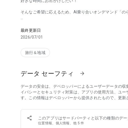
好きな時間にお出かけしたい！
そんなご希望に応えるため、AI乗り合いオンデマンド「の
茅野市では、新しい移動のかたちとしてAIを導入した乗り
■「のらざあ」について
「○○ざあ」は長野県・山梨県・静岡県の方言で用いられ
最終更新日
「のらざあ」は、「乗ろうか」「乗ろうよ」という意味と、
2026/07/01
込めて名付けられました。
■「のらざあ」を使うと
旅行＆地域
「のらざあ」は、スマートフォンで簡単に予約、安価で利
免許を返納しても行きたい時に病院にも温泉にも買い物に
データ セーフティ
arrow_forward
■「のらざあ」の予約の流れ
①利用者情報を入力し、アプリ登録（初回のみ）
②出発地を設定（GPSの現在地を利用した場合は省略が可
データの安全は、デベロッパーによるユーザーデータの収
③目的地を設定
イバシーとセキュリティ対策は、アプリの使用方法、ユー
④予約を確定
す。この情報はデベロッパーから提供されたもので、更新
⑤乗車場所まで移動
■運行エリア
このアプリはサードパーティと以下の種類のデー
運行エリアは市内全域です。
位置情報、個人情報、他 5 件
※三井の森管理センターとチェルトの森管理事務所はエリ