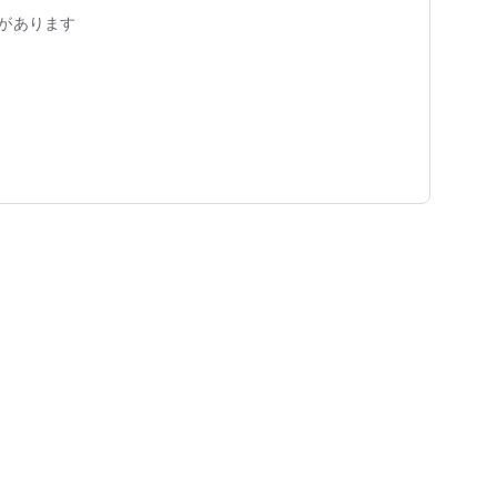
イ、渋の湯、美濃戸はエリア外です。
があります
行きたい時に、行きたい場所へ行ける