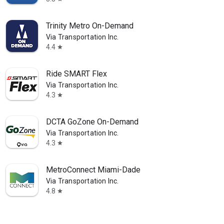
Trinity Metro On-Demand
Via Transportation Inc.
4.4
star
Ride SMART Flex
Via Transportation Inc.
4.3
star
DCTA GoZone On-Demand
Via Transportation Inc.
4.3
star
MetroConnect Miami-Dade
Via Transportation Inc.
4.8
star