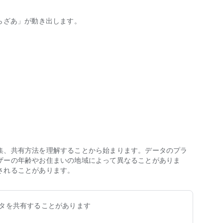
らざあ」が動き出します。
合いオンデマンド運行を行います。
る言葉で、「～しよう」という意味で使われます。
乗合＝乗る＋other（アザー：他の人）という2つの意味を
用でき、実証運行エリア内のどこでも乗り降りができます。
も自由に行くことができます。
能）
集、共有方法を理解することから始まります。データのプラ
ザーの年齢やお住まいの地域によって異なることがありま
されることがあります。
タを共有することがあります
アに含まれますが、別荘地内は含まれていません。