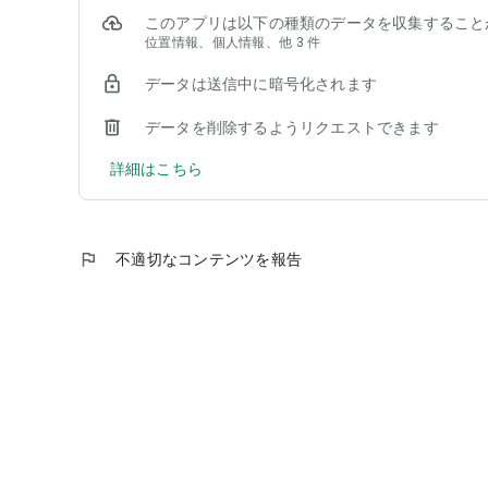
※白樺湖、蓼科湖、横谷峡、麦草峠、北八ヶ岳ロープウェ
このアプリは以下の種類のデータを収集すること
位置情報、個人情報、他 3 件
「のらざあ」で自分の車を持たなくてもいい、いつでも、
そんなまちへ茅野市はチャレンジします。
データは送信中に暗号化されます
データを削除するようリクエストできます
詳細はこちら
flag
不適切なコンテンツを報告