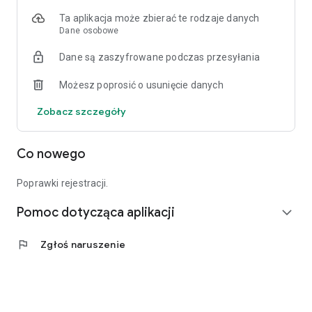
Ta aplikacja może zbierać te rodzaje danych
Dane osobowe
Dane są zaszyfrowane podczas przesyłania
Możesz poprosić o usunięcie danych
Zobacz szczegóły
Co nowego
Poprawki rejestracji.
Pomoc dotycząca aplikacji
expand_more
flag
Zgłoś naruszenie