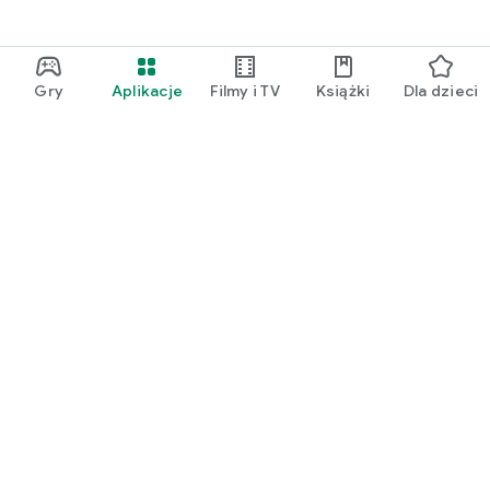
Gry
Aplikacje
Filmy i TV
Książki
Dla dzieci
Google Play
Play Pass
Play Points
Karty podarunkowe
Wykorzystaj kod
Zasady zwrotu kosztów