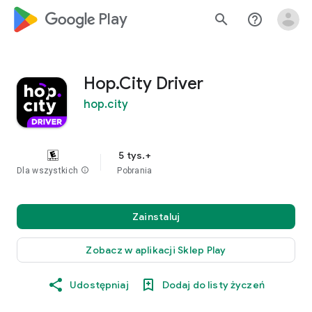
google_logo Play
search
help_outline
Hop.City Driver
hop.city
5 tys.+
Dla wszystkich
info
Pobrania
Zainstaluj
Zobacz w aplikacji Sklep Play
Udostępniaj
Dodaj do listy życzeń