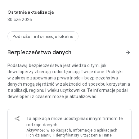
Aplikacja do obsługi i zarządzania rowerami i skuterami elektrycz
=========
Ostatnia aktualizacja
Subskrypcja Hop.City oferuje kompleksową obsługę
30 cze 2026
techniczną, branding, akcesoria i OPS: system operacyjny
Micro-EV, aby pomóc zoptymalizować Ci przejazdy,
działalność i operacje oraz zmniejszyć ślad węglowy.
Podróże i informacje lokalne
Dzięki Hop.City Driver możesz cieszyć się wygodą szybkiego,
Bezpieczeństwo danych
arrow_forward
niezawodnego transportu bez kłopotów związanych z
posiadaniem i utrzymaniem własnego pojazdu.
Podstawą bezpieczeństwa jest wiedza o tym, jak
deweloperzy zbierają i udostępniają Twoje dane. Praktyki
Śledź swoje dostawy i przejazdy, optymalizuj swoją
w zakresie zapewniania prywatności i bezpieczeństwa
działalność, zarządzaj flotą i korzystaj z analiz opartych na
danych mogą się różnić w zależności od sposobu korzystania
sztucznej inteligencji w czasie rzeczywistym dzięki
z aplikacji, regionu i wieku użytkownika. Te informacje podał
systemowi operacyjnemu Hop.City.
deweloper i z czasem może je aktualizować.
=========
Jesteś zainteresowany współpracą B2B? Skontaktuj się z
Ta aplikacja może udostępniać innym firmom te
nami: business@hop.city
rodzaje danych
Odwiedź naszą stronę internetową: https://hop.city/
Aktywność w aplikacjach, Informacje o aplikacjach
i ich działaniu i Identyfikatory urządzenia i inne