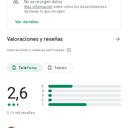
No se recogen datos
Más información
sobre cómo los desarrolladores
declaran lo que recogen
Ver detalles
Valoraciones y reseñas
arrow_forward
Valoraciones y reseñas verificadas
info_outline
Teléfono
Tablet
phone_android
tablet_android
2,6
5
4
3
2
1
2,13 mil
reseñas