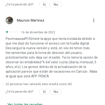
Sí
No
¿Te ha parecido útil?
more_vert
Mauricio Martinez
16 de diciembre de 2022
Pesimaaaaa!!!! Eliminé la apps que tenía instalada debido a
que me dejó de funcionar el acceso con la huella digital.
Descargue la nueva versión y está, en ves de tener más
herramientas para la toma de desicion del usuario,
prácticamente solo deja ver el saldo. Ya no tiene la opción de
observar la rentabilidad % del valor cuota (diaria, mensual, 5
años, etc). Los genios detrás de la actualización de la
aplicación parece que están de vacaciones en Cancún . Mala
al igual que está AFP. PENCA
22
personas han valorado esta reseña como útil
Sí
No
¿Te ha parecido útil?
Ver todas las reseñas