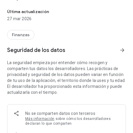
Con la App de AFP Modelo estarás siempre al tanto de tus ahorro
• Realizar cambios y distribuciones de fondos de cuentas de
Última actualización
ahorro obligatorias y voluntarias
27 mar 2026
• Descargar y enviar por correo electrónico certificado de
afiliación, cotizaciones, vacaciones progresivas y
Finanzas
antecedentes previsionales
Seguridad de los datos
arrow_forward
• Encontrar la sucursal más cercana a tu ubicación
La seguridad empieza por entender cómo recogen y
• Llamar directamente a nuestro contact center
comparten tus datos los desarrolladores. Las prácticas de
privacidad y seguridad de los datos pueden variar en función
• Inicia sesión con tu huella
de tu uso de la aplicación, el territorio donde la uses y tu edad.
El desarrollador ha proporcionado esta información y puede
• Revisa la evolución de la rentabilidad
actualizarla con el tiempo.
• Recibir notificaciones cuando pagan tus cotizaciones
Aplicación válida solo para afiliados y clientes de AFP Modelo
No se comparten datos con terceros
Más información
sobre cómo los desarrolladores
declaran lo que comparten