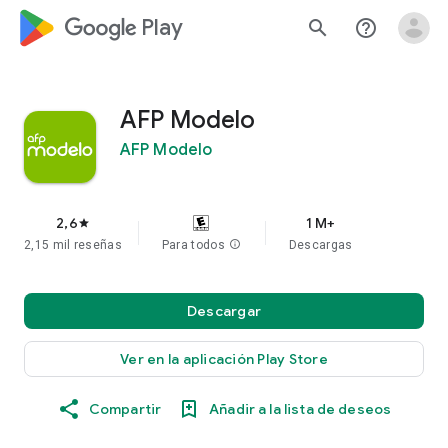
google_logo Play
search
help_outline
AFP Modelo
AFP Modelo
2,6
1 M+
star
2,15 mil reseñas
Para todos
info
Descargas
Descargar
Ver en la aplicación Play Store
Compartir
Añadir a la lista de deseos