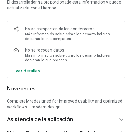
El desarrollador ha proporcionado esta información y puede
directamente ajustes importantes como los modos de carga.
actualizarla con el tiempo.
/ Visualización
Todos los datos relevantes, desde el estado del dispositivo
hasta la información detallada de carga, se muestran
No se comparten datos con terceros
claramente en la aplicación. El panel de control actúa como
Más información
sobre cómo los desarrolladores
centro de información y ofrece acceso rápido a la
declaran lo que comparten
información y configuración más importantes.
No se recogen datos
Más información
sobre cómo los desarrolladores
/ Independencia de la ubicación
declaran lo que recogen
Es especialmente cómodo configurar el modo de carga a
través de la aplicación. Puedes cambiar fácilmente entre los
Ver detalles
distintos modos desde tu smartphone y cargar tu vehículo
exactamente como quieras, estés donde estés.
Novedades
Completely redesigned for improved usability and optimized
workflows – modern design
Asistencia de la aplicación
expand_more