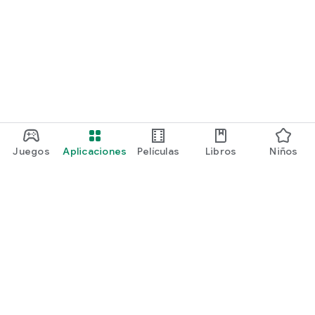
Juegos
Aplicaciones
Películas
Libros
Niños
Google Play
Play Pass
Play Points