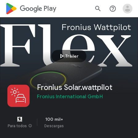
google_logo Play
search
help_outline
play_arrow
Tráiler
Fronius Solar.wattpilot
Fronius International GmbH
100 mil+
Para todos
info
Descargas