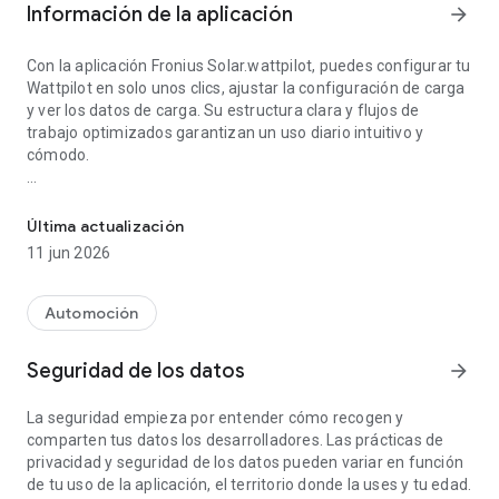
Información de la aplicación
arrow_forward
Con la aplicación Fronius Solar.wattpilot, puedes configurar tu
Wattpilot en solo unos clics, ajustar la configuración de carga
y ver los datos de carga. Su estructura clara y flujos de
trabajo optimizados garantizan un uso diario intuitivo y
cómodo.
Cobrando en mis términos.
Aplicación Solar.wattpilot: Características principales:
Última actualización
/ Configuración
11 jun 2026
Configurar el Wattpilot es muy sencillo con la aplicación. Un
tutorial guiado paso a paso ofrece asistencia in situ y
garantiza una configuración rápida y fiable. La conexión se
Automoción
establece a través del punto de acceso del punto de carga o a
través de internet.
Seguridad de los datos
arrow_forward
/ Ajustes
La seguridad empieza por entender cómo recogen y
Puedes ajustar fácilmente numerosas funciones a través de
comparten tus datos los desarrolladores. Las prácticas de
la aplicación: corriente de carga, modos de carga (p. ej., Modo
privacidad y seguridad de los datos pueden variar en función
Eco o Modo Próximo Viaje), equilibrio de carga y prioridades.
de tu uso de la aplicación, el territorio donde la uses y tu edad.
Gracias a los Ajustes Rápidos, puedes seleccionar