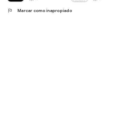
flag
Marcar como inapropiado