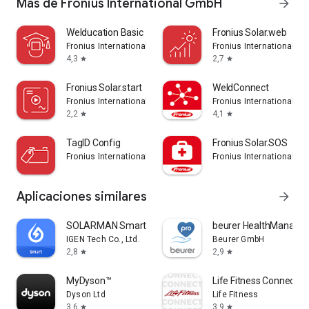
Más de Fronius International GmbH
arrow_forward
Welducation Basic
Fronius Solar.web
Fronius International GmbH
Fronius International G
4,3
2,7
star
star
Fronius Solar.start
WeldConnect
Fronius International GmbH
Fronius International G
2,2
4,1
star
star
TagID Config
Fronius Solar.SOS
Fronius International GmbH
Fronius International G
Aplicaciones similares
arrow_forward
SOLARMAN Smart
beurer HealthManager
IGEN Tech Co., Ltd.
Beurer GmbH
2,8
2,9
star
star
MyDyson™
Life Fitness Connect A
Dyson Ltd
Life Fitness
3,6
3,9
star
star