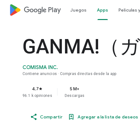
google_logo Play
Juegos
Apps
Películas
GANMA!（
COMISMA INC.
Contiene anuncios
Compras directas desde la app
4.7
5 M+
star
96.1 k opiniones
Descargas
Compartir
Agregar a la lista de deseos