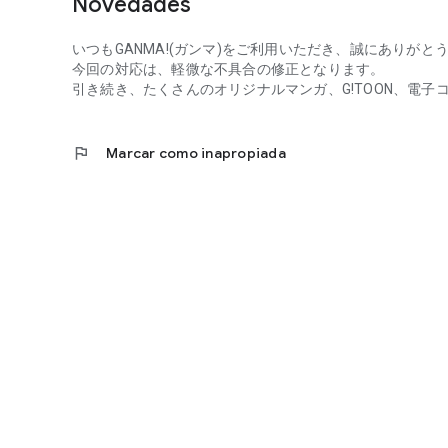
Novedades
・Cancelación del mes en curso
No se aceptan cancelaciones del mes en curso de los plan
いつもGANMA!(ガンマ)をご利用いただき、誠にありがと
・Sobre GANMA! Condiciones de uso
今回の対応は、軽微な不具合の修正となります。
https://ganma.jp/web/terms/use
引き続き、たくさんのオリジナルマンガ、G!TOON、電
※※※Para clientes cuya app no ​​funciona correctamente
Por favor, complete la información necesaria y contácten
flag
Marcar como inapropiada
Investigaremos y nos esforzaremos por mejorar la calidad
◆Información de contacto
support@ganma.jp
◆Por favor, incluya la siguiente información al contactarn
・Versión de la app GANMA!
・Nombre del dispositivo
・Tipo de línea utilizada (LTE, Wi-Fi, etc.)
・Problema
・Si la app no ​​se inicia, ¿en qué pantalla aparece?
◇◆◇◆◇Manejo de información personal◇◆◇◆◇
Comisuma Co., Ltd. maneja la información personal de sus 
y socios comerciales de la siguiente manera: https://ga
Política básica de protección de datos personales
https://ganma.jp/web/privacy