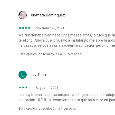
Por alguna razón, puedo oír el amor de Aki-kun (Ooi Kon)
Me enamoré, así que intenté transmitir (Azuma Tama)
Lo que era mi hermano (Matsuda Minoru)
Xiomara Domínguez
Todos tienen los tornillos flojos (Yosuke Inu)
Reinicio del juego (Yoshigaki Kanji)
Mayoría faltante -Juicios judiciales- (Miyagawa Taiga)
November 25, 2021
Intestinos y narices (Shimabukuro) Zenyu)
Me funcionaba bien hace unos meses atrás, lo tuve que de
teléfono. Ahora que lo vuelvo a instalar no me abre la ap
◇◆◇◆◇Introducción de funciones◇◆◇◆◇
ha pasado, sé que es una excelente aplicación pero no me
◆¡Puedes publicar ilustraciones dibujadas a mano!
Esta opinión les resultó útil a
13
personas
Puedes publicar comentarios, corazones e ilustraciones d
◆¡Apoya las obras donando artículos!
Levi Poox
(Sobre la función de apoyo)
¡Puedes apoyar el manga original de GANMA!! Se realizarán
Algunos contenidos de manga original no son compatibles
August 1, 2025
es muy buena la aplicación,pero sería genial que lo traduje
・Los artículos de apoyo son de pago (se comprarán Mo
aplicación 10/10 Lo recomiendo pero que solo este en jap
・Las Monedas GANMA! compradas en la aplicación solo se 
Esta opinión le resultó útil a 1 persona
operativo adquirido.