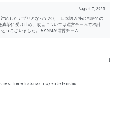
August 7, 2025
o sean el sistema operativo adquirido.
みに対応したアプリとなっており、日本語以外の言語での
を真摯に受け止め、改善については運営チームで検討
うございました。 GANMA!運営チーム
mprarlos con Monedas GANMA!.
more_vert
n automática mensual
ntes de su lanzamiento, y puedes leer todo el manga,
onés. Tiene historias muy entretenidas.
ado especialmente. Además, puedes disfrutar del manga sin
n automática mensual
NMA! Premium y monedas GANMA! (1000 monedas).