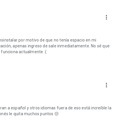
more_vert
sinstalar por motivo de que no tenía espacio en mi
licación, apenas ingreso de sale inmediatamente. No sé que
 funciona actualmente :(
ibujadas a mano.
more_vert
 devoluciones a los artistas según su historial de apoyo.
.
ran a español y otros idiomas fuera de eso está increíble la
nedas GANMA!).
onés le quita muchos puntos 😔
pueden usar dentro de la aplicación en el sistema