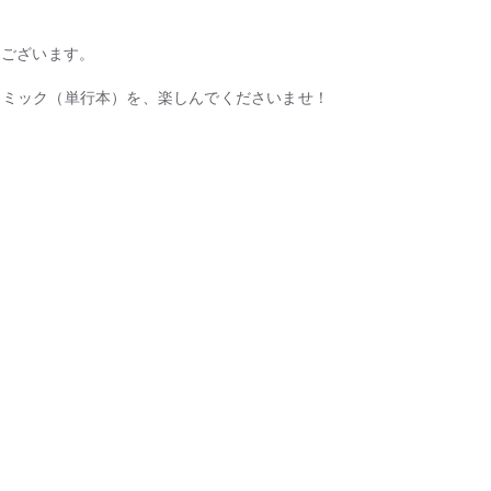
es de pago.
うございます。
子コミック（単行本）を、楽しんでくださいませ！
os mediante el formulario a continuación.
.
os:
clientes (incluidos los miembros de nuestros servicios)
nma.jp/web/privacy/about