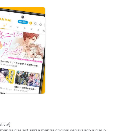
tivo!]
anga que actualiza manga original serializado a diario.