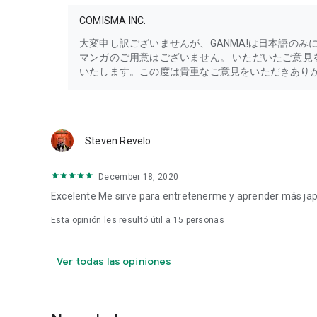
COMISMA INC.
・Ten en cuenta que no se reflejarán en dispositivos que n
大変申し訳ございませんが、GANMA!は日本語の
◆¡Puedes ver y comprar libros de editoriales!
マンガのご用意はございません。 いただいたご意見
いたします。この度は貴重なご意見をいただきありがと
Muchos cómics de editoriales se distribuyen. Puedes co
◆Sobre GANMA! Premium (de pago)
Precio: 680 yenes (IVA incluido)
Steven Revelo
Periodo: 1 mes (desde la fecha de solicitud) / Renovació
December 18, 2020
Puedes leer el siguiente capítulo del manga serializado a
Excelente Me sirve para entretenerme y aprender más jap
incluyendo el manga original completo y el manga public
Esta opinión les resultó útil a
15
personas
anuncios en cualquier momento.
◆Sobre GANMA! Premium Plus (de pago)
Ver todas las opiniones
Precio: 1480 yenes (IVA incluido)
Periodo: 1 mes (desde la fecha de solicitud) / Renovació
Un plan de gran valor que incluye las funciones de GA