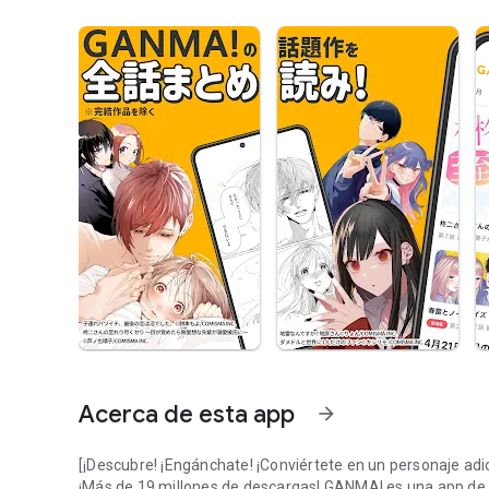
Acerca de esta app
arrow_forward
[¡Descubre! ¡Engánchate! ¡Conviértete en un personaje adic
¡Más de 19 millones de descargas! GANMA! es una app de m