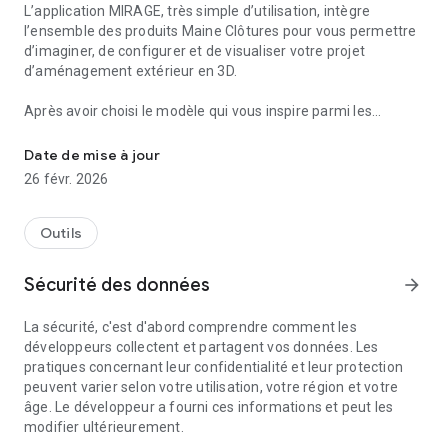
L’application MIRAGE, très simple d’utilisation, intègre
l’ensemble des produits Maine Clôtures pour vous permettre
d’imaginer, de configurer et de visualiser votre projet
d’aménagement extérieur en 3D.
Après avoir choisi le modèle qui vous inspire parmi les
Personnalisez et visualisez votre projet d'aménagement extérieur
familles de produits (portail, portillon, clôture, garde-corps,
volet, porte de garage), personnalisez (le type d’ouverture, la
Date de mise à jour
couleur, la déco…) et mettez en scène votre projet sur la
26 févr. 2026
photo de votre propriété.
MIRAGE vous offre désormais la possibilité d’intégrer tous les
produits Maine Clôtures dans un même projet, de le
Outils
sauvegarder pour une modification ultérieure, et d’adresser
une demande de devis.
Sécurité des données
arrow_forward
MIRAGE est un outil précieux d’aide à la décision avant achat !
La sécurité, c'est d'abord comprendre comment les
Portails, portillons, clôtures, garde-corps, volets, portes de
développeurs collectent et partagent vos données. Les
garage, vous pouvez intégrer les produits que vous souhaitez
pratiques concernant leur confidentialité et leur protection
et ainsi « jouer » avec les modèles, les couleurs pour
peuvent varier selon votre utilisation, votre région et votre
harmoniser les différents produits à votre façade, les options
âge. Le développeur a fourni ces informations et peut les
de personnalisation pour arriver à votre idéal et créer un
modifier ultérieurement.
visuel de votre aménagement extérieur global à partir d’une