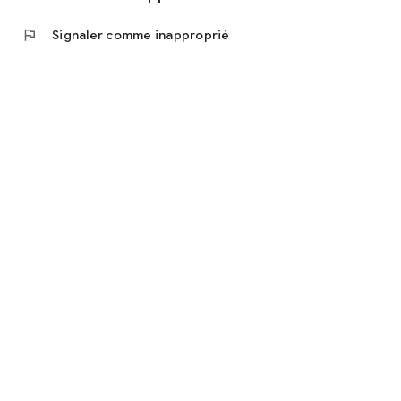
flag
Signaler comme inapproprié