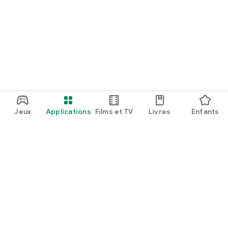
Jeux
Applications
Films et TV
Livres
Enfants
Google Play
Play Pass
Points Play