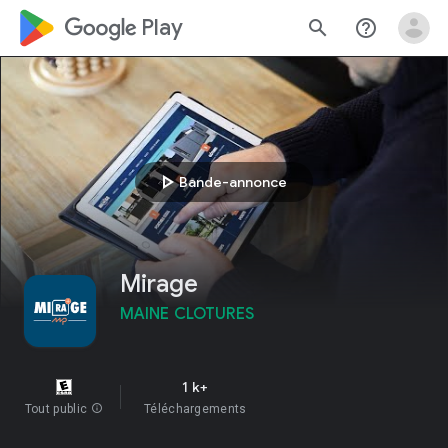
google_logo Play
search
help_outline
play_arrow
Bande-annonce
Mirage
MAINE CLOTURES
1 k+
Tout public
info
Téléchargements