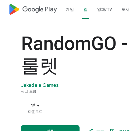
google_logo Play
게임
앱
영화/TV
도서
RandomGO
룰렛
Jakadela Games
광고 포함
1천+
다운로드