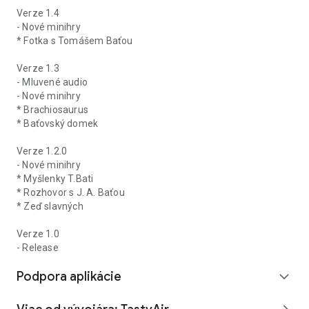
Verze 1.4
- Nové minihry
* Fotka s Tomášem Baťou
Verze 1.3
- Mluvené audio
- Nové minihry
* Brachiosaurus
* Baťovský domek
Verze 1.2.0
- Nové minihry
* Myšlenky T.Bati
* Rozhovor s J. A. Baťou
* Zeď slavných
Verze 1.0
- Release
Podpora aplikácie
expand_more