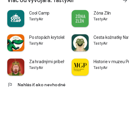
Viac od vývojára: TastyAir
arrow_forward
Cool Camp
Zóna Zlín
TastyAir
TastyAir
Po stopách krytolebce Huga
Cesta kožnatky Natky
TastyAir
TastyAir
Za hradnými príbehmi
Historie v muzeu Prost
TastyAir
TastyAir
flag
Nahlásiť ako nevhodné