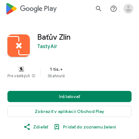
google_logo Play
search
help_outline
Baťův Zlín
TastyAir
1 tis.+
Pre všetkých
info
Stiahnuté
Inštalovať
Zobraziť v aplikácii Obchod Play
Zdieľať
Pridať do zoznamu želaní