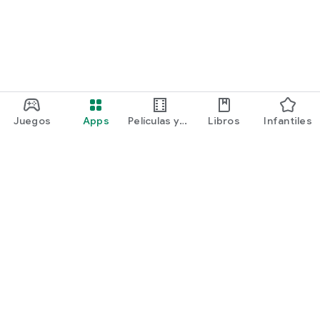
Juegos
Apps
Películas y
Libros
Infantiles
programas
Google Play
Play Pass
Play Points
Tarjetas de regalo