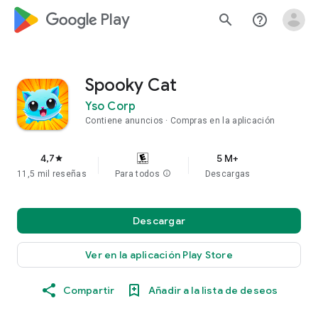
google_logo Play
search
help_outline
Spooky Cat
Yso Corp
Contiene anuncios
Compras en la aplicación
4,7
5 M+
star
11,5 mil reseñas
Para todos
info
Descargas
Descargar
Ver en la aplicación Play Store
Compartir
Añadir a la lista de deseos