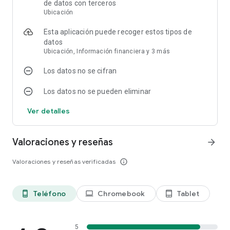
de datos con terceros
rondar los pasillos de la casa embrujada? ¡Descarga Spooky
Ubicación
Cat ahora y embárcate en una aventura espectral sin igual!
Esta aplicación puede recoger estos tipos de
datos
Ubicación, Información financiera y 3 más
Los datos no se cifran
Los datos no se pueden eliminar
Ver detalles
Valoraciones y reseñas
arrow_forward
Valoraciones y reseñas verificadas
info_outline
Teléfono
Chromebook
Tablet
phone_android
laptop
tablet_android
5