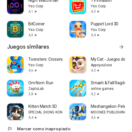
Night Watchman
TV Invasion
Yso Corp
Yso Corp
4,1
4,3
star
star
BitCoiner
Puppet Lord 3D
Yso Corp
Yso Corp
4,0
4,4
star
star
Juegos similares
arrow_forward
Toonsters: Crossing Worlds
My Cat - Juegos de ga
Yso Corp
Appsyoulove
4,6
4,3
star
star
Om Nom: Run
Smash & Fall Ragdoll:Ki
ZeptoLab
online games
3,8
4,2
star
star
Kitten Match 3D
Mechangelion: Peleas 
SPECIAL (HONG KONG) CO., LIMITED
MOONEE PUBLISHING LT
4,4
4,6
star
star
flag
Marcar como inapropiado