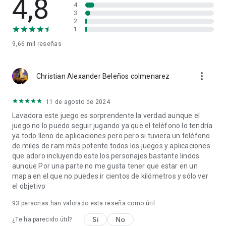
4,8
4
3
2
1
9,66 mil
reseñas
more_vert
Christian Alexander Beleños colmenarez
11 de agosto de 2024
Lavadora este juego es sorprendente la verdad aunque el
juego no lo puedo seguir jugando ya que el teléfono lo tendría
ya todo lleno de aplicaciones pero pero si tuviera un teléfono
de miles de ram más potente todos los juegos y aplicaciones
que adoro incluyendo este los personajes bastante lindos
aunque Por una parte no me gusta tener que estar en un
mapa en el que no puedes ir cientos de kilómetros y sólo ver
el objetivo
93
personas han valorado esta reseña como útil
Sí
No
¿Te ha parecido útil?