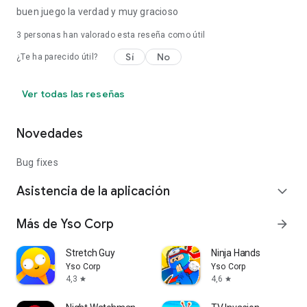
buen juego la verdad y muy gracioso
3
personas han valorado esta reseña como útil
Sí
No
¿Te ha parecido útil?
Ver todas las reseñas
Novedades
Bug fixes
Asistencia de la aplicación
expand_more
Más de Yso Corp
arrow_forward
Stretch Guy
Ninja Hands
Yso Corp
Yso Corp
4,3
4,6
star
star