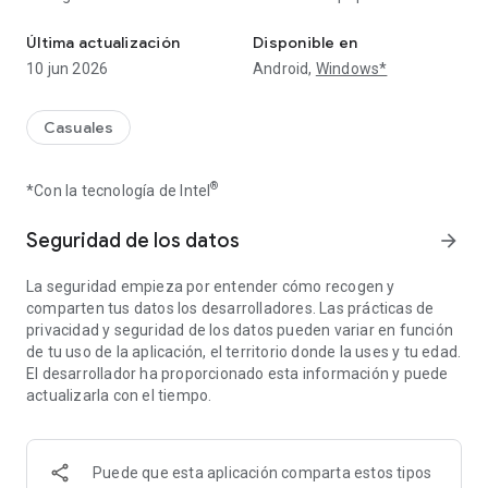
¡Toma el control de un gato fantasma y castiga a los malos en Sp
travieso gato fantasma y usa tus poderes espectrales para
ahuyentar a ladrones, asaltantes, abusadores y jefes
Última actualización
Disponible en
malvados de la casa embrujada.
10 jun 2026
Android,
Windows*
- Posee Electrodomésticos: Controla diversos
electrodomésticos y aparatos para dar espeluznantes
Casuales
sorpresas a los desprevenidos malhechores.
®
*Con la tecnología de Intel
- Recoge Monedas: Reúne las monedas repartidas por los
niveles para mejorar la casa embrujada, convirtiéndola en
una fortaleza aún más formidable contra los intrusos.
Seguridad de los datos
arrow_forward
- Desbloquea Criaturas Fantasmales: Descubre y desbloquea
La seguridad empieza por entender cómo recogen y
otras criaturas fantasmales para controlar, cada una con
comparten tus datos los desarrolladores. Las prácticas de
habilidades y poderes únicos que te ayudarán en tu búsqueda
privacidad y seguridad de los datos pueden variar en función
fantasmal.
de tu uso de la aplicación, el territorio donde la uses y tu edad.
El desarrollador ha proporcionado esta información y puede
Jugabilidad dinámica: Recorre diversos niveles llenos de
actualizarla con el tiempo.
puzles, desafíos y encuentros espeluznantes, manteniendo
la experiencia de juego fresca y cautivadora.
Puede que esta aplicación comparta estos tipos
¿Listo para desatar el gato fantasma que llevas dentro y