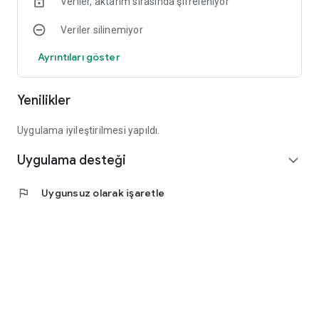
Veriler, aktarım sırasında şifreleniyor
Veriler silinemiyor
Ayrıntıları göster
Yenilikler
Uygulama iyileştirilmesi yapıldı.
Uygulama desteği
expand_more
flag
Uygunsuz olarak işaretle