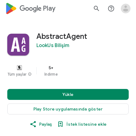
google_logo Play
search
help_outline
AbstractAgent
LookUs Bilişim
5+
Tüm yaşlar
info
İndirme
Yükle
Play Store uygulamasında göster
Paylaş
İstek listesine ekle