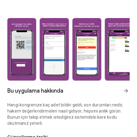
Bu uygulama hakkında
arrow_forward
Hangi kongrenize kaç adet bildiri geldi, son durumları nedir,
hakem değerlendirmeleri nasıl gidiyor; hepsini anlık görün.
Bunun için takip etmek istediğiniz sistemdeki kare kodu
okutmanız yeterli.
Bildiri Özetleri
Güncellenme tarihi