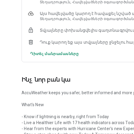
Տեղադրություն, Հավելվածների օգտագործման 
փոթորիկների հետևորդ, եղանակի նախազգուշաց
տեղական եղանակի թարմացումներ:
Այս հավելվածը կարող է հավաքել նշված
Տեղադրություն, Հավելվածների օգտագործման 
Այս եղանակի հետևորդի հավելվածը տրամադրում 
կանխատեսումներ՝ քամու արագությունից մինչև
Տվյալները փոխանցվելիս գաղտնագրվում
վատթարացմանը անիմացիոն ուղիղ ռադարի միջ
Դուք կարող եք այս տվյալները ջնջելու հա
Հետևեք AccuWeather-ի բացառիկ ծառայություններին
RealFeel® ջերմաստիճանին, AccuWeather Snow Probab
Դիտել մանրամասները
տեղական կանխատեսման վերաբերյալ տեղեկութ
կանխատեսումները կարող են տեղայնացվել ձեր 
AccuWeather հավելվածի առանձնահատկությունն
Ինչ նոր բան կա
• AccuWeather-ի բացառիկ MinuteCast®-ը՝ տեղու
AccuWeather keeps you safer, better informed and more
հաջորդ չորս ժամվա ընթացքում տեղումների ս
կանխատեսում, որը նշված է անձի ճշգրիտ փողոցա
What's New
երկրներում և տարածքներում:
- Know if lightning is nearby, right from Today
• AccuWeather RealFeel® ջերմաստիճանը ամենաճշ
- Live a Healthier Life with 17 health indicators across Toda
է իրականում զգացվում ջերմաստիճանը: RealFeel
- Hear from the experts with Hurricane Center's new Exper
ներառյալ արևի լույսի ինտենսիվության, քամու, 