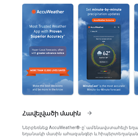
Հավելվածի մասին
arrow_forward
Ներբեռնեք AccuWeather®-ը՝ ամենավստահելի 
եղանակի մասին ահազանգեր և հիպերտեղական ե