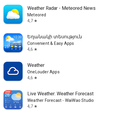
Weather Radar - Meteored News
Meteored
4,7
star
րությունները
Եղանակի տեսություն
Convenient & Easy Apps
4,6
star
Weather
OneLouder Apps
4,6
star
Live Weather: Weather Forecast
Weather Forecast - WaiWao Studio
4,7
star