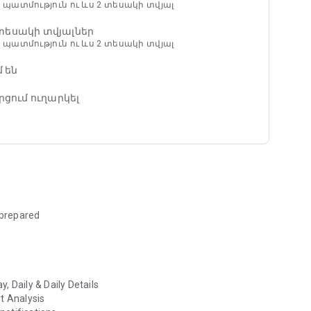
պատմություն ու ևս 2 տեսակի տվյալ
ումներ կամ ժամային և րոպե առ րոպե®
 տեսակի տվյալներ
պատմություն ու ևս 2 տեսակի տվյալ
է ավելի հուսալի և ավելի ճշգրիտ
 ջերմաստիճան, և հետևում է եղանակի
 են
ոցով:
րցում ուղարկել
, այդ թվում՝ MinuteCast®-ին, AccuWeather
ility Index™-ին և այլն ձեր տարածքում՝ ձեր
յուններ ստանալու համար: Եղանակի հետևորդի
ճշգրիտ փողոցային հասցեին:
երը՝
մների տեսակի և ինտենսիվության, ինչպես նաև
 prepared
կզբի և ավարտի ժամանակների հիպերտեղային
յին հասցեին կամ GPS գտնվելու վայրին 210
գրիտ նկարագրությունն է այն մասին, թե ինչպիսին
y, Daily & Daily Details
®-ը հիմնված է տասից ավելի գործոնների վրա,
t Analysis
խոնավության և օդի խտության ազդեցությունը։