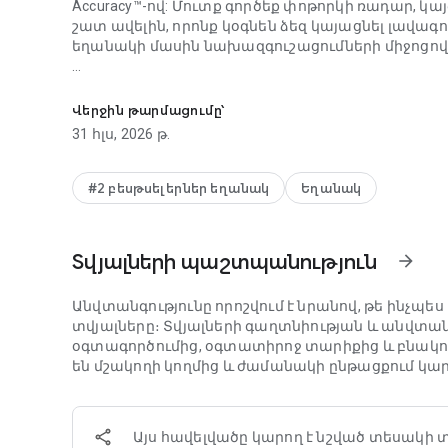
Accuracy™-ով: Մուտք գործեք փոթորկի ռադար,
շատ ավելին, որոնք կօգնեն ձեզ կայացնել լավագո
եղանակի մասին նախազգուշացումների միջոցով
Ձեր տեղական եղանակի կանխատեսումը, փոթորկի
Լավագույնս պատրաստվեք փոթորկի ռադարի մի
ահազանգեր, որոնք կօգնեն ձեզ խուսափել ուժե
Վերջին թարմացումը՝
կանխատեսումներից: Ջրհեղեղներից և տորնադոնե
31 հլս, 2026 թ.
ծայրահեղ ջերմություն և վատ օդի որակ, AccuWe
մնալ ցանկացած եղանակային իրադարձության՝ մե
#2 բեսթսելերներ եղանակ
Եղանակ
AccuWeather-ի Փոթորիկների հետևորդը, ուղիղ 
զգալիորեն ավելի ճշգրիտ են, ապահովում են ավ
հաղորդակցվում լրացուցիչ մանրամասներով և արժ
Տվյալների պաշտպանություն
arrow_forward
Ավելի լավ պատրաստվեք չափազանց շոգին AccuWea
ամռանը վերահսկեք խոնավության մակարդակը, ջ
Անվտանգությունը որոշվում է նրանով, թե ինչպե
տվյալները։ Տվյալների գաղտնիության և անվտա
Օգտագործեք ուղիղ ռադարը, քարտեզները, AccuWe
օգտագործումից, օգտատիրոջ տարիքից և բնակու
քանակը և շատ ավելին, որոնք կօգնեն ձեզ ավե
են մշակողի կողմից և ժամանակի ընթացքում կար
եղանակին:
Մրցանակակիր AccuWeather հավելվածը ապահովում
Այս հավելվածը կարող է նշված տեսակի 
զգուշացումներ, ծանուցումներ և ամենօրյա եղա