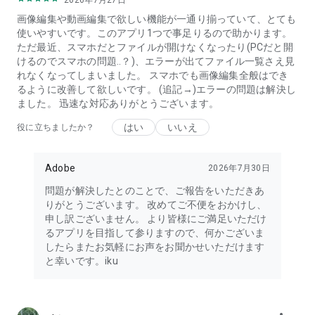
2026年7月27日
画像編集や動画編集で欲しい機能が一通り揃っていて、とても
All trademarks are the property of their respective owners.
使いやすいです。このアプリ1つで事足りるので助かります。
ただ最近、スマホだとファイルが開けなくなったり(PCだと開
けるのでスマホの問題..？)、エラーが出てファイル一覧さえ見
れなくなってしまいました。 スマホでも画像編集全般はでき
るように改善して欲しいです。 (追記→)エラーの問題は解決し
ました。 迅速な対応ありがとうございます。
はい
いいえ
役に立ちましたか？
Adobe
2026年7月30日
問題が解決したとのことで、ご報告をいただきあ
りがとうございます。 改めてご不便をおかけし、
申し訳ございません。 より皆様にご満足いただけ
るアプリを目指して参りますので、何かございま
したらまたお気軽にお声をお聞かせいただけます
と幸いです。iku