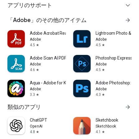
アプリのサポート
expand_more
「Adobe」のその他のアイテム
arrow_forward
Adobe Acrobat Reader: Edit PDF
Lightroom Photo & Vid
Adobe
Adobe
4.5
4.5
star
star
Adobe Scan AI PDF Scanner, OCR
Photoshop Express Pho
Adobe
Adobe
4.6
4.5
star
star
Aqua - Adobe for Kids
Adobe Photoshop: Phot
Adobe
Adobe
3.3
4.3
star
star
類似のアプリ
arrow_forward
ChatGPT
Sketchbook
OpenAI
Sketchbook
4.8
4.1
star
star