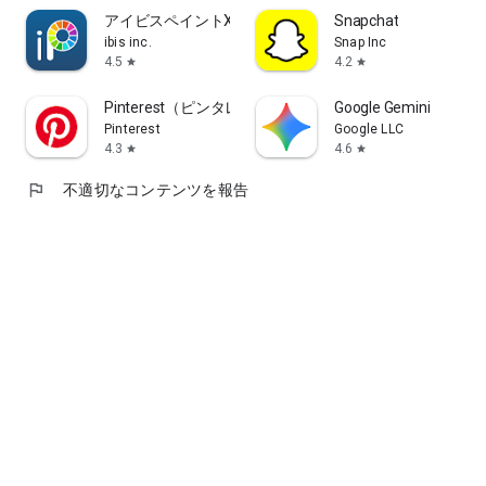
アイビスペイントX
Snapchat
ibis inc.
Snap Inc
4.5
4.2
star
star
Pinterest（ピンタレスト）
Google Gemini
Pinterest
Google LLC
4.3
4.6
star
star
flag
不適切なコンテンツを報告