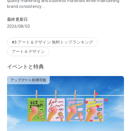
quality marketing and business materials while maintaining
brand consistency.
Effortlessly edit your videos. Ideal for both professional and pers
VIDEO MADE EASY
最終更新日
Looking for the best free video editor? Adobe Express makes
2026/08/03
video editing simple. Use customizable templates, upload
clips from your gallery, trim and combine footage, add text,
music, transitions, and sound effects. Automatically add
#3 アート＆デザイン 無料トップランキング
captions, reframe for social channels, and remove
アート＆デザイン
background noise -- all in one place.
PHOTO EDITING FOR EVERYONE
イベントと特典
Adobe Express is the best free photo editor for beginners,
offering intuitive tools to enhance your images. Use AI to add
アップデート利用可能
or remove objects, apply Photoshop-powered filters, and
instantly generate stunning photo art with our AI photo
generator.
BYE-BYE BACKGROUNDS
Need the best app to remove photo backgrounds? Adobe
Express makes it effortless. With Quick Actions, remove
backgrounds from photos or videos in seconds, convert
images to GIFs, and resize content with a single tap.