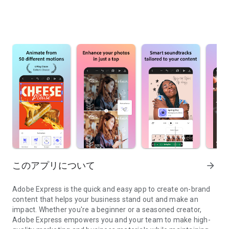
このアプリについて
arrow_forward
Adobe Express is the quick and easy app to create on-brand
content that helps your business stand out and make an
impact. Whether you're a beginner or a seasoned creator,
Adobe Express empowers you and your team to make high-