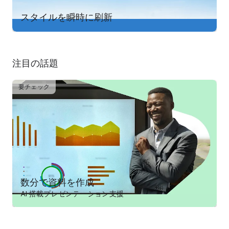
スタイルを瞬時に刷新
QR CODE GENERATION MADE SIMPLE
Create stylish, branded QR codes with ease. Adobe Express is
your best QR code generator online, offering customizable
styles and colors to match your brand.
注目の話題
STAYING ON BRAND MADE EASY
With brand kits, keep your fonts, colors, and logos ready to
要チェック
drop into any design. Apply your brand across all your content
with a tap. Maintain a cohesive look with Generate Similar
and refine designs.
EDIT PDFs QUICKLY
Update content, swap images, refine layouts, or add your
brand’s colors, fonts, and visuals, all in just a few clicks. You
can even convert files to PDF or export PDFs to share with
your team or audience instantly.
数分で資料を作成
QUICK ACTION TOOLS
AI 搭載プレゼンテーション支援
· Trim & resize designs for any channel
· Crop photos & convert image files
· Convert to GIF from images & videos