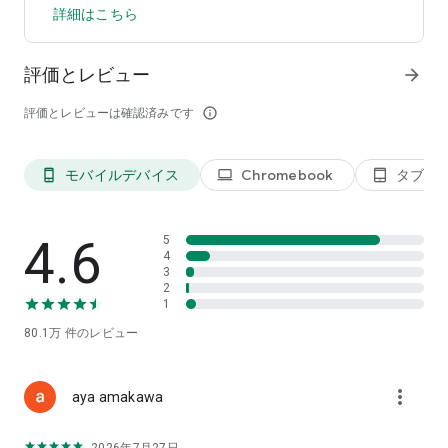
詳細はこちら
Premium features:
· Over 200M royalty-free Adobe Stock photos, videos, music
tracks, design elements and fonts
評価とレビュー
arrow_forward
· 250 generative credits to generate images, templates and
more
評価とレビューは確認済みです
info_outline
· Remove Video Background, One-click Resize for multiple
channels, brand kits and more
Use your Adobe Express Premium plan across your desktop
モバイルデバイス
Chromebook
タブレ
phone_android
laptop
tablet_android
browser and mobile phone. Also includes Adobe Photoshop
Express on mobile.
Please refer to our full terms of service for more details.
[http://www.adobe.com/go/terms_en]
4.6
5
4
3
Terms and conditions:
2
Your use of this Adobe application is governed by the Adobe
1
General Terms of Use http://www.adobe.com/go/terms_en,
80.1万
件のレビュー
and Adobe Privacy Policy
http://www.adobe.com/go/privacy_policy_en and any
successor versions thereto.
more_vert
aya amakawa
Do not sell or share my personal information:
www.adobe.com/go/ca-rights