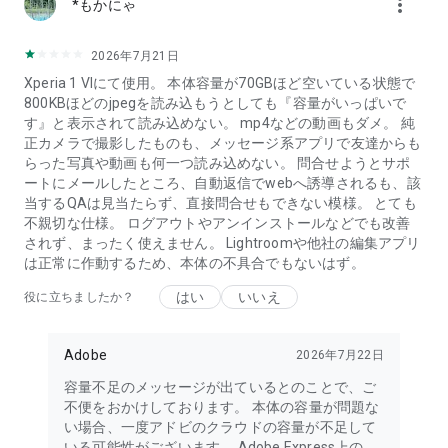
more_vert
*もかにゃ
2026年7月21日
Xperia 1 VIにて使用。 本体容量が70GBほど空いている状態で
800KBほどのjpegを読み込もうとしても『容量がいっぱいで
す』と表示されて読み込めない。 mp4などの動画もダメ。 純
正カメラで撮影したものも、メッセージ系アプリで友達からも
らった写真や動画も何一つ読み込めない。 問合せようとサポ
ートにメールしたところ、自動返信でwebへ誘導されるも、該
当するQAは見当たらず、直接問合せもできない模様。 とても
不親切な仕様。 ログアウトやアンインストールなどでも改善
されず、まったく使えません。 Lightroomや他社の編集アプリ
は正常に作動するため、本体の不具合でもないはず。
はい
いいえ
役に立ちましたか？
Adobe
2026年7月22日
容量不足のメッセージが出ているとのことで、ご
不便をおかけしております。 本体の容量が問題な
い場合、一度アドビのクラウドの容量が不足して
いる可能性がございます。 Adobe Express上の