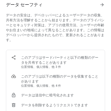
· Animate a character with your voice
データ セーフティ
arrow_forward
· Import PDF
Some features are not currently supported on all devices, but
データの安全は、デベロッパーによるユーザーデータの収集、
good things are coming. Support for more devices is rolling
共有方法を理解することから始まります。データのプライバシ
out over time.
ーとセキュリティ対策は、アプリの使用方法、ユーザーの年齢
やお住まいの地域によって異なることがあります。この情報は
QUESTIONS?
デベロッパーから提供されたもので、更新されることがありま
Your feedback and engagement will help us make Adobe
す。
Express better for everyone.
Join our Discord community
[https://discord.gg/adobeexpress] to share your thoughts,
connect with the community and get involved with creative
このアプリはサードパーティと以下の種類のデー
challenges
タを共有することがあります
Visit Uservoice
位置情報、個人情報、他 3 件
[https://adobeexpress.uservoice.com/forums/951181-
adobe-express] to request new features
このアプリは以下の種類のデータを収集すること
Let us know about any bugs or issues you encounter in our
があります
Adobe Community Forum
位置情報、個人情報、他 4 件
[https://community.adobe.com/t5/adobe-express/ct-p/ct-
データは送信中に暗号化されます
adobe-express]
データを削除するようリクエストできます
PREMIUM MEMBERSHIP
Your Adobe Express Premium membership unlocks access to