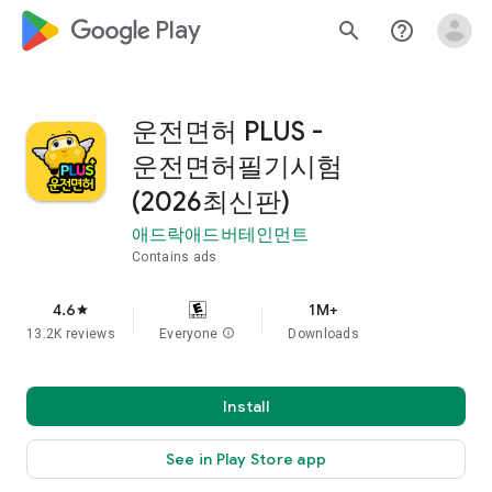
google_logo Play
search
help_outline
운전면허 PLUS -
운전면허필기시험
(2026최신판)
애드락애드버테인먼트
Contains ads
4.6
1M+
star
13.2K reviews
Everyone
info
Downloads
Install
See in Play Store app