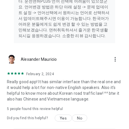
다. 운전면허PLUS 언어 선택에 어려움이 있으셨군
요. 언어변경 방법은 하단 아래 설정 -> 문제 업데이
★ 면허시험 안내 ★
트 설정 -> 언어선택에서 원하시는 언어로 선택하셔
운전면허증 어떻게 취득하는지 궁금하신분 운전면허PLUS가 알
서 업데이트해주시면 이용이 가능합니다. 한국어가
려드립니다.
어려운 분들에게도 쉽게 변경 할 수 있는 방법을 고
면허취득절차는 물론 응시자격, 시험 응시시 준비물에서 주의사
민해보겠습니다. 면허취득하셔서 즐거운 한국생활
항까지 도로교통공단에서 자료를 그대로 보여드립니다.
되시길 응원하겠습니다. 소중한 리뷰 감사합니다.
[비고] '운전면허700'에서 '운전면허 플러스'로 명칭 변경
(2016.2.1)
more_vert
Alexander Mauricio
비교를 거부합니다. 일단 사용해보세요.
“운전면허 PLUS” 는 운전면허 학과 시험에 가장 빠르게 합격하는
최선의 선택입니다!
February 2, 2024
Really good app! It has similar interface than the real one and
[필수적 접근권한 안내]
it would help a lot for non-native English speakers. Also it's
‧ 위치 : 주변 운전면허 학원/시험장/연습장 정보 검색시
helpful to know more about Korean road traffic law! ^^ btw it
also has Chinese and Vietnamese language.
[선택적 접근권한 안내]
‧ 전화 : 운전면허 학원/시험장/연습장 전화 연결시
5
people found this review helpful
‧ 카메라 : 운전면허 학원 사진 리뷰작성을 위해 사용
Yes
No
Did you find this helpful?
* 선택 접근권한은 동의하지 않아도 앱을 사용하실 수 있습니다.