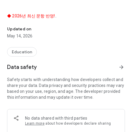
◆ 2026년 최신 문항 반영!
2026년 최신 문항 반영, 100%적중! 대한민국 굿 앱 평가 교육부문 
◆ 도로교통공단 문제 그대로 출제! 운전면허 필기시험 100% 적
중!
Updated on
◆ 동네만 알려줄래? 친절한 운전면허학원 알려줄게!!
May 14, 2026
◆ 최신 도로교통공단 문제은행 실시간 업데이트
◆ 언어(한국어/중국어/영어/베트남어)별 문제 제공
Education
★ 적중률 100%ㆍ합격보장 ★
Data safety
arrow_forward
도로교통공단에서 제공하는 운전면허 학과시험 문제은행의 모든
문제를 정확히 반영하였습니다. 즉, 여러분은 운전면허 학과 시험
Safety starts with understanding how developers collect and
장에서 나오는 문제들을 운전면허 PLUS에서 동일하게 경험하게
share your data. Data privacy and security practices may vary
될 것입니다.
based on your use, region, and age. The developer provided
this information and may update it over time.
[주요기능안내]
1. 모의고사40제
운전면허필기 합격을 위한 최종 마무리 점검!!
No data shared with third parties
- 실제 운전면허 학과시험 시간과 동일하게 40문제를 풀어보고,
Learn more
about how developers declare sharing
모의합격여부를 즉시 확인해볼 수 있는 기능 제공.