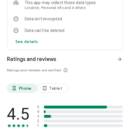
- 운전면허필기 모의고사를 푸는 중간에 이미 푼 문제에 대해 답
This app may collect these data types
안지 기능을 통해 정답을 수정할 수 있는 기능 제공.
Location, Personal info and 4 others
- 각 학습자별로 유형별 정답률을 계산하여, 개인별 맞춤진단을
Data isn’t encrypted
해주는 기능 제공.
- 운전면허 필기시험 모의고사를 풀 때마다 운전면허 학원 장학금
Data can’t be deleted
등 다양한 경품행사에 응모하실 수 있는 기능 제공
See details
2. 유형별 학습하기
운전면허필기시험 유형별로 취약한 부분을 집중 학습하세요.
- 문장형, 안전표지형, 사진형, 일러스트형, 동영상형 등 운전면허
Ratings and reviews
arrow_forward
학과시험 유형별로 문제를 학습할 수 있는 기능 제공.
- 문제풀이MODE와 속성암기MODE 로 나누어 학습할 수 있는 기
Ratings and reviews are verified
info_outline
능 제공.
3. 급할때 200문제
Phone
Tablet
phone_android
tablet_android
운전면허 필기시험 직전에 보면 합격률 급상승!!
모의고사 결과를 토대로 정오답률을 분석, 정답률이 낮은 문제만
추출하여 운전면허 필기 시험 전 꼭 풀어봐야 하는 200문제를 엄
선했습니다.
4.5
5
4
3
4. 운전면허 학원 찾기
2
나에게 딱맞는 운전면허 학원은 어디일까? 친절한 운전면허학원
1
은 어디일까?