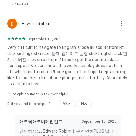
13K
reviews
운전면허플러스는 모든 운전면허 학원 정보를 상세히 분석, 제공
합니다.
전국의 운전면허 학원의 위치, 평점, 기능 및 도로주행코스 등을
more_vert
꼼꼼히 비교해서 나에게 적합한 운전면허 학원을 선택해보세요.
Edward Robin
5. 복습하기 (오답노트/즐겨찾기)
September 16, 2023
- 틀린 문제 위주로 다시 한번 꼼꼼히 체크할 수 있도록 오답노트
Very difficult to navigate to English. Close all ads Bottom Rt
기능을 제공
click settings star icon 문제 업데이트 설정 click English click 현
- 헷갈리는 문제는 복습할 수 있도록 즐겨찾기 기능을 제공
재 내 버전 click on bottom 2 lines to get the updated data. I
don't speak Korean.I hope this works. Display does not turn
6. 면허시험 선택
off when unattended. Phone goes off but app keeps running
- 1종 보통/대형/특수, 2종 보통/소형/원동기 등 시험보는 문제들
like it is on I keep the phone plugged in for battery. Absolutely
만 골라서 집중학습!
essential to have.
7. 언어 선택
20
people found this review helpful
- 한국어 외에도 도로교통공단에서 제공하는 모든 외국어 학과시
험문제를 함께 제공 (현재 중국어/영어/베트남어 지원)
Yes
No
Did you find this helpful?
★ 기능/도로주행 가이드 ★
시험전에 이미지 트레이닝을 통해 합격확률 UP!!
애드락애드버테인먼트
September 18, 2023
전국 운전면허 필기 시험장과 운전면허 전문학원의 기능시험 안
안녕하세요. Edward Robin님. 운전면허PLUS 입니
내 및 도로주행 코스를 동영상으로 만나보세요!!