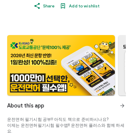
Share
Add to wishlist
About this app
arrow_forward
운전면허 필기시험 공부!! 아직도 책으로 준비하시나요?
이제는 운전면허필기시험 필수앱!! 운전면허 플러스와 함께 하세
요.