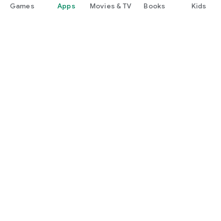
Games
Apps
Movies & TV
Books
Kids
Google Play
Play Pass
Play Points
Gift cards
Redeem
Refund policy
Kids & family
Parent Guide