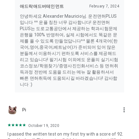
* 선택 접근 권한 미동의시 서비스 일부 기능의 정상적인 이용이
애드락애드버테인먼트
February 7, 2024
어려울 수 있습니다.
----
안녕하세요 Alexander Mauricio님. 운전면허PLUS
개발자 연락처 :
입니다 ^^ 운플 칭찬 너무 감사합니다! 운전면허
ADROCK Advertainment Co.,Ltd. 101 Ogeum-ro
PLUS는 도로교통공단에서 제공하는 학과시험문제
8/F
은행을 100% 반영하여, 실제 시험에서도 똑같은 문
송파구, 서울특별시 05548
제를 풀 수 있도록 만들었답니다^^ 물론 4개국어(한
South Korea 1058768719 없음 없음
국어,영어,중국어,베트남어)가 준비되어 있어 많은
분들께서 이용하시기 편하도록 서비스를 제공해드
리고 있습니다! 필기시험 이외에도 운플의 실기시험
코스정보/학원찾기/증명사진인화서비스 등 면허취
득과정 전반에 도움을 드리는 메뉴 잘 활용하셔서
빠른 면허취득에 도움되시길 바라겠습니다! 감사합
니다 :)
more_vert
Pi
October 19, 2020
I passed the written test on my first try with a score of 92.