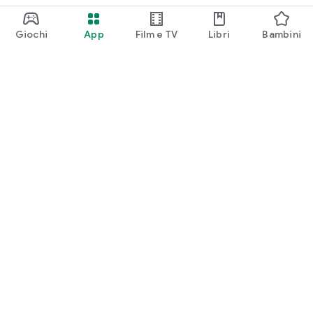
Giochi
App
Film e TV
Libri
Bambini
Google Play
Play Pass
Play Points
Carte regalo
Utilizza
Norme sui rimborsi
Bambini e famiglia