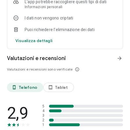
L'app potrebbe raccogliere questi tipi di dati
Informazioni personali
I dati non vengono criptati
Puoi richiedere l'eliminazione dei dati
Visualizza dettagli
Valutazioni e recensioni
arrow_forward
Valutazioni e recensioni sono verificate
info_outline
Telefono
Tablet
phone_android
tablet_android
2,9
5
4
3
2
1