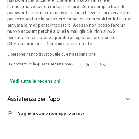
password per accedere. Update. Imbarazzante. Per
l'ennesima volta non mi fa rientrare. Come sempre tramite
password dimenticato mi avvisa che a breve mi arriverà il link
per reimpostare la password. Dopo innumerevoli tentativi mai
arrivata la mail per reimpostare. Adesso non posso fare un
nuovo account perché a quella mail già c'è. Non si può
contattare l'assistenza perché bisogna essere iscritti.
Dilettantismo puro. Cambio supermercato.
5
persone hanno trovato utile questa recensione
Sì
No
Hai trovato utile questa recensione?
Vedi tutte le recensioni
Assistenza per l'app
expand_more
flag
Segnala come non appropriata