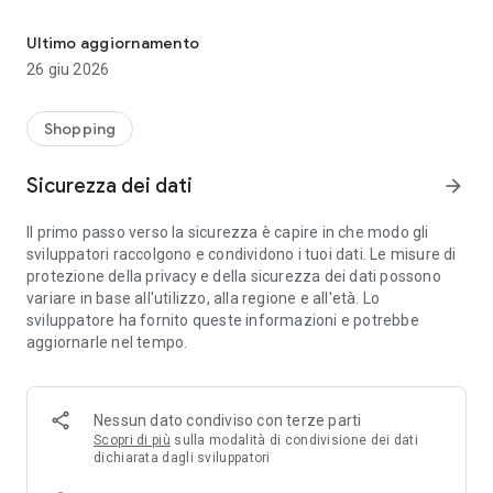
Con l’APP di MD, Il Marchio della Buona Spesa è sempre a portata d
Programma la tua spesa comodamente sul divano ed utilizza
l’APP mentre fai i tuoi acquisti per non perdere nessuna
Ultimo aggiornamento
offerta e promozione, approfitta dei consigli sui prodotti con
26 giu 2026
le videoricette!
E ricorda, l'applicazione è completamente gratuita!
Shopping
Sicurezza dei dati
arrow_forward
Il primo passo verso la sicurezza è capire in che modo gli
sviluppatori raccolgono e condividono i tuoi dati. Le misure di
protezione della privacy e della sicurezza dei dati possono
variare in base all'utilizzo, alla regione e all'età. Lo
sviluppatore ha fornito queste informazioni e potrebbe
aggiornarle nel tempo.
Nessun dato condiviso con terze parti
Scopri di più
sulla modalità di condivisione dei dati
dichiarata dagli sviluppatori