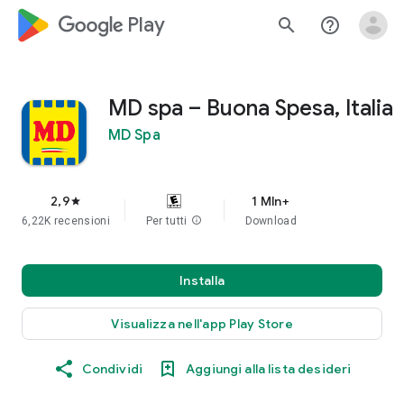
google_logo Play
search
help_outline
MD spa – Buona Spesa, Italia
MD Spa
2,9
1 Mln+
star
6,22K recensioni
Per tutti
info
Download
Installa
Visualizza nell'app Play Store
Condividi
Aggiungi alla lista desideri