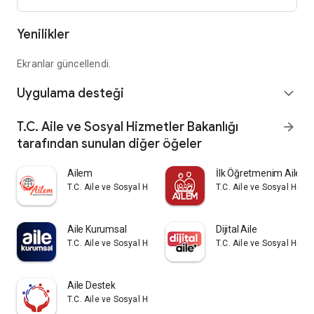
Yenilikler
Ekranlar güncellendi.
Uygulama desteği
expand_more
T.C. Aile ve Sosyal Hizmetler Bakanlığı
arrow_forward
tarafından sunulan diğer öğeler
Ailem
İlk Öğretmenim Ailem
T.C. Aile ve Sosyal Hizmetler Bakanlığı
T.C. Aile ve Sosyal Hizm
Aile Kurumsal
Dijital Aile
T.C. Aile ve Sosyal Hizmetler Bakanlığı
T.C. Aile ve Sosyal Hizm
Aile Destek
T.C. Aile ve Sosyal Hizmetler Bakanlığı