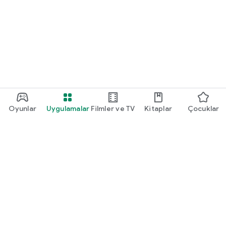
Oyunlar
Uygulamalar
Filmler ve TV
Kitaplar
Çocuklar
Google Play
Play Pass
Play Puanları