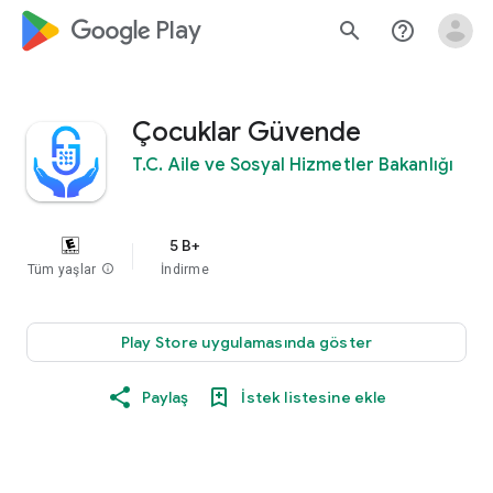
google_logo Play
search
help_outline
Çocuklar Güvende
T.C. Aile ve Sosyal Hizmetler Bakanlığı
5 B+
Tüm yaşlar
info
İndirme
Play Store uygulamasında göster
Paylaş
İstek listesine ekle