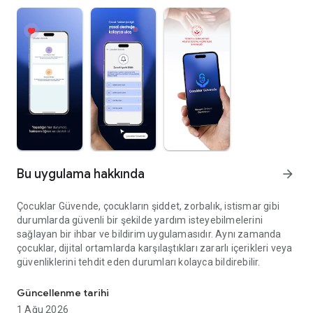
Bu uygulama hakkında
arrow_forward
Çocuklar Güvende, çocukların şiddet, zorbalık, istismar gibi
durumlarda güvenli bir şekilde yardım isteyebilmelerini
sağlayan bir ihbar ve bildirim uygulamasıdır. Aynı zamanda
çocuklar, dijital ortamlarda karşılaştıkları zararlı içerikleri veya
güvenliklerini tehdit eden durumları kolayca bildirebilir.
Çocuklar Güvende uygulaması çocuklara desteği amaçlar.
Güncellenme tarihi
1 Ağu 2026