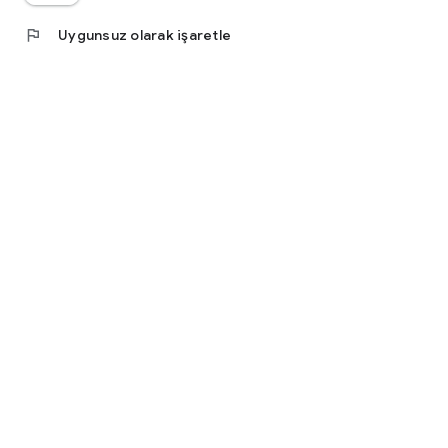
flag
Uygunsuz olarak işaretle