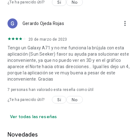
Sí
No
¿Te ha parecido útil?
las flechas de dirección solar y la trayectoria del sol para cada
hora del día.
Permite elegir cualquier ubicación en la Tierra (incluye más
de 40 000 ciudades, ubicaciones personalizadas sin conexión
more_vert
Gerardo Ojeda Rojas
y búsqueda detallada en el mapa).
El rastreador de la hora dorada, la luz solar y la luz diurna
20 de marzo de 2023
proporciona las horas de salida y puesta del sol, las fases
solares, la posición del sol, la elevación y las horas del
Tengo un Galaxy A71 y no me funciona la brújula con esta
crepúsculo civil, náutico y astronómico.
aplicación (Sun Seeker) favor su ayuda para solucionar este
Opcional Notificaciones con temporizador de puesta de sol
inconveniente, ya que no puedo ver en 3D y en el gráfico
para alertas de la hora dorada, luz solar perfecta y
aparece el Norte hacia otras direcciones... Igual les dejo un 4,
crepúsculo, o actualizaciones de la posición del sol.
porque la aplicación se ve muy buena a pesar de este
Trayectorias de equinoccios y solsticios mostradas en la
inconveniente. Gracias
brújula plana y en la vista de la cámara. Sunseeker te
7
personas han valorado esta reseña como útil
muestra la exposición a la luz diurna, la posición del sol y las
horas de salida y puesta del sol.
Sí
No
¿Te ha parecido útil?
Fechas de eclipses (tanto solares como lunares) y horarios
detallados de eventos para tu ubicación (o cualquier otra
ubicación remota seleccionada).
Ver todas las reseñas
Sun Seeker ha aparecido en importantes publicaciones como
Novedades
The Wall Street Journal, The Washington Post y Sydney