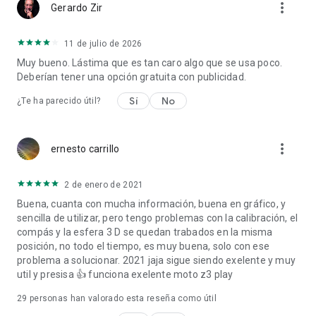
more_vert
Gerardo Zir
solar y brújula para encontrar ubicaciones óptimas para
plantar y determinar las horas de exposición solar. Sigue el
movimiento del sol para encontrar los mejores lugares para
11 de julio de 2026
tu jardín según la hora del amanecer y el atardecer, y las
Muy bueno. Lástima que es tan caro algo que se usa poco.
fases solares.
Deberían tener una opción gratuita con publicidad.
Características principales: Sun Seeker utiliza GPS,
Sí
No
¿Te ha parecido útil?
magnetómetro y giroscopio para encontrar la trayectoria y la
posición correctas del sol en cualquier ubicación. Registra las
horas de salida y puesta del sol y monitoriza la exposición a la
more_vert
ernesto carrillo
luz solar en tiempo real con el temporizador de puesta de sol.
La vista plana de la brújula muestra la trayectoria del sol, el
ángulo de la luz solar diurna y la elevación (dividida en
2 de enero de 2021
segmentos de día y noche), la relación de longitud de la
Buena, cuanta con mucha información, buena en gráfico, y
sombra, las fases solares y más.
sencilla de utilizar, pero tengo problemas con la calibración, el
La superposición de la cámara en 3D con realidad aumentada
compás y la esfera 3 D se quedan trabados en la misma
muestra la posición actual del sol y su trayectoria con puntos
posición, no todo el tiempo, es muy buena, solo con ese
marcados cada hora.
problema a solucionar. 2021 jaja sigue siendo exelente y muy
La vista de la cámara te guía para encontrar el sol y
util y presisa 👍 funciona exelente moto z3 play
comprobar las horas de salida y puesta del sol, así como la
exposición a la luz solar.
29
personas han valorado esta reseña como útil
La vista de mapa en esta aplicación de brújula solar muestra