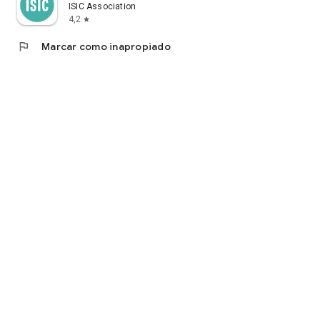
ISIC Association
4,2
star
flag
Marcar como inapropiado