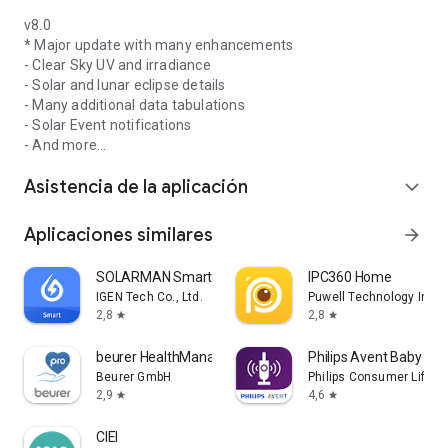
Morning Herald.
v8.0
Mira nuestro video de YouTube: https://bit.ly/2Rf0CkO
* Major update with many enhancements
Busca en YouTube videos, sitios web y blogs de "Sun Seeker"
- Clear Sky UV and irradiance
creados por nuestros entusiastas usuarios.
- Solar and lunar eclipse details
- Many additional data tabulations
Consulta las preguntas frecuentes: https://bit.ly/2FIPJq2
- Solar Event notifications
- And more...
Asistencia de la aplicación
expand_more
Aplicaciones similares
arrow_forward
SOLARMAN Smart
IPC360 Home
IGEN Tech Co., Ltd.
Puwell Technology Inc
2,8
2,8
star
star
beurer HealthManager Pro
Philips Avent Baby Mon
Beurer GmbH
Philips Consumer Lifesty
2,9
4,6
star
star
CIEI