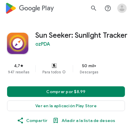
google_logo Play
search
help_outline
Sun Seeker: Sunlight Tracker
ozPDA
4,7
50 mil+
star
947 reseñas
Para todos
info
Descargas
Comprar por $8.99
Ver en la aplicación Play Store
Compartir
Añadir a la lista de deseos