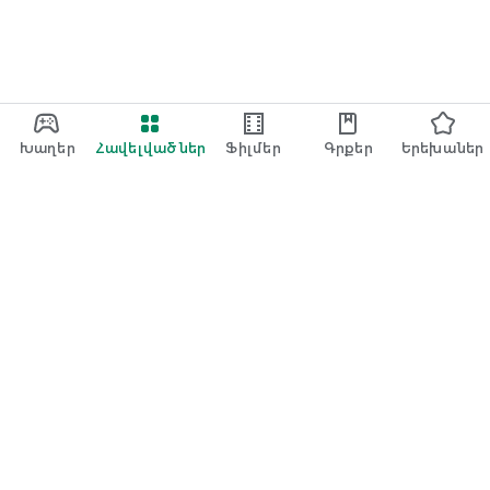
Խաղեր
Հավելվածներ
Ֆիլմեր
Գրքեր
Երեխաներ
Google Խաղեր
Play Pass
Play Points
Նվեր քարտեր
Կոդի ակտիվացում