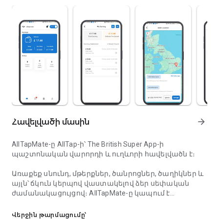
Հավելվածի մասին
arrow_forward
AllTapMate-ը AllTap-ի՝ The British Super App-ի
պաշտոնական վարորդի և ուղևորի հավելվածն է։
Առաքեք սնունդ, մթերքներ, ծանրոցներ, ծաղիկներ և
այլն՝ ճկուն կերպով վաստակելով ձեր սեփական
ժամանակացույցով։ AllTapMate-ը կապում է
Առաքեք և վաստակեք AllTap-ի միջոցով: Ընդունեք առ
վարորդներին և ուղևորներին տեղական առաքման
և կուրյերի հարցումների հետ իրենց տարածքում։
Վերջին թարմացումը՝