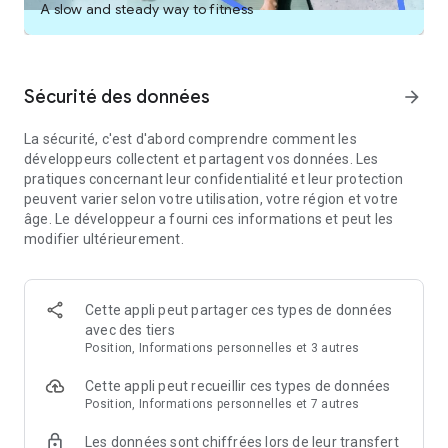
des explorateurs comme vous.
A slow and steady way to fitness
◆ Partagez vos aventures en plein air : publiez facilement
vos itinéraires et activités sur Facebook, Instagram ou
WhatsApp.
◆ Enregistrez vos activités : sauvegardez vos statistiques,
Sécurité des données
arrow_forward
laissez des avis et publiez des photos de vos randonnées
préférées.
La sécurité, c'est d'abord comprendre comment les
développeurs collectent et partagent vos données. Les
Découvrez des itinéraires qui vous correspondent, que vous
pratiques concernant leur confidentialité et leur protection
soyez fan de fitness, de randonnée, de marche, de VTT, de
peuvent varier selon votre utilisation, votre région et votre
course ou de cyclisme. Que vous poussiez vos limites ou une
âge. Le développeur a fourni ces informations et peut les
poussette, vous trouverez forcément un itinéraire qui
modifier ultérieurement.
correspond à vos besoins. Laissez AllTrails vous guider vers le
parcours idéal pour vous.
► Allez plus loin avec AllTrails Plus ►
Cette appli peut partager ces types de données
Passez moins de temps à chercher où vous voulez être et
avec des tiers
plus de temps à profiter de là où vous êtes. Avec nos cartes
Position, Informations personnelles et 3 autres
hors ligne, nos notifications de sortie d'itinéraire et d'autres
Cette appli peut recueillir ces types de données
fonctionnalités de sécurité et de planification, votre
Position, Informations personnelles et 7 autres
abonnement annuel vous offre plus d'outils pour plus
d'aventures.
Les données sont chiffrées lors de leur transfert