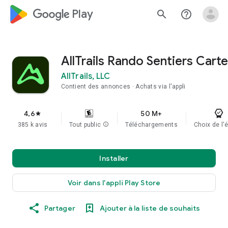
google_logo Play
search
help_outline
AllTrails Rando Sentiers Carte
AllTrails, LLC
Contient des annonces
Achats via l'appli
4,6
50 M+
star
385 k avis
Tout public
info
Téléchargements
Choix de l'
Installer
Voir dans l'appli Play Store
Partager
Ajouter à la liste de souhaits