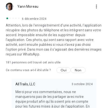
more_vert
Yann Moreau
Profitez encore plus de chaque itinéraire grâce à notre tout
nouvel abonnement premium. Créez votre propre tracé,
prévoyez la météo et explorez les sentiers populaires, le tout
6 décembre 2024
avec les avantages hors ligne de Plus.
Attention, lors de l'enregistrement d'une activité, l'application
récupère des photos du téléphone et les intègrent sans votre
◆ Dessinez votre propre itinéraire ou modifiez l'un des 500
accord. Impossible ensuite de les supprimer depuis
000 déjà en ligne.
l'application. Ces photo, qui sont sans rapport avec votre
◆ Découvrez quelles zones sont fréquentées ou non grâce à
activité, sont ensuite publiées si vous n'avez pas choisi
notre heatmap de la communauté.
l'option privé. Dans mon cas il s'agissait des dernières images
◆ Accédez également aux fonctionnalités Plus et Base.
reçues sur WhatsApp.
Que vous fassiez du géocaching dans un parc national,
181
personnes ont trouvé cet avis utile
partiez en aventure VTT ou planifiez une course pour vous
Oui
Non
changer les idées, AllTrails Plus et Peak rendent les activités
Ce contenu vous a-t-il été utile ?
de plein air encore plus agréables.
AllTrails, LLC
3 octobre 2024
Merci pour vos commentaires, nous ne
manquerons pas de les partager avec notre
équipe produit afin qu'ils soient pris en compte
pour les futures mises à jour de l'application. En