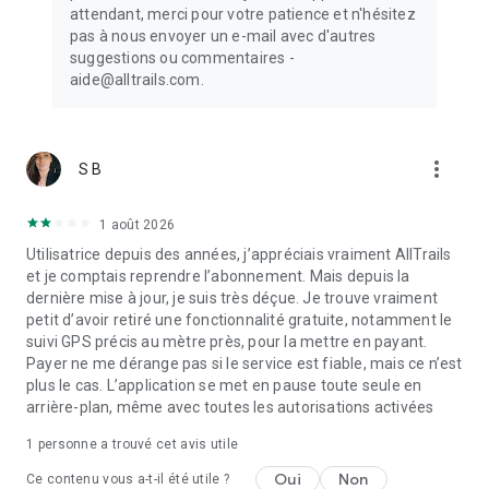
attendant, merci pour votre patience et n'hésitez
pas à nous envoyer un e-mail avec d'autres
suggestions ou commentaires -
aide@alltrails.com.
more_vert
S B
1 août 2026
Utilisatrice depuis des années, j’appréciais vraiment AllTrails
et je comptais reprendre l’abonnement. Mais depuis la
dernière mise à jour, je suis très déçue. Je trouve vraiment
petit d’avoir retiré une fonctionnalité gratuite, notamment le
suivi GPS précis au mètre près, pour la mettre en payant.
Payer ne me dérange pas si le service est fiable, mais ce n’est
plus le cas. L’application se met en pause toute seule en
arrière-plan, même avec toutes les autorisations activées
1 personne a trouvé cet avis utile
Oui
Non
Ce contenu vous a-t-il été utile ?