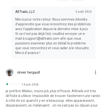
AllTrails, LLC
3 août 2026
Merci pour votre retour. Nous sommes désolés
d'apprendre que vous rencontrez des problèmes
avec l'application depuis la dernière mise à jour.
Si ce n'est pas déjà fait, veuillez envoyer un e-
mail à support@alltrails.com afin que nous
puissions examiner plus en détail le problème
que vous rencontrez et vous aider à le résoudre.
Merci d'avance !
more_vert
olivier hergault
14 juin 2026
je préfère Wikiloc, moins joli, plus efficace. Alltrails est très
difficile à utiliser. Impossible de trouver facilement une rando
à côté de soi quand il y en a beaucoup. elles apparaissent,
disparaissent, se mélangent... on ne sait pas où cliquer pour