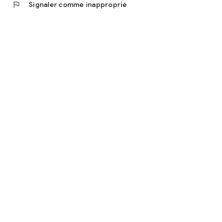
flag
Signaler comme inapproprié