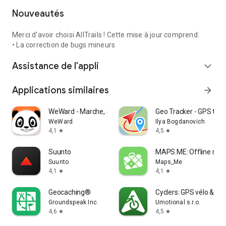
Nouveautés
Merci d'avoir choisi AllTrails ! Cette mise à jour comprend:
• La correction de bugs mineurs
Assistance de l'appli
expand_more
Applications similaires
arrow_forward
WeWard - Marche, Sport & Santé
Geo Tracker - GPS trac
WeWard
Ilya Bogdanovich
4,1
4,5
star
star
Suunto
MAPS.ME: Offline ma
Suunto
Maps_Me
4,1
4,1
star
star
Geocaching®
Cyclers: GPS vélo & Ca
Groundspeak Inc.
Umotional s.r.o.
4,6
4,5
star
star