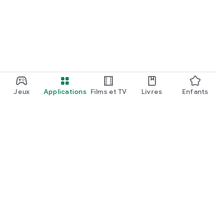
Jeux
Applications
Films et TV
Livres
Enfants
Google Play
Play Pass
Points Play
Cartes