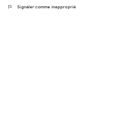
flag
Signaler comme inapproprié