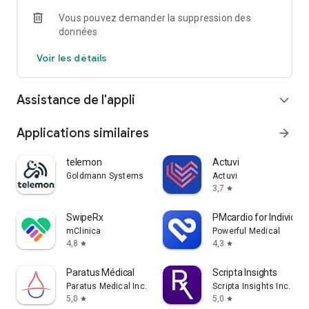
Vous pouvez demander la suppression des
données
Voir les détails
Assistance de l'appli
expand_more
Applications similaires
arrow_forward
telemon
Actuvi
Goldmann Systems
Actuvi
3,7
star
SwipeRx
PMcardio for Individua
mClinica
Powerful Medical
4,8
4,3
star
star
Paratus Médical
Scripta Insights
Paratus Medical Inc.
Scripta Insights Inc.
5,0
5,0
star
star