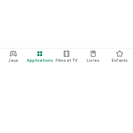
Jeux
Applications
Films et TV
Livres
Enfants
Google Play
Play Pass
Points Play