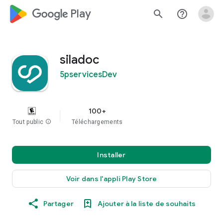
google_logo Play
search
help_outline
siladoc
5pservicesDev
100+
Tout public
info
Téléchargements
Installer
Voir dans l'appli Play Store
Partager
Ajouter à la liste de souhaits