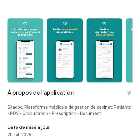
À propos de l'application
arrow_forward
Siladoc, Plateforme médicale de gestion de cabinet: Patients
- RDV - Consultation - Prescription - Document
Siladoc, Plateforme médicale de gestion de cabinet
Date de mise à jour
20 juil. 2026