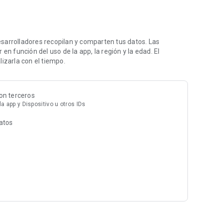
dedor, deberás proporcionar algunos datos importantes.
ecesitarás:
sarrolladores recopilan y comparten tus datos. Las
en función del uso de la app, la región y la edad. El
izarla con el tiempo.
on terceros
a app y Dispositivo u otros IDs
datos
cillo y sin complicaciones para los nuevos vendedores
lir con tus pedidos, gestionar el inventario y atender
a sobre los productos más vendidos de Amazon.
ine de Amazon.
escuentos de los listados existentes, calcular los beneficios
autogestión.