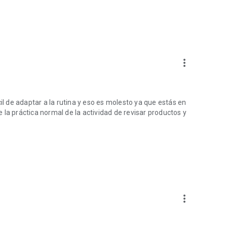
porte de Amazon Seller.
e tu negocio en línea sea cómodo. Así que empieza a
more_vert
il de adaptar a la rutina y eso es molesto ya que estás en
la práctica normal de la actividad de revisar productos y
more_vert