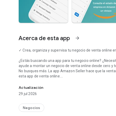
Acerca de esta app
arrow_forward
✓ Crea, organiza y supervisa tu negocio de venta online 
¿Estás buscando una app para tu negocio online? ¿Necesi
ayude a montar un negocio de venta online desde cero y te
No busques más. La app Amazon Seller hace que la venta o
esta app de venta online.
Crea y organiza tu negocio de venta online con la app Ama
👉 Utiliza Amazon Seller para crear tu negocio de venta on
Actualización
unos sencillos pasos.
29 jul 2026
* Escoge un plan de Amazon para vender online (Individua
* Elige tu estrategia de venta (revendedor, propietario o
Negocios
* Crea una cuenta de vendedor online de Amazon