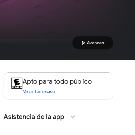
play_arrow
Avances
Apto para todo público
Más información
Asistencia de la app
expand_more