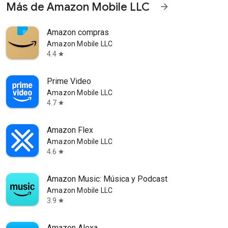
Más de Amazon Mobile LLC
arrow_forward
Amazon compras
Amazon Mobile LLC
4.4
star
Prime Video
Amazon Mobile LLC
4.7
star
Amazon Flex
Amazon Mobile LLC
4.6
star
Amazon Music: Música y Podcast
Amazon Mobile LLC
3.9
star
Amazon Alexa