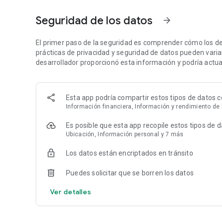
* Añade productos y crea listados de productos
Seguridad de los datos
arrow_forward
¡Ya puedes vender en Amazon! Para registrarte como ven
👉 Para crear tu cuenta de vendedor online de Amazon, n
El primer paso de la seguridad es comprender cómo los de
prácticas de privacidad y seguridad de datos pueden variar 
* Documento de identidad válido
desarrollador proporcionó esta información y podría actual
* Dirección de correo electrónico de tu negocio
* Datos de registro de tu negocio
* Tarjeta de crédito con saldo
Esta app podría compartir estos tipos de datos c
* Cuenta bancaria activa
Información financiera, Información y rendimiento de l
* Número de teléfono activo
Es posible que esta app recopile estos tipos de 
💡 ¿Por qué Amazon Seller?
Ubicación, Información personal y 7 más
* La app Amazon Seller ofrece un proceso de registro sen
Los datos están encriptados en tránsito
online.
* Con la nueva app de venta online de Amazon, puedes cump
Puedes solicitar que se borren los datos
consultas de forma más eficiente.
* Encuentra más productos para vender online e investig
Ver detalles
* Haz listados de productos con la app para negocios onl
* Puedes analizar tus ventas, gestionar los precios y los d
y comparar los costes de Logística de Amazon con los de 