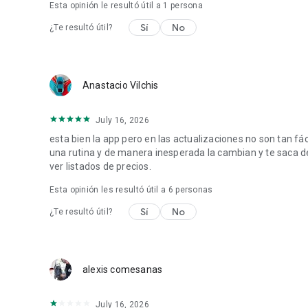
Esta opinión le resultó útil a 1 persona
* Crear ofertas: haz nuevas ofertas para tus productos.
Sí
No
¿Te resultó útil?
📱 En caso de cualquier duda, puedes contactar con el so
La app Amazon Seller tiene todo lo que necesitas para qu
vender en línea en Amazon!
Anastacio Vilchis
July 16, 2026
esta bien la app pero en las actualizaciones no son tan fác
una rutina y de manera inesperada la cambian y te saca de 
ver listados de precios.
Esta opinión les resultó útil a
6
personas
Sí
No
¿Te resultó útil?
alexis comesanas
July 16, 2026