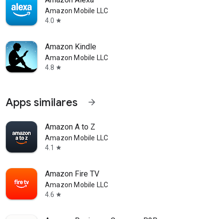
Amazon Mobile LLC
4.0
star
Amazon Kindle
Amazon Mobile LLC
4.8
star
Apps similares
arrow_forward
Amazon A to Z
Amazon Mobile LLC
4.1
star
Amazon Fire TV
Amazon Mobile LLC
4.6
star