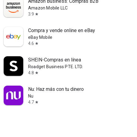
Amazon Business: Compras B2B
Amazon Mobile LLC
3.9
star
Compra y vende online en eBay
eBay Mobile
4.6
star
SHEIN-Compras en línea
Roadget Business PTE. LTD.
4.8
star
Nu: Haz más con tu dinero
Nu
4.7
star