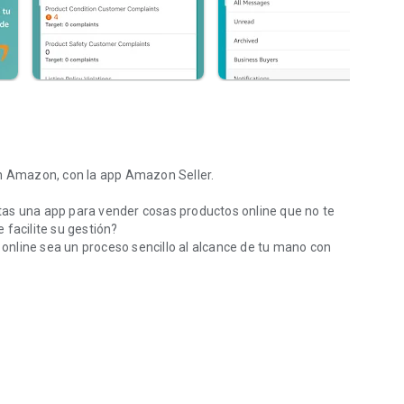
en Amazon, con la app Amazon Seller.
tas una app para vender cosas productos online que no te
 facilite su gestión?
nline sea un proceso sencillo al alcance de tu mano con
zon Seller.
line de ropa, productos electrónicos, libros… en tan solo
l o Profesional)
 ambas cosas)