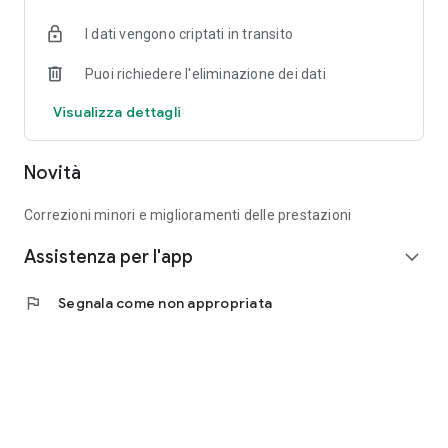
I dati vengono criptati in transito
Puoi richiedere l'eliminazione dei dati
Visualizza dettagli
Novità
Correzioni minori e miglioramenti delle prestazioni
Assistenza per l'app
expand_more
flag
Segnala come non appropriata