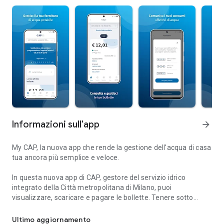
Informazioni sull'app
arrow_forward
My CAP, la nuova app che rende la gestione dell'acqua di casa
tua ancora più semplice e veloce.
In questa nuova app di CAP, gestore del servizio idrico
integrato della Città metropolitana di Milano, puoi
visualizzare, scaricare e pagare le bollette. Tenere sotto
My CAP: l'acqua di casa tua a portata di click
controllo i tuoi consumi e comunicare l'autolettura. E se
dovessi aver bisogno di una mano per capire meglio come
Ultimo aggiornamento