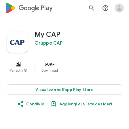
google_logo Play
search
help_outline
My CAP
Gruppo CAP
50K+
Per tutti
info
Download
Visualizza nell'app Play Store
Condividi
Aggiungi alla lista desideri