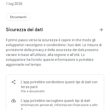
effettuare alcune operazioni, le raccontiamo step by step
1 lug 2026
nella sezione Come fare.
Puoi controllare l’etichetta dell’acqua di casa velocemente
Strumenti
con la geolocalizzazione. E se sei in giro puoi trovare le nostre
case dell’acqua più vicine.
Sicurezza dei dati
arrow_forward
E ancora ci sono le news e i nostri contatti per richiedere
Il primo passo verso la sicurezza è capire in che modo gli
informazioni o fare delle segnalazioni.
sviluppatori raccolgono e condividono i tuoi dati. Le misure di
protezione della privacy e della sicurezza dei dati possono
Come richiesto dalla normativa vigente in materia di
variare in base all'utilizzo, alla regione e all'età. Lo
accessibilità (Legge 4/2004), la dichiarazione di accessibilità
sviluppatore ha fornito queste informazioni e potrebbe
dell’App MyCap è ora disponibile sulla seguente pagina web:
aggiornarle nel tempo.
https://www.gruppocap.it/it/accessibilita/dichiarazione-
accessibilita-mobile-android
L'app potrebbe condividere questi tipi di dati con
terze parti
File e documenti
L'app potrebbe raccogliere questi tipi di dati
Informazioni personali, Informazioni finanziarie e altri
3