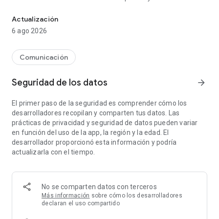
Navegación rápida y segura con Google
respuestas en Google de forma rápida. Usa tu voz para
buscar sin usar las manos.
Actualización
• GOOGLE LENS: Busca lo que ves a tu alrededor con la
6 ago 2026
cámara.
• GOOGLE TRADUCTOR: Explora la Web en más de 130
idiomas. Traduce sitios enteros con un solo clic.
Comunicación
NAVEGA CON SEGURIDAD DE PRIMER NIVEL
Seguridad de los datos
arrow_forward
• MODO DE PROTECCIÓN MEJORADA: Navega con confianza
El primer paso de la seguridad es comprender cómo los
con el nivel más alto de seguridad de Chrome.
desarrolladores recopilan y comparten tus datos. Las
• VERIFICACIÓN DE SEGURIDAD: Obtén tranquilidad con
prácticas de privacidad y seguridad de datos pueden variar
alertas de seguridad proactivas.
en función del uso de la app, la región y la edad. El
• ADMINISTRADOR DE CONTRASEÑAS DE GOOGLE: Genera y
desarrollador proporcionó esta información y podría
guarda contraseñas de forma segura para acceder a tus
actualizarla con el tiempo.
cuentas con rapidez, y recibe alertas si tus contraseñas están
en riesgo.
ACCEDE A CHROME EN DIFERENTES DISPOSITIVOS
No se comparten datos con terceros
Más información
sobre cómo los desarrolladores
• SINCRONIZACIÓN ENTRE DISPOSITIVOS: Guarda tus
declaran el uso compartido
elementos (como favoritos, pestañas y contraseñas) y