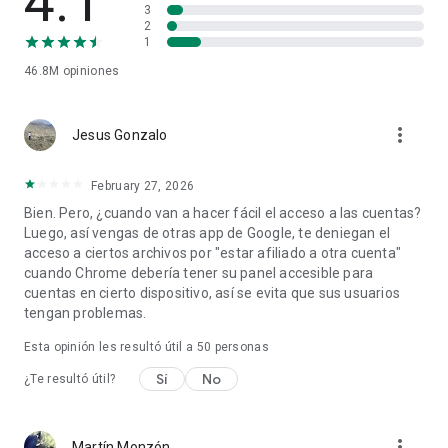
4.1
3
2
1
46.8M
opiniones
more_vert
Jesus Gonzalo
February 27, 2026
Bien. Pero, ¿cuando van a hacer fácil el acceso a las cuentas?
Luego, así vengas de otras app de Google, te deniegan el
acceso a ciertos archivos por "estar afiliado a otra cuenta"
cuando Chrome debería tener su panel accesible para
cuentas en cierto dispositivo, así se evita que sus usuarios
tengan problemas.
Esta opinión les resultó útil a
50
personas
Sí
No
¿Te resultó útil?
more_vert
Martín Monzón