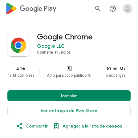
google_logo Play
search
help_outline
Google Chrome
Google LLC
Contiene anuncios
4.1
10 mil M+
star
49 M opiniones
Apto para todo público
info
Descargas
Instalar
Ver en la app de Play Store
Compartir
Agregar a la lista de deseos