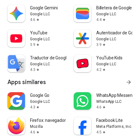
Google Gemini
Billetera de Google
Google LLC
Google LLC
4.6
4.4
star
star
YouTube
Autenticador de Googl
Google LLC
Google LLC
3.9
3.9
star
star
Traductor de Google
YouTube Kids
Google LLC
Google LLC
4.3
4.2
star
star
Apps similares
arrow_forward
Google Go
WhatsApp Messenger
Google LLC
WhatsApp LLC
4.3
4.6
star
star
Firefox: navegador privado
Facebook Lite
Mozilla
Meta Platforms, Inc.
4.6
4.5
star
star