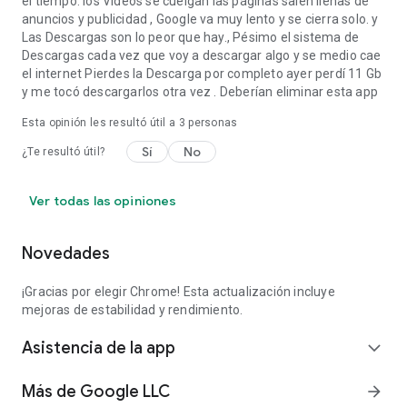
el tiempo. los Vídeos se cuelgan las páginas salen llenas de
anuncios y publicidad , Google va muy lento y se cierra solo. y
Las Descargas son lo peor que hay., Pésimo el sistema de
Descargas cada vez que voy a descargar algo y se medio cae
el internet Pierdes la Descarga por completo ayer perdí 11 Gb
y me tocó descargarlos otra vez . Deberían eliminar esta app
Esta opinión les resultó útil a
3
personas
Sí
No
¿Te resultó útil?
Ver todas las opiniones
Novedades
¡Gracias por elegir Chrome! Esta actualización incluye
mejoras de estabilidad y rendimiento.
Asistencia de la app
expand_more
Más de Google LLC
arrow_forward