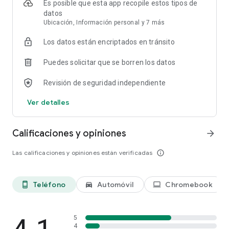
Es posible que esta app recopile estos tipos de
accede a ellos fácilmente cuando ingreses a Chrome en tu
datos
teléfono, computadora o tablet.
Ubicación, Información personal y 7 más
• GRUPOS DE PESTAÑAS: Crea grupos de pestañas para
mantener la organización en todos tus dispositivos.
Los datos están encriptados en tránsito
• AUTOCOMPLETAR: Ahorra tiempo con la función de
autocompletar para tus pagos, direcciones y contraseñas
Puedes solicitar que se borren los datos
guardados.
Revisión de seguridad independiente
La disponibilidad de la función varía según el país y el idioma.
La compatibilidad varía. Verifica la precisión de las
Ver detalles
respuestas.
Calificaciones y opiniones
arrow_forward
Las calificaciones y opiniones están verificadas
info_outline
Teléfono
Automóvil
Chromebook
phone_android
directions_car_filled
laptop
5
4