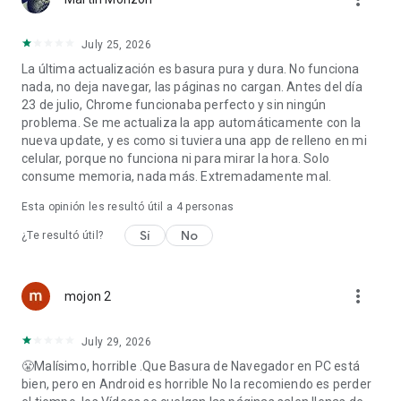
July 25, 2026
La última actualización es basura pura y dura. No funciona
nada, no deja navegar, las páginas no cargan. Antes del día
23 de julio, Chrome funcionaba perfecto y sin ningún
problema. Se me actualiza la app automáticamente con la
nueva update, y es como si tuviera una app de relleno en mi
celular, porque no funciona ni para mirar la hora. Solo
consume memoria, nada más. Extremadamente mal.
Esta opinión les resultó útil a
4
personas
Sí
No
¿Te resultó útil?
more_vert
mojon 2
July 29, 2026
😤Malísimo, horrible .Que Basura de Navegador en PC está
bien, pero en Android es horrible No la recomiendo es perder