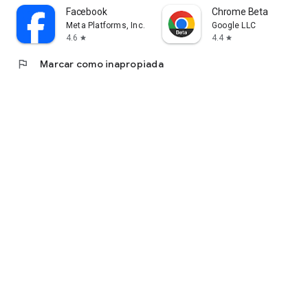
Facebook
Chrome Beta
Meta Platforms, Inc.
Google LLC
4.6
4.4
star
star
flag
Marcar como inapropiada