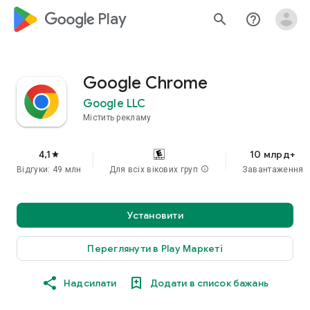
google_logo Play
search
help_outline
Google Chrome
Google LLC
Містить рекламу
4,1
10 млрд+
star
Відгуки: 49 млн
Для всіх вікових груп
info
Завантаження
Установити
Переглянути в Play Маркеті
Надсилати
Додати в список бажань