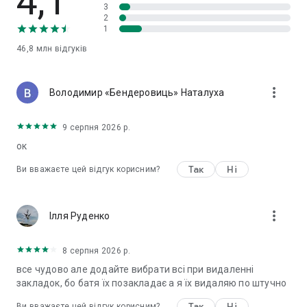
4,1
3
2
1
46,8 млн
відгуків
more_vert
Володимир «Бендеровиць» Наталуха
9 серпня 2026 р.
ок
Так
Ні
Ви вважаєте цей відгук корисним?
more_vert
Ілля Руденко
8 серпня 2026 р.
все чудово але додайте вибрати всі при видаленні
закладок, бо батя їх позакладає а я їх видаляю по штучно
Так
Ні
Ви вважаєте цей відгук корисним?