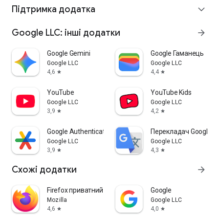
Підтримка додатка
expand_more
Google LLC: інші додатки
arrow_forward
Google Gemini
Google Гаманець
Google LLC
Google LLC
4,6
4,4
star
star
YouTube
YouTube Kids
Google LLC
Google LLC
3,9
4,2
star
star
Google Authenticator
Перекладач Google
Google LLC
Google LLC
3,9
4,3
star
star
Схожі додатки
arrow_forward
Firefox приватний браузер
Google
Mozilla
Google LLC
4,6
4,0
star
star