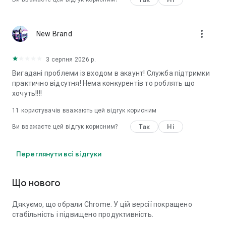
more_vert
New Brand
3 серпня 2026 р.
Вигадані проблеми із входом в акаунт! Служба підтримки
практично відсутня! Нема конкурентів то роблять що
хочуть!!!!
11
користувачів вважають цей відгук корисним
Так
Ні
Ви вважаєте цей відгук корисним?
Переглянути всі відгуки
Що нового
Дякуємо, що обрали Chrome. У цій версії покращено
стабільність і підвищено продуктивність.