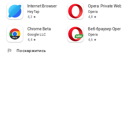
Internet Browser
Opera: Private Web Br
HeyTap
Opera
4,3
4,8
star
star
Chrome Beta
Веб-браузер Opera Mi
Google LLC
Opera
4,4
4,6
star
star
flag
Поскаржитись