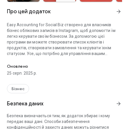
Про цей додаток
arrow_forward
Easy Accounting for Social Biz створено для власників
бізнес облікових записів в Instagram, щоб допомогти їм
легко керувати своїм бізнесом. За допомогою цієї
програми ви можете створювати список клієнтів і
продуктів, створювати замовлення та керувати їхнім
статусом. Усе, що потрібно для управління вашим
Easy Accounting for Social Biz створений, щоб легко управлят
бізнесом.
Оновлено
Функція списку клієнтів допомагає керувати своїми
25 серп. 2025 р.
клієнтами. Ви можете зберігати імена, телефони, адреси
та іншу інформацію про клієнтів. Крім того, якщо у вас є
бізнес-акаунт Instagram, ви можете зв’язати нікнейм
Бізнес
свого клієнта з клієнтом у Easy Accounting.
Безпека даних
arrow_forward
Список продуктів дозволяє створити список продуктів, які
ви пропонуєте, їх ціну та додаткову інформацію. Крім того,
Безпека визначається тим, як додаток збирає і кому
якщо у вас є бізнес аккаунт Instagram, ви можете
передає ваші дані. Способи забезпечення
привязати продукт із публікацією в Instagram, тож ви
конфіденційності й захисту даних можуть різнитися
завжди будете впевнені, що кожне замовлення буде