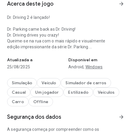
Acerca deste jogo
arrow_forward
Dr. Driving 2 é lançado!
Dr. Parking came back as Dr. Driving!
Dr. Driving drives you crazy!
Queime-se na rua com o mais rápido e visualmente
edição impressionante da série Dr. Parking.
Dr. Driving 2 foi lançado!
SUD Inc.
Atualizada a
Disponível em
25/08/2025
Android,
Windows
Simulação
Veículo
Simulador de carros
Casual
Um jogador
Estilizado
Veículos
Carro
Offline
Segurança dos dados
arrow_forward
A segurança começa por compreender como os