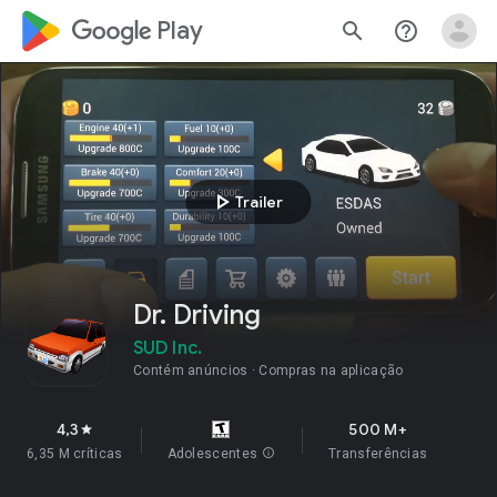
google_logo Play
search
help_outline
play_arrow
Trailer
Dr. Driving
SUD Inc.
Contém anúncios
Compras na aplicação
4,3
500 M+
star
6,35 M críticas
Adolescentes
info
Transferências