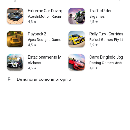
Extreme Car Driving Simulator
Traffic Rider
AxesInMotion Racing
skgames
4,3
4,5
star
star
Payback 2
Rally Fury -Corridas de
Apex Designs Games LLP
Refuel Games Pty Ltd
4,5
3,9
star
star
Estacionamento Multijogador
Carro Dirigindo Jogos (
olzhass
Racing Games Android 
4,5
4,6
star
star
flag
Denunciar como impróprio