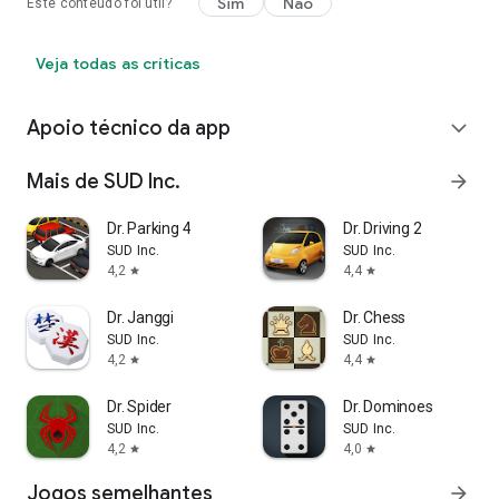
Sim
Não
Este conteúdo foi útil?
Veja todas as críticas
Apoio técnico da app
expand_more
Mais de SUD Inc.
arrow_forward
Dr. Parking 4
Dr. Driving 2
SUD Inc.
SUD Inc.
4,2
4,4
star
star
Dr. Janggi
Dr. Chess
SUD Inc.
SUD Inc.
4,2
4,4
star
star
Dr. Spider
Dr. Dominoes
SUD Inc.
SUD Inc.
4,2
4,0
star
star
Jogos semelhantes
arrow_forward