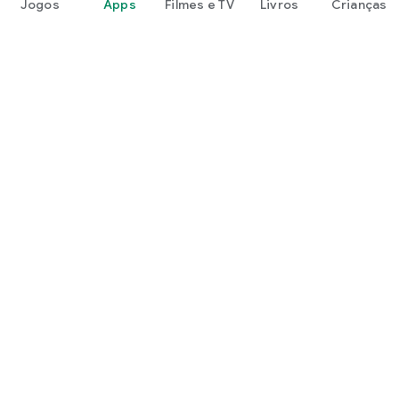
Jogos
Apps
Filmes e TV
Livros
Crianças
Google Play
Play Pass
Play Points
Vales de oferta
Resgatar
Política de reembolso
Crianças e família
Guia parental
Partilha em família