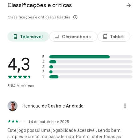
Classificações e críticas
arrow_forward
Classificações e críticas validadas
info_outline
Telemóvel
Chromebook
Tablet
phone_android
laptop
tablet_android
4,3
5
4
3
2
1
5,84 M
críticas
more_vert
Henrique de Castro e Andrade
14 de outubro de 2025
Este jogo possui uma jogabilidade acessível, sendo bem
simples e um ótimo passatempo. Porém, obter todas as