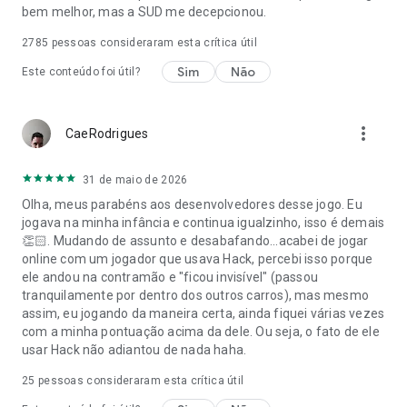
bem melhor, mas a SUD me decepcionou.
2785
pessoas consideraram esta crítica útil
Sim
Não
Este conteúdo foi útil?
more_vert
CaeRodrigues
31 de maio de 2026
Olha, meus parabéns aos desenvolvedores desse jogo. Eu
jogava na minha infância e continua igualzinho, isso é demais
👏🏻. Mudando de assunto e desabafando...acabei de jogar
online com um jogador que usava Hack, percebi isso porque
ele andou na contramão e "ficou invisível" (passou
tranquilamente por dentro dos outros carros), mas mesmo
assim, eu jogando da maneira certa, ainda fiquei várias vezes
com a minha pontuação acima da dele. Ou seja, o fato de ele
usar Hack não adiantou de nada haha.
25
pessoas consideraram esta crítica útil