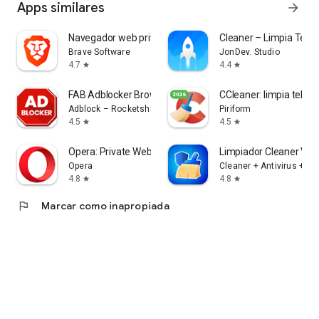
Apps similares
arrow_forward
Navegador web privado Brave
Cleaner – Limpia Telé
Brave Software
JonDev. Studio
4.7
4.4
star
star
FAB Adblocker Browser: Adblock
CCleaner: limpia teléf
Adblock – Rocketshield Browser Technology Limited
Piriform
4.5
4.5
star
star
Opera: Private Web Browser
Limpiador Cleaner VP
Opera
Cleaner + Antivirus + 
4.8
4.8
star
star
flag
Marcar como inapropiada