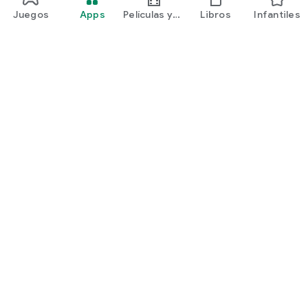
Juegos
Apps
Películas y
Libros
Infantiles
programas
Google Play
Play Pass
Play Points
Tarjetas de regalo
Canjear
Política de reembolsos
Niños y familia
Guía para padres