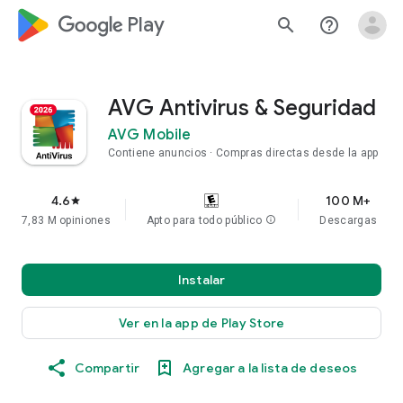
google_logo Play
search
help_outline
AVG Antivirus & Seguridad
AVG Mobile
Contiene anuncios
Compras directas desde la app
4.6
100 M+
star
7,83 M opiniones
Apto para todo público
info
Descargas
Instalar
Ver en la app de Play Store
Compartir
Agregar a la lista de deseos