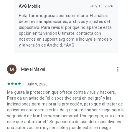
usuarios frente a los ataques de phishing y los sitios web
AVG Mobile
July 13, 2026
maliciosos mediante Escudo Web.
Hola Tammi, gracias por comentarlo. El análisis
Al instalar o actualizar esta aplicación, acepta que su uso
debe revisar aplicaciones, archivos y ajustes del
está sujeto a estos términos: http://m.avg.com/terms
dispositivo. Para revisar por qué no aparece esta
opción en tu versión Ultimate, contacta con
¡Descargue ya un antivirus gratis!
nosotros en support.avg.com e incluye el modelo
y la versión de Android. *AVG
more_vert
Mavel Mavel
July 9, 2026
Me gusta la protección que ofrece contra virus y hackers.
Pero da un aviso de "el dispositivo está en peligro" y las
indicaciones para mejorar la protección, pero que al tratar de
aplicarlas aparecen alertas de que puede haber riesgo para la
seguridad de la información personal. Por ejemplo, una alerta
dice que autorizar el " Seguimiento de uso del dispositivo es
una autorización muy sensible y puede estar en riesgo