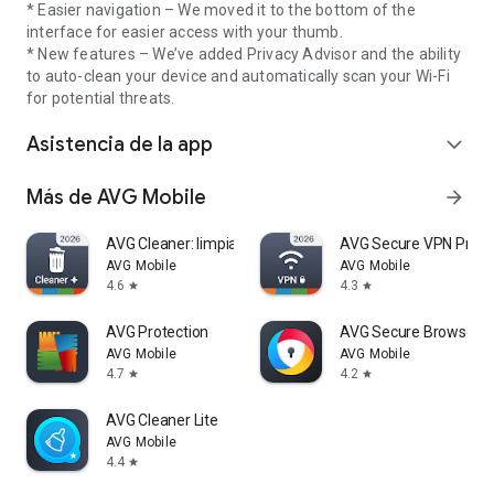
* Easier navigation – We moved it to the bottom of the
interface for easier access with your thumb.
* New features – We’ve added Privacy Advisor and the ability
to auto-clean your device and automatically scan your Wi-Fi
for potential threats.
Asistencia de la app
expand_more
Más de AVG Mobile
arrow_forward
AVG Cleaner: limpiador
AVG Secure VPN Proxy 
AVG Mobile
AVG Mobile
4.6
4.3
star
star
AVG Protection
AVG Secure Browser
AVG Mobile
AVG Mobile
4.7
4.2
star
star
AVG Cleaner Lite
AVG Mobile
4.4
star