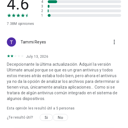
4.6
4
almacenamiento
3
✔ Compruebe la velocidad de bajada y subida de la red Wi-Fi
2
1
✔ Limpia residuos: elimine elementos no deseados ocultos,
libere espacio de disco
7.38M
opiniones
Alertas de hackeo:
✔ Vea qué cuentas se han visto comprometidas en
more_vert
Tammi Reyes
filtraciones pasadas
✔ Reciba una advertencia si una nueva filtración pone en
riesgo sus datos
July 13, 2026
✔ Descubra los detalles de cada filtración y sepa cuándo se
Decepcionante la última actualización. Adquirí la versión
ha producido
Ultimate anual porque se que es un gran antivirus y todos
✔ Cambie las contraseñas que se han visto comprometidas
estos meses atrás estaba todo bien, pero ahora el antivirus
fácil y rápidamente
ya no da la opción de analizar los archivos para determinar si
tienen virus, únicamente analiza aplicaciones... Como si se
Detalles de la aplicación:
tratara de algún antivirus común integrado en el sistema de
✔ Vea los permisos solicitados para cada aplicación
algunos dispositivos.
✔ Vea dónde se usan sus datos
✔ Descubra posibles problemas de privacidad
Esta opinión les resultó útil a
5
personas
Sí
No
¿Te resultó útil?
Esta aplicación utiliza la API de servicio de accesibilidad para
proteger a las personas con discapacidad visual y a otros