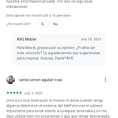
nuestra información privada'. Por eso no sigo esas
indicaciones.
Esta opinión les resultó útil a
15
personas
Sí
No
¿Te resultó útil?
AVG Mobile
July 18, 2023
Hola Mavel, gracias por su opinión. ¿Podría ser
más concreto? Le agradecemos sus sugerencias
para mejorar. Gracias, David*AVG
more_vert
carlos simon aguilar rivas
July 3, 2026
creo q es muy buena por lo menos m avisa cuando tengo
algún problema en el sistema del teléfono eso m párese
importante para estar atento a cualquier anomalía y no me
deje utilizar bien los programas o app que tenga descargada