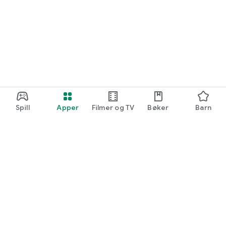
Spill
Apper
Filmer og TV
Bøker
Barn
Google Play
Play Pass
Play-poeng