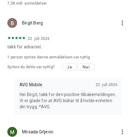
7,38 mill.
anmeldelser
✔ Se hvilke brukerkontoer som har vært berørt av lekkasjer.
✔ Få varsler hvis en ny lekkasje utsetter
personopplysningene dine for fare.
more_vert
Birgit Berg
✔ Få informasjon om lekkasjer og når de oppstod.
✔ Endre avslørte passord raskt og enkelt.
22. juli 2026
App-innblikk:
takk for advarsel.
✔ Se tillatelser som kreves for hver enkelt app
✔ Se hvor dataene brukes.
1 person syntes denne anmeldelsen var nyttig
✔ Oppdag potensielle personvernproblemer.
Ja
Nei
Syntes du dette var nyttig?
Denne appen bruker tilgjengelighetstjeneste-API for å
beskytte brukere med nedsatt synsevne og andre brukere
AVG Mobile
22. juli 2026
mot phishing-angrep og ondsinnede nettsider via
nettskjoldfunksjonen.
Hei Birgit, takk for den positive tilbakemeldingen.
Vi er glade for at AVG bidrar til å holde enheten
Ved å installere eller oppdatere denne appen godtar du at
din trygg. *AVG
bruken er underlagt disse vilkårene: http://m.avg.com/terms
Last ned gratis antivirus nå!
more_vert
Mirsada Grljevic