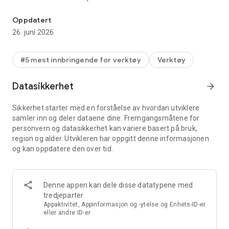
Beskytt telefonen din mot mobilvirus med AVG AntiVirus!
antivirus- og sikkerhetsprogrammer for mobil. Slå følge med
dem nå:
Oppdatert
✔ Skann apper, spill, innstillinger og filer i sanntid.
26. juni 2026
✔ Fjern unødvendige filer for å frigjøre plass.
✔ Lås sensitive apper med PIN, mønster eller fingeravtrykk.
✔ Gjem private bilder i et kryptert hvelv.
#5 mest innbringende for verktøy
Verktøy
✔ Vær anonym med VPN.
✔ Skann Wi-Fi-nettverk etter trusler.
Datasikkerhet
arrow_forward
✔ Oppdag og blokker svindel-nettsteder for å være ekstra
trygg
Sikkerhet starter med en forståelse av hvordan utviklere
✔ Sjekk ned- og opplastingshastighet på Wi-Fi.
samler inn og deler dataene dine. Fremgangsmåtene for
✔ Motta varsel hvis passord har blitt lekket.
personvern og datasikkerhet kan variere basert på bruk,
✔ Få informasjon om tillatelsesnivå for installerte apper.
region og alder. Utvikleren har oppgitt denne informasjonen
og kan oppdatere den over tid.
AVG AntiVirus FREE for Android gir deg effektiv beskyttelse
mot virus og skadelig programvare, applås, Wi-Fi-skanning og
bildehvelv for å beskytte deg mot personverntrusler og
identitetstyveri på nettet.
Denne appen kan dele disse datatypene med
tredjeparter
Appfunksjoner:
Appaktivitet, Appinformasjon og -ytelse og Enhets-ID-er
Beskyttelse:
eller andre ID-er
✔ Skann apper, spill og filer med antivirus, og fjern skadelig