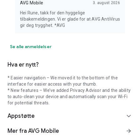
AVG Mobile
3. august 2026
Hei Rune, takk for den hyggelige
tilbakemeldingen. Vi er glade for at AVG AntiVirus
gir deg trygghet. *AVG
Se alle anmeldelser
Hva er nytt?
* Easier navigation – We moved it to the bottom of the
interface for easier access with your thumb.
* New features – We’ve added Privacy Advisor and the ability
to auto-clean your device and automatically scan your Wi-Fi
for potential threats.
Appstøtte
expand_more
Mer fra AVG Mobile
arrow_forward