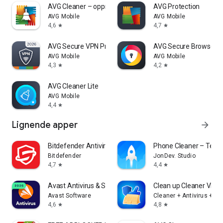
AVG Cleaner – opprydding
AVG Protection
AVG Mobile
AVG Mobile
4,6
4,7
star
star
AVG Secure VPN Proxy & Privacy
AVG Secure Browser
AVG Mobile
AVG Mobile
4,3
4,2
star
star
AVG Cleaner Lite
AVG Mobile
4,4
star
Lignende apper
arrow_forward
Bitdefender Antivirus
Phone Cleaner – Telef
Bitdefender
JonDev. Studio
4,7
4,4
star
star
Avast Antivirus & Sikkerhet
Clean up Cleaner VPN A
Avast Software
Cleaner + Antivirus + 
4,6
4,8
star
star