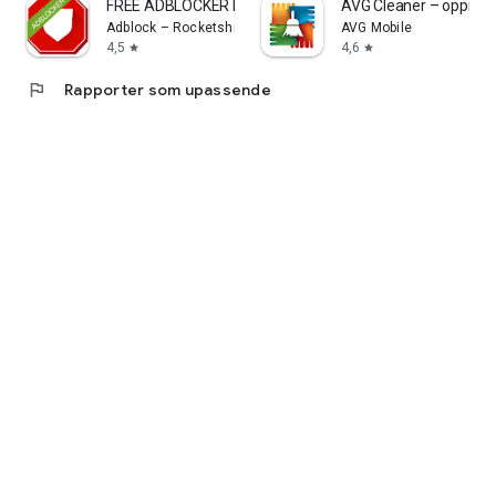
FREE ADBLOCKER BROWSER
AVG Cleaner – oppryd
Adblock – Rocketshield Browser Technology Limited
AVG Mobile
4,5
4,6
star
star
flag
Rapporter som upassende