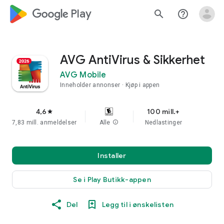
google_logo Play
search
help_outline
AVG AntiVirus & Sikkerhet
AVG Mobile
Inneholder annonser
Kjøp i appen
4,6
100 mill.+
star
7,83 mill. anmeldelser
Alle
info
Nedlastinger
Installer
Se i Play Butikk-appen
Del
Legg til i ønskelisten