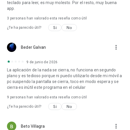
teclado para leer, es muy molesto. Por el resto, muy buena
nosotros. https://anydesk.com/es/contacto
app.
3
personas han valorado esta reseña como útil
Sí
No
¿Te ha parecido útil?
more_vert
Beder Galvan
9 de junio de 2026
La aplicación de la nada se cierra, no funciona en segundo
plano y es tedioso porque ni puedo utilizarlo desde mi móvil a
pc suspendo la pantalla se cierra, toco en modo espera y se
cierra es inútil este programa en el celular
9
personas han valorado esta reseña como útil
Sí
No
¿Te ha parecido útil?
more_vert
Beto Villagra