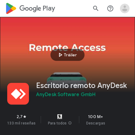
google_logo Play
search
help_outline
play_arrow
Tráiler
Escritorio remoto AnyDesk
AnyDesk Software GmbH
2,7
100 M+
star
133 mil reseñas
Para todos
info
Descargas