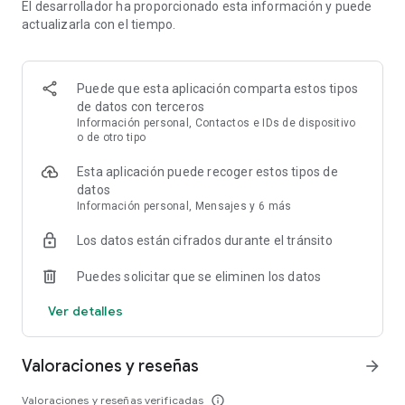
El desarrollador ha proporcionado esta información y puede
• Wake-On-LAN
actualizarla con el tiempo.
• Conexión VPN
y mucho más.
La función VPN de AnyDesk permite crear una red privada
Puede que esta aplicación comparta estos tipos
entre la conexión local y los clientes remotos, proporcionando
de datos con terceros
seguridad adicional a los usuarios. Es importante tener en
Información personal, Contactos e IDs de dispositivo
cuenta que no es posible acceder a los dispositivos de la red
o de otro tipo
local del cliente remoto ni viceversa. No obstante, se pueden
Esta aplicación puede recoger estos tipos de
utilizar los siguientes programas a través de VPN:
datos
• SSH - Capacidad para acceder al dispositivo remoto a través
Información personal, Mensajes y 6 más
de SSH
• Juegos - Capacidad para acceder a un juego multijugador
Los datos están cifrados durante el tránsito
LAN a través de Internet
Puedes solicitar que se eliminen los datos
Para obtener una descripción general de las características,
visite: https://anydesk.com/es/caracteristicas
Ver detalles
Si le interesa obtener más información, consulte nuestro
centro de ayuda en:
https://support.anydesk.com/es/knowledge
Valoraciones y reseñas
arrow_forward
¿Por qué usar AnyDesk?
Valoraciones y reseñas verificadas
info_outline