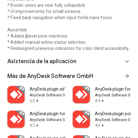
* Roster views are now fully collapsible.
* UI improvements for small screens.
* Fixed back navigation when input fields have focus.
Assembly
* Added @everyone mentions.
* Added manual online status selection.
* Redesigned presence indicators for color-blind accessibility.
Asistencia de la aplicación
expand_more
Más de AnyDesk Software GmbH
arrow_forward
AnyDesk plugin ad1
AnyDesk plugin formul
AnyDesk Software GmbH
AnyDesk Software Gmb
2,5
4,4
star
star
AnyDesk plugin formuler1
AnyDesk plugin pointm
AnyDesk Software GmbH
AnyDesk Software Gmb
4,2
4,0
star
star