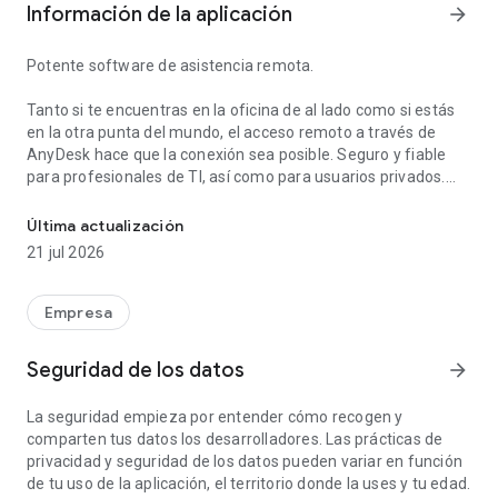
Información de la aplicación
arrow_forward
Potente software de asistencia remota.
Tanto si te encuentras en la oficina de al lado como si estás
en la otra punta del mundo, el acceso remoto a través de
AnyDesk hace que la conexión sea posible. Seguro y fiable
para profesionales de TI, así como para usuarios privados.
Acceso remoto ágil y seguro desde cualquier lugar. Multiplataform
AnyDesk no tiene publicidad y es gratuito para uso personal.
Última actualización
Para uso comercial, visita: https://anydesk.com/es/comprar
21 jul 2026
Tanto si te dedicas al soporte informático como si trabajas
desde casa o eres un estudiante que estudia a distancia, el
Empresa
software de escritorio remoto de AnyDesk tiene una solución
para ti: te permite conectarte a dispositivos remotos de
Seguridad de los datos
arrow_forward
forma segura y sin problemas.
La seguridad empieza por entender cómo recogen y
AnyDesk ofrece una gran variedad de funciones de escritorio
comparten tus datos los desarrolladores. Las prácticas de
remoto tales como:
privacidad y seguridad de los datos pueden variar en función
• Transferencia de archivos
de tu uso de la aplicación, el territorio donde la uses y tu edad.
• Impresión remota