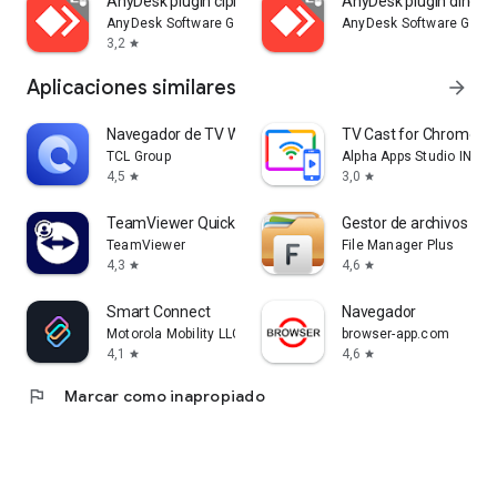
AnyDesk plugin cipherlab
AnyDesk plugin dingta
AnyDesk Software GmbH
AnyDesk Software Gmb
3,2
star
Aplicaciones similares
arrow_forward
Navegador de TV Web BrowseHere
TV Cast for Chromeca
TCL Group
Alpha Apps Studio INC - 
4,5
3,0
star
star
TeamViewer QuickSupport
Gestor de archivos
TeamViewer
File Manager Plus
4,3
4,6
star
star
Smart Connect
Navegador
Motorola Mobility LLC.
browser-app.com
4,1
4,6
star
star
flag
Marcar como inapropiado