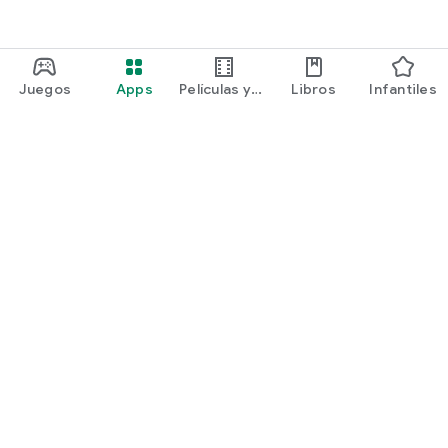
Juegos
Apps
Películas y
Libros
Infantiles
programas
Google Play
Play Pass
Play Points
Tarjetas de regalo
Canjear
Política de reembolsos