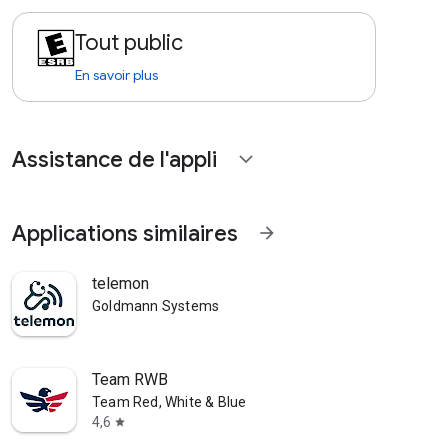
Tout public
En savoir plus
Assistance de l'appli
expand_more
Applications similaires
arrow_forward
telemon
Goldmann Systems
Team RWB
Team Red, White & Blue
4,6
star