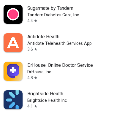
Sugarmate by Tandem
Tandem Diabetes Care, Inc.
4,4
star
Antidote Health
Antidote Telehealth Services App
3,6
star
DrHouse: Online Doctor Service
DrHouse, Inc.
4,8
star
Brightside Health
Brightside Health Inc
4,1
star