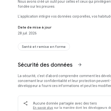
Nous avons créé un outil pour celles et ceux qui privilégie
fondée sur les preuves.
L'application intègre vos données corporelles, vos habitude
Assistant de santé numérique basé sur l'intelligence artific
plan d'action quotidien.
Date de mise à jour
DES DONNÉES À L'ACTION :
28 juil. 2026
• Démarrage intelligent :
Santé et remise en forme
Remplissez votre fiche santé en quelques clics (taille, poi
• Approche scientifique :
Sécurité des données
arrow_forward
Recevez des recommandations basées non pas sur des idée
La sécurité, c'est d'abord comprendre comment les dévelo
• Suivi alimentaire instantané :
concernant leur confidentialité et leur protection peuvent v
développeur a fourni ces informations et peut les modifie
Prenez une photo de votre repas : l'IA le reconnaîtra insta
nutritionnelles.
Aucune donnée partagée avec des tiers
• Synchronisation complète :
En savoir plus
sur la manière dont les développeurs dé