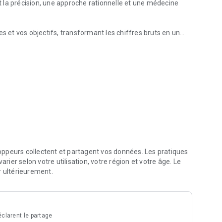
nt la précision, une approche rationnelle et une médecine
s et vos objectifs, transformant les chiffres bruts en un
ielle.
ds, mode de vie et résultats d'analyses).
s reçues, mais sur les dernières recherches scientifiques.
ppeurs collectent et partagent vos données. Les pratiques
arier selon votre utilisation, votre région et votre âge. Le
r ultérieurement.
ntanément, calculera les calories et détaillera ses valeurs
clarent le partage