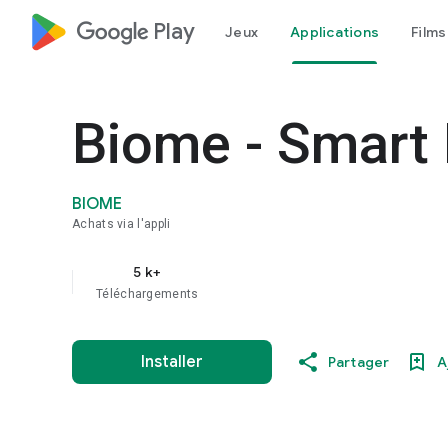
google_logo Play
Jeux
Applications
Films
Biome - Smart 
BIOME
Achats via l'appli
5 k+
Téléchargements
Installer
Partager
A