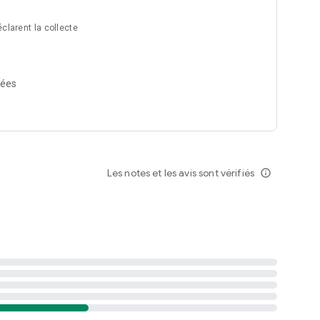
clarent la collecte
 de l'application, puis installer la nouvelle version.
nées
Les notes et les avis sont vérifiés
info_outline