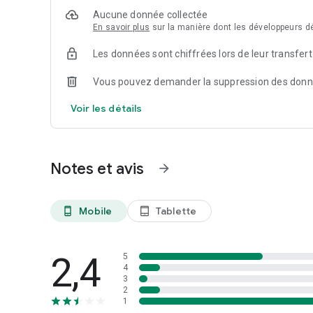
Aucune donnée collectée
-------------------------------------------------- ----------
En savoir plus
sur la manière dont les développeurs dé
S'il vous plaît désinstaller / supprimer la version précédente
Les données sont chiffrées lors de leur transfert
Vous pouvez demander la suppression des don
Voir les détails
Notes et avis
arrow_forward
Mobile
Tablette
phone_android
tablet_android
2,4
5
4
3
2
1