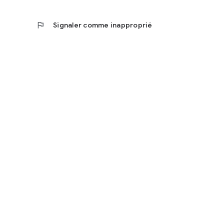
flag
Signaler comme inapproprié