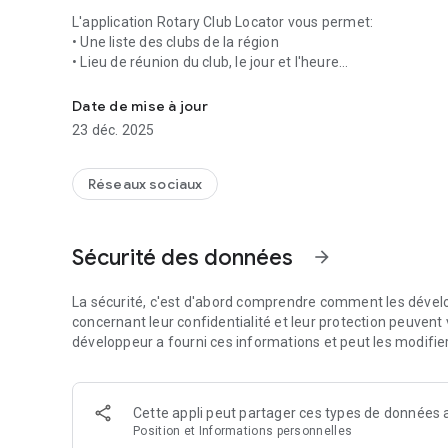
L'application Rotary Club Locator vous permet:
• Une liste des clubs de la région
• Lieu de réunion du club, le jour et l'heure
L'application de localisation du Rotary club aide à trouver 
• Carte du Club sélectionné
• Itinéraire vers le club de conduite.
Date de mise à jour
• Le président du club et secrétaire coordonnées et possibi
23 déc. 2025
• Possibilité de synchroniser club Programmer une réunio
• Faire un don par SMS au fonds de POLIO
• Sauvegardez vos clubs favoris
Réseaux sociaux
• Enregistrer les paramètres de l'application
Vous trouverez également des informations sur le Rotary 
Sécurité des données
arrow_forward
Locator.
L'application Rotary Club Locator permet de localiser uniq
réunion au Rotary International via Accès Membres.
La sécurité, c'est d'abord comprendre comment les dévelo
concernant leur confidentialité et leur protection peuvent v
ANDROID versions prises en charge Android 2.2 et supérie
développeur a fourni ces informations et peut les modifie
REMARQUE: Avant de vous lancez l'application s'il vous pl
1. Allez dans "Paramètres" application sur votre téléphone 
2. S'il vous plaît assurez-vous que l'une des options suivan
Cette appli peut partager ces types de données a
une. "Utiliser les réseaux sans fil"
Position et Informations personnelles
b. "Utiliser les satellites GPS"