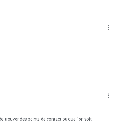
more_vert
more_vert
 trouver des points de contact ou que l'on soit.