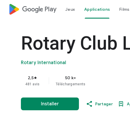
google_logo Play
Jeux
Applications
Films
Rotary Club 
Rotary International
2,5
50 k+
star
481 avis
Téléchargements
Installer
Partager
A