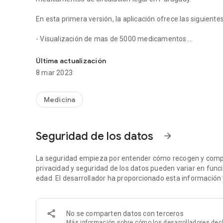
En esta primera versión, la aplicación ofrece las siguiente
- Visualización de mas de 5000 medicamentos.
Mi Vademecum Paraguay, consulte miles de medicamentos 
- Búsqueda rápida de medicamentos por nombre.
- Visualización de prospecto de los medicamentos.
Última actualización
- Buscador de clasificación terapéutica y medicamentos a
8 mar 2023
- Buscador de principio activo y medicamentos asociados.
- Buscador de laboratorios y medicamentos asociados.
- Historial de medicamentos mas recientes.
Medicina
Consulte de manera ágil y sencilla, índices interrelacionad
-Productos: medicamentos, absorbentes, bioseguridad, der
Seguridad de los datos
arrow_forward
homeopáticos, insumos médicos y hospitalarios, naturales
-Principios activos: de medicamentos solos y combinados
-Laboratorios: distribuidores y/o representantes, informa
La seguridad empieza por entender cómo recogen y compar
privacidad y seguridad de los datos pueden variar en función
MI VADEMECUM no busca fomentar la autoprescripción ni s
edad. El desarrollador ha proporcionado esta información 
utilizarse siempre bajo prescripción y vigilancia del profesi
No se comparten datos con terceros
Más información
sobre cómo los desarrolladores dec