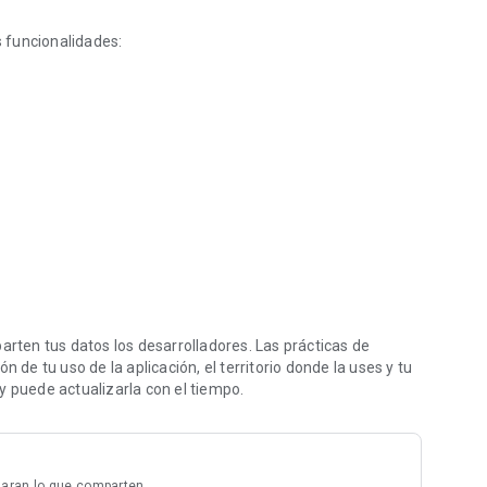
s funcionalidades:
y prospectos ¡Gratis!
sociados.
os de:
mo cosméticos, fórmulas infantiles, higiene,
, suplementos alimenticios y vitaminas.
.
ción de contacto.
ten tus datos los desarrolladores. Las prácticas de
 de tu uso de la aplicación, el territorio donde la uses y tu
ustituir la labor del médico. Los medicamentos deben
y puede actualizarla con el tiempo.
onal de la salud.
laran lo que comparten