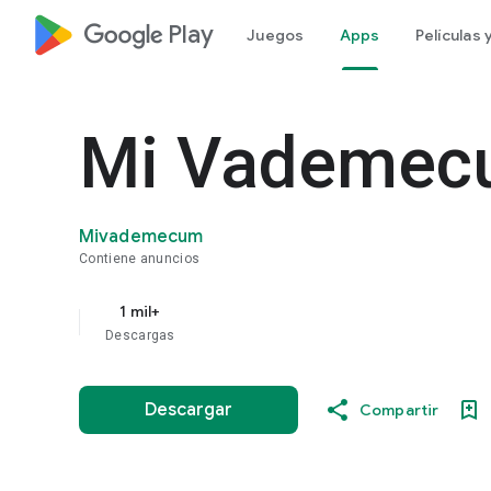
google_logo Play
Juegos
Apps
Películas
Mi Vademec
Mivademecum
Contiene anuncios
1 mil+
Descargas
Descargar
Compartir