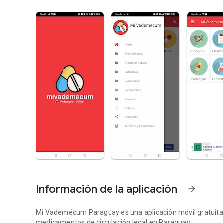
Información de la aplicación
arrow_forward
Mi Vademécum Paraguay es una aplicación móvil gratuita
medicamentos de circulación legal en Paraguay.