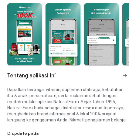
Tentang aplikasi ini
arrow_forward
Dapatkan berbagai vitamin, suplemen olahraga, kebutuhan
ibu & anak, personal care, serta makanan sehat dengan
mudah melalui aplikasi Natural Farm. Sejak tahun 1995,
Natural Farm hadir sebagai distributor resmi dan tepercaya,
menghadirkan brand internasional & lokal 100% original
langsung ke genggaman Anda. Nikmati pengalaman belanja
Toko Online Kesehatan dan Kecantikan Jakarta
yang mudah, pembayaran aman, serta promo menarik setiap
hari!
Diupdate pada