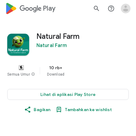
google_logo Play
search
help_outline
Natural Farm
Natural Farm
10 rb+
Semua Umur
info
Download
Lihat di aplikasi Play Store
Bagikan
Tambahkan ke wishlist