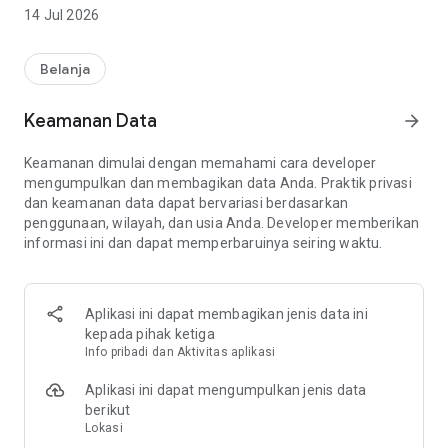
14 Jul 2026
MEREK
Kami menyediakan pilihan produk terbaik dari berbagai
merek internasional dan lokal. Temukan koleksi dari Optimum
Belanja
Nutrition, BSN, Isopure, Nutriwell, Nuvita, Childlife, Manuka
Health, Bio-Oil, dan masih banyak lagi.
Keamanan Data
arrow_forward
VITAMIN & SUPLEMEN
Keamanan dimulai dengan memahami cara developer
Aplikasi Natural Farm adalah tempat yang tepat untuk
mengumpulkan dan membagikan data Anda. Praktik privasi
menemukan vitamin & suplemen terbaru. Tersedia beragam
dan keamanan data dapat bervariasi berdasarkan
pilihan seperti multivitamin, vitamin C & D, omega-3, probiotik,
penggunaan, wilayah, dan usia Anda. Developer memberikan
kolagen, hingga madu MGO. Penuhi kebutuhan harian, jaga
informasi ini dan dapat memperbaruinya seiring waktu.
imun, kesehatan kulit, pencernaan, dan tingkatkan energi
Anda, semuanya ada di aplikasi Natural Farm!
NUTRISI OLAHRAGA
Aplikasi ini dapat membagikan jenis data ini
Penuhi kebutuhan latihan Anda dengan beragam suplemen
kepada pihak ketiga
gym, seperti whey protein, mass gainer, BCAA, creatine, pre-
Info pribadi dan Aktivitas aplikasi
workout, hingga produk recovery. Temukan pilihan favorit
seperti whey tinggi protein untuk pemeliharaan otot, mass
Aplikasi ini dapat mengumpulkan jenis data
gainer untuk bulking, dan suplemen performa lainnya, siap
berikut
mendukung kemajuan latihan Anda.
Lokasi