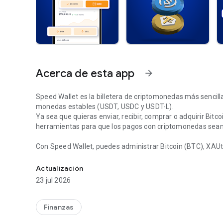
Acerca de esta app
arrow_forward
Speed ​​Wallet es la billetera de criptomonedas más sencilla
monedas estables (USDT, USDC y USDT-L).
Ya sea que quieras enviar, recibir, comprar o adquirir Bitcoi
herramientas para que los pagos con criptomonedas sean 
Con Speed ​​Wallet, puedes administrar Bitcoin (BTC), XA
Compra, envía y recibe Bitcoin, USDT, USDC, XAUT y cript
USDT-L, todo en una sola aplicación. Compra Bitcoin al in
experiencia criptográfica fluida.
Actualización
23 jul 2026
Características principales de Speed ​​Wallet
•
Envía y recibe BTC
: realiza pagos con Bitcoin fácilmente.
•
Compra Bitcoin al instante
: usa tu tarjeta y completa co
Finanzas
•
Pagos con BTC en Lightning Network
: experimenta tran