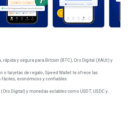
, rápida y segura para Bitcoin (BTC), Oro Digital (XAUt) y
n o tarjetas de regalo, Speed ​​Wallet te ofrece las
fáciles, económicos y confiables.
Ut (Oro Digital) y monedas estables como USDT, USDC y
omonedas al instante
stante, cámbialo a monedas estables y disfruta de una
mpras en sencillos pasos.
sacciones con BTC instantáneas y económicas. •