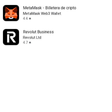
MetaMask - Billetera de cripto
MetaMask Web3 Wallet
4.4
star
Revolut Business
Revolut Ltd
4.7
star