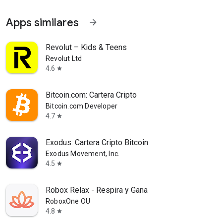
Apps similares
arrow_forward
Revolut – Kids & Teens
Revolut Ltd
4.6
star
Bitcoin.com: Cartera Cripto
Bitcoin.com Developer
4.7
star
Exodus: Cartera Cripto Bitcoin
Exodus Movement, Inc.
4.5
star
Robox Relax - Respira y Gana
RoboxOne OU
4.8
star