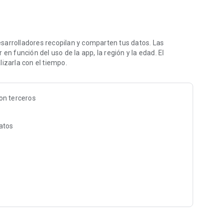
a Bitcoin de forma segura.
t y stablecoins como USDT, USDC y USDT-L juntos.
sarrolladores recopilan y comparten tus datos. Las
esde tu app.
en función del uso de la app, la región y la edad. El
s de Lightning Network con la eficiencia de los pagos con
izarla con el tiempo.
a transacciones con Bitcoin y stablecoins.
n cada gasto en BTC.
on terceros
o con Bitcoin, BTC o USDT.
es y gana recompensas en Bitcoin.
datos
TC o enviar Bitcoin al instante.
letera.
 de Speed ​​Wallet.
e custodia avanzada.
ontratar servicios.
para transacciones más rápidas.