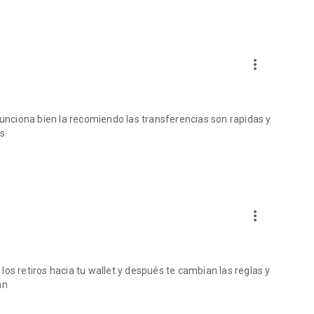
de tus pagos con Bitcoin (BTC), Oro Digital (XAUt) y
more_vert
funciona bien la recomiendo las transferencias son rapidas y
es
more_vert
os retiros hacia tu wallet y después te cambian las reglas y
an