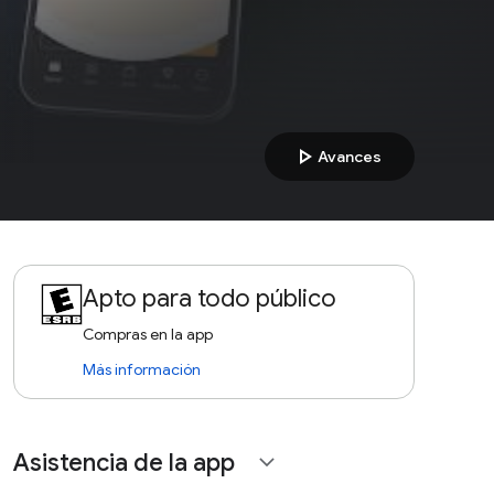
play_arrow
Avances
Apto para todo público
Compras en la app
Más información
Asistencia de la app
expand_more