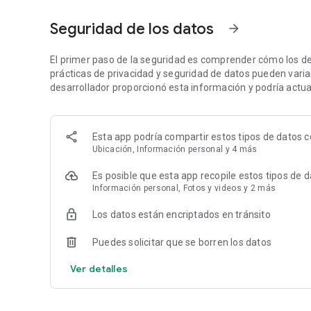
Transacciones seguras con BTC
: Almacena, envía y compr
•
Compatibilidad con múltiples divisas
: Gestiona BTC, XAU
Seguridad de los datos
arrow_forward
¿Por qué elegir Speed ​​Wallet para BTC y stablecoins?
•
El primer paso de la seguridad es comprender cómo los de
Compra Bitcoin fácilmente
: Compra BTC directamente d
•
prácticas de privacidad y seguridad de datos pueden variar 
Innovación USDT-L
: Transacciona con stablecoins a travé
BTC.
desarrollador proporcionó esta información y podría actual
•
Comisiones bajas
: Comisiones transparentes y justas par
•
Recompensas en BTC
: Gana recompensas en Bitcoin co
Esta app podría compartir estos tipos de datos c
Compra con BTC, oro digital y stablecoins
Ubicación, Información personal y 4 más
Speed ​​Bitcoin Wallet te permite comprar en todo el mund
Compra tarjetas de regalo de las mejores marcas mundial
Es posible que esta app recopile estos tipos de 
Información personal, Fotos y videos y 2 más
También puedes comprar USDT, USDC, intercambiar entre B
Los datos están encriptados en tránsito
Ventajas clave
•
Compra Bitcoin (BTC)
: Compra directamente desde la bil
Puedes solicitar que se borren los datos
•
Intercambia BTC ↔ USDT
: Intercambia fácilmente dentro
•
Billetera Bitcoin segura
Ver detalles
: Almacena BTC con protección d
•
Canjea recompensas de Bitcoin
: Gana BTC al comprar o c
•
Paga con BTC
: Elige entre la red en cadena o Lightning 