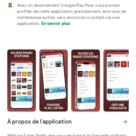
Avec un abonnement Google Play Pass, vous pouvez
profiter de cette application gratuitement, ainsi que de
nombreuses autres, sans annonces ni achats via une
application.
En savoir plus
À propos de l'application
arrow_forward
With myTuner Radio app you can tune in to live radio stations