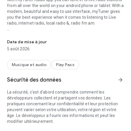
from all over the world on your android phone or tablet. With a
modern, beautiful and easy to use interface, myTuner gives
you the best experience when it comes to listening to Live
radio, internet radio, local radio &, radio fm am.
Live AM / FM Radio Stations: Online Radio and Live FM Radio Stat
📻 FEATURES
- listen to more than 50,000 Live radio stations from more
Date de mise à jour
than 200 countries and territories;
5 août 2026
- follow your favorite shows and more than 1 million
podcasts;
- choose amongst sports, news, music, comedy and more;
Musique et audio
Play Pass
- keep listening to free local radio stations while using other
apps;
Sécurité des données
arrow_forward
- tune in to find out what song is currently playing on the radio
(depending on the station);
La sécurité, c'est d'abord comprendre comment les
- listen to fm radio Stations even if you are abroad;
développeurs collectent et partagent vos données. Les
- search by country, city, genre or use the search tool to easily
pratiques concernant leur confidentialité et leur protection
find a station or podcast;
peuvent varier selon votre utilisation, votre région et votre
- add a station or podcast to your favorites list;
âge. Le développeur a fourni ces informations et peut les
- set an alarm to wake up with the station you love;
modifier ultérieurement.
- set a sleep timer to turn the app off automatically;
- listen through the smartphone's loudspeakers or via