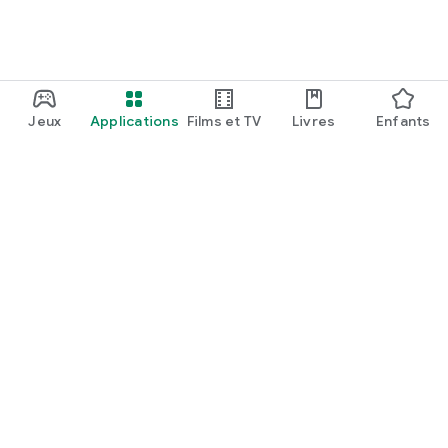
Jeux
Applications
Films et TV
Livres
Enfants
Google Play
Play Pass
Points Play
Cartes
En profiter
Modalités de remboursement