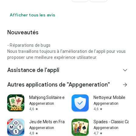
tune in radio stations. Some FM radio stations may not
work/fail to play because their stream is temporarily offline.
Afficher tous les avis
More info @:
www.mytuner-radio.com
Nouveautés
www.facebook.com/mytunerradioapp
www.twitter.com/mytunerradio
- Réparations de bugs
Nous travaillons toujours à l'amélioration de l'appli pour vous
proposer une meilleure expérience utilisateur.
Assistance de l'appli
expand_more
Autres applications de "Appgeneration"
arrow_forward
Mahjong Solitaire en Français
Nettoyeur Mobile
Appgeneration
Appgeneration
4,6
4,6
star
star
Jeu de Mots en Français
Spades - Classic Card
Appgeneration
Appgeneration
4,8
4,7
star
star