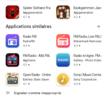
Spider Solitaire Français
Backgammon Jacquet 
Appgeneration
Appgeneration
4,7
4,2
star
star
Applications similaires
arrow_forward
Radio FM
FM Radio, Live FM, Live
RadioFM
Watermark Remover & S
4,4
4,4
star
star
FM Radio : AM, FM, Radio Tuner
Radio en ligne. FM-AM
AppOwns
Gallery - Photo Video Ap
4,5
4,4
star
star
Open Radio - Online FM Radio
Sony | Music Center
Battery Stats Saver
Sony Corporation
4,1
4,4
star
star
flag
Signaler comme inapproprié