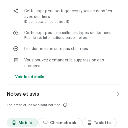
Bluetooth or Chromecast;
- share with friends via Social Media, SMS or Email.
Cette appli peut partager ces types de données
- Mytuner App lets you Tune In to all Live Radio Stations, even
avec des tiers
if they are AM or FM or Com, Free radio stations. It is like a
ID de l'appareil ou autres ID
Radio Garden of free radio stations
Cette appli peut recueillir ces types de données
🇺🇸
20.000 US radio stations:
Position et Informations personnelles
101 Smooth Jazz
Les données ne sont pas chiffrées
Back to the 80's Radio
FOX News Radio
Vous pouvez demander la suppression des
Amercica's Country
données
KBUE Que Buena
The Big 80s Station
Voir les détails
America's Greatest 70s Hits
Soft Rock Radio
Mega 97.9
Notes et avis
arrow_forward
Chilltrax
HD Radio - Classic Rock
Les notes et les avis sont vérifiés
info_outline
60's, 70's, 80's
NPR: Natonal Public Radio
100 Hip Hop and RNB FM
Mobile
Chromebook
Tablette
phone_android
laptop
tablet_android
Smooth Jazz