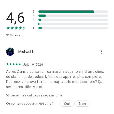
Oldies America
Alex Jones
1000 Hits Love
4,6
5
Hot 97
4
3
MSNBC
2
2 Love Radio
1
Cool Oldies
310K
avis
Soul Radio Classic
Smooth Jazz 247
Today' Hits Radio
more_vert
Absolute Chillout
Michael L.
NBC News Now
WBLS 107.5 FM
July 19, 2026
Radio Rock On
Après 2 ans d'utilisation, ça marche super bien. Grand choix
Radio Love Live
de station et de podcast, l'une des appli les plus complètes.
and many more FM radio stations.
Pourriez-vous svp faire une maj avec le mode sombre? Ça
serait très utile. Merci.
🎧 LISTEN EVERYWHERE
You can listen to your favorite radio fm am stations on
53
personnes ont trouvé cet avis utile
mobile, web, desktop, smart TVs (Samsung, LG, Android TV,
Apple TV, Fire TV, Roku and other set-top boxes), connected
Oui
Non
Ce contenu vous a-t-il été utile ?
cars (Android Auto, Apple CarPlay, InControl Apps - Jaguar &
Land Rover, Bosch mySpin...), wearables (Wear OS), Alexa,