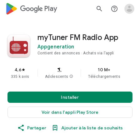
google_logo Play
search
help_outline
myTuner FM Radio App
Appgeneration
Contient des annonces
Achats via l'appli
4,6
10 M+
star
335 k avis
Adolescents
info
Téléchargements
Installer
Voir dans l'appli Play Store
Partager
Ajouter à la liste de souhaits