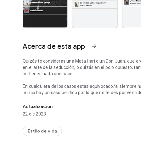
Acerca de esta app
arrow_forward
Quizás te consideras una Mata Hari o un Don Juan, que er
en el arte de la seducción, o quizás en el polo opuesto, t
no tienes nada que hacer.
En cualquiera de los casos estas equivocado/a, siempre ha
nunca hay un caso perdido por lo que no te des por venci
Conoce los mecanismos en el arte de la seducción y la rel
Y si difícil es conseguir ser un conquistador/a, no menos di
Actualización
satisfactoria en el tiempo.
22 dic 2023
En la primera parte de esta app pretendemos ayudaros a c
seducción, las nuevas formas de flirteo y la influencia de
Estilo de vida
saber si sois unos conquistadores/as natos/a y cómo anda