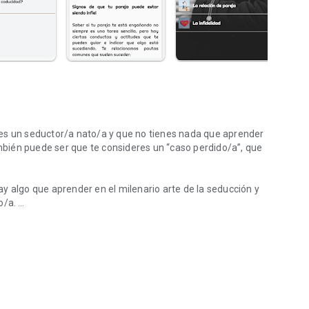
es un seductor/a nato/a y que no tienes nada que aprender
ambién puede ser que te consideres un “caso perdido/a”, que
y algo que aprender en el milenario arte de la seducción y
do/a.
ación de pareja
fícil es acertar y conseguir una relación de pareja plena y
onocer cuáles son los mecanismos en el arte de la
 las redes sociales. También os proponemos varios test para
s de inteligencia pasional.