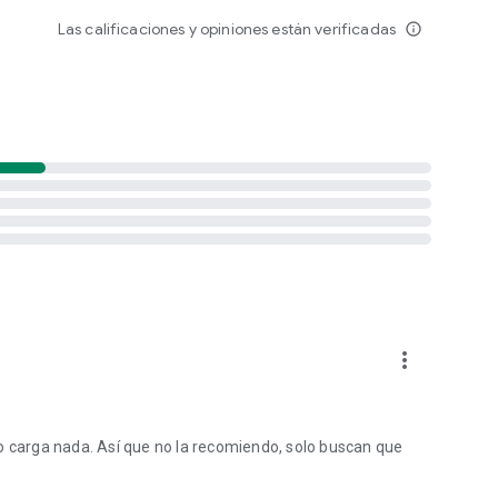
Las calificaciones y opiniones están verificadas
info_outline
more_vert
o carga nada. Así que no la recomiendo, solo buscan que