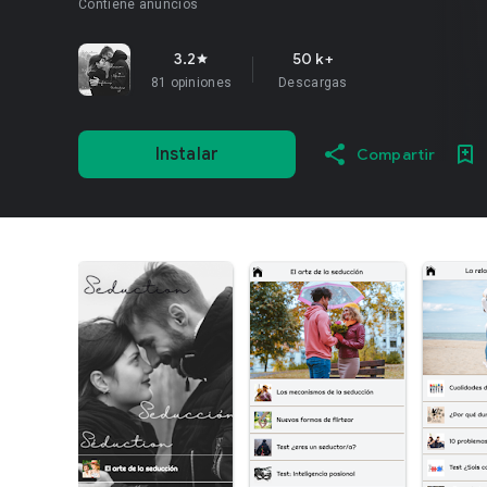
Contiene anuncios
3.2
50 k+
star
81 opiniones
Descargas
Instalar
Compartir