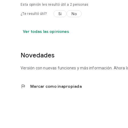
Esta opinión les resultó útil a
2
personas
Sí
No
¿Te resultó útil?
Ver todas las opiniones
Novedades
Versión con nuevas funciones y más información. Ahora lo
flag
Marcar como inapropiada