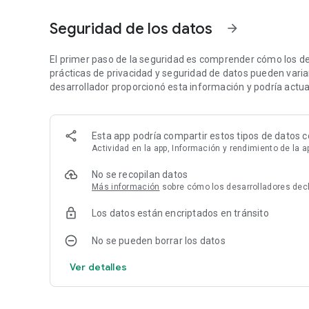
Por último, abordamos el problema de la timidez, el gran 
Seguridad de los datos
arrow_forward
En la segunda parte de la app analizamos la relación de p
que esta perdure en el tiempo con plenitud.
El primer paso de la seguridad es comprender cómo los de
prácticas de privacidad y seguridad de datos pueden variar 
También os proponemos una serie de test que os ayudará
desarrollador proporcionó esta información y podría actual
-Saber si sois compatibles como pareja.
-Conocer si tiene fecha de caducidad vuestra relación segú
Esta app podría compartir estos tipos de datos c
Actividad en la app, Información y rendimiento de la ap
Por último, abordamos el problema de la infidelidad, una 
No se recopilan datos
Muchas gracias por descargar El arte de la seducción.
Más información
sobre cómo los desarrolladores decl
Si te gustó la app, te agradeceríamos que la califiques co
Los datos están encriptados en tránsito
dejases un comentario con lo que más te haya gustado, o
mandarnos un mail con tus sugerencias, dudas o conside
No se pueden borrar los datos
Ver detalles