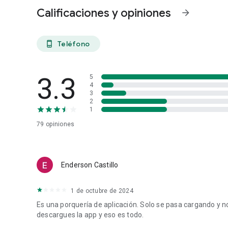
Calificaciones y opiniones
arrow_forward
Teléfono
phone_android
3.3
5
4
3
2
1
79
opiniones
Enderson Castillo
1 de octubre de 2024
Es una porquería de aplicación. Solo se pasa cargando y n
descargues la app y eso es todo.