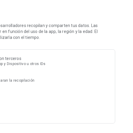
enemigo en el arte de la seducción.
areja, las cualidades que deben imperar en una relación para
sarrolladores recopilan y comparten tus datos. Las
en función del uso de la app, la región y la edad. El
n a:
izarla con el tiempo.
n el tipo de pareja que forméis.
on terceros
p y Dispositivo u otros IDs
de las causas más comunes de ruptura en las parejas.
aran la recopilación
n 5 estrellas, e igualmente nos sería de mucha utilidad que
 lo que te gustaría que mejoremos. También puedes
res a juesloy2@gmail.com