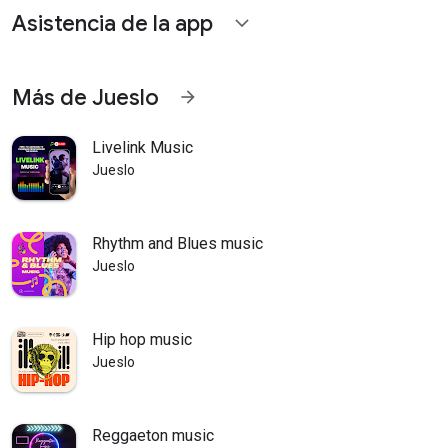
Asistencia de la app
expand_more
Más de Jueslo
arrow_forward
Livelink Music
Jueslo
Rhythm and Blues music
Jueslo
Hip hop music
Jueslo
Reggaeton music