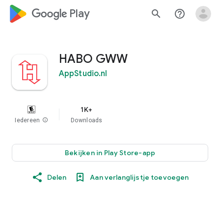
google_logo Play
search
help_outline
HABO GWW
AppStudio.nl
1K+
Iedereen
info
Downloads
Bekijken in Play Store-app
Delen
Aan verlanglijstje toevoegen