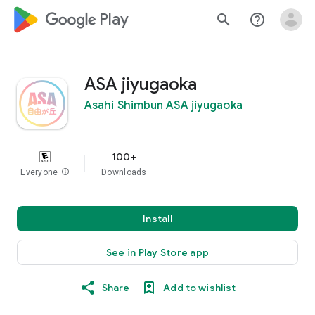
google_logo Play
search
help_outline
ASA jiyugaoka
Asahi Shimbun ASA jiyugaoka
100+
Everyone
info
Downloads
Install
See in Play Store app
Share
Add to wishlist