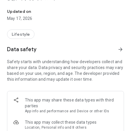
いつも、そばに。いつでも、そばに。 新聞販売店の在り方を探るお
「ASA jiyugaoka」は地域密着の新聞販売店です。
Updated on
新聞販売店は新聞配達をするだけだと思っていませんか！？
May 17, 2026
──────────────
地域のすべての皆様のアプリ
Lifestyle
──────────────
このアプリでは、新聞購読者でない方も便利にご利用いただけ
Data safety
arrow_forward
るサービスを提供します。最新情報はアプリで簡単チェック！
・ご購読者限定価格で厳選商品のご購入
Safety starts with understanding how developers collect and
・雑誌や書籍等の出版物のご購入、無料配送
share your data. Data privacy and security practices may vary
・自由が丘を中心とした地域情報の掲載
based on your use, region, and age. The developer provided
this information and may update it over time.
──────────────
特集：企業・学生とコラボ！
──────────────
様々な企業が行う取り組みと提携し、新聞販売店として築いて
This app may share these data types with third
きたノウハウと近隣エリアを知り尽くすからこそ可能な配送ル
parties
ートを生かし、企業の取り組みをバックアップしています。
App info and performance and Device or other IDs
また、産業能率大学の取り組みを中心に地域のイベント等で活
動する学生を応援するべく、自社でチラシの制作・折込み、
This app may collect these data types
WEBサイトやSNSを活用した宣伝活動の場を提供することで学
Location, Personal info and 8 others