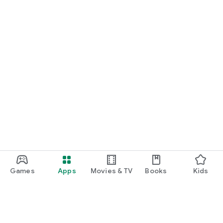
しいプレゼントへご応募いただけます！（登録無料・年会費な
し）
─────────────
知る：連載コラム読み放題！
─────────────
教育や受験、くらしに役だつ読みものいろいろ。
朝日新聞社が寄稿する記事も多く掲載！
Games
Apps
Movies & TV
Books
Kids