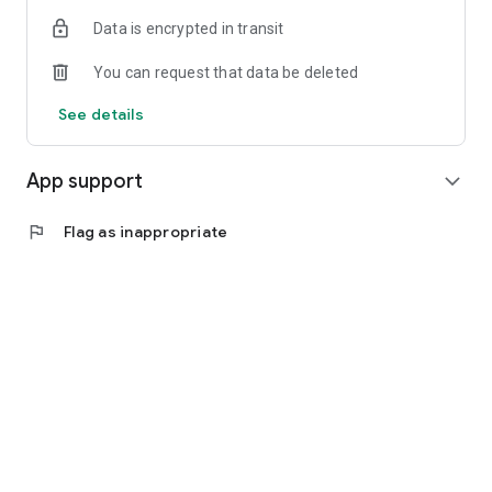
生をバックアップしています！
Data is encrypted in transit
・トイ・リユースプロジェクト（with 自由が丘おもちゃのマ
ミー）
You can request that data be deleted
・自由が丘ペット特集（with 産能大学生有志）
・はちみつレシピコンテスト（with 辻口博啓氏・産能大学学
See details
生有志）終了
・古本鑑定（with 西村文生堂）準備中
App support
expand_more
────────────────────
楽しむ：プレゼントや気軽にできる頭の体操
────────────────────
flag
Flag as inappropriate
・どなたでも応募できるプレゼント企画
・今月のパズル（毎月更新）
・今月の英語学習（毎月更新）＜和訳付き新聞「朝日ウイーク
リー」から英語の問題を掲載＞
・今月のレシピ（毎月更新）
───────────
得する：ASA得マガジン
───────────
本アプリは会員登録なしで使用できます！
「ASA得マガジン」とは、ASAjiyugaokaが運営するメルマガ
サービスです。ASA得マガジンに登録すると、美術券などの嬉