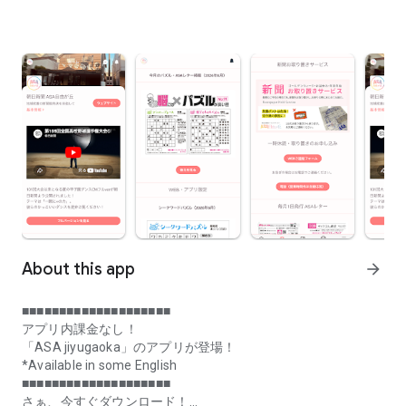
About this app
arrow_forward
■■■■■■■■■■■■■■■■■■■■
アプリ内課金なし！
「ASA jiyugaoka」のアプリが登場！
*Available in some English
■■■■■■■■■■■■■■■■■■■■
さぁ、今すぐダウンロード！