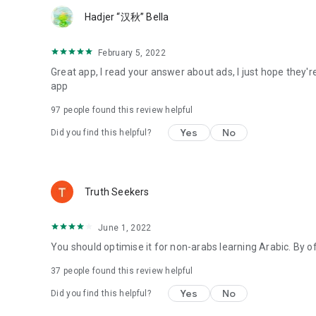
Hadjer “汉秋” Bella
ية الإنجليزية بأشكالها الكبيرة والصغيرة ونطقها بالصوت والصورة.
قاموس صغير يحتوي عدد كبير من الكلمات الإنجليزية مقسمة إلى فئات مثل: الحيوانات – المخلوقات المائية - الطيور- الألوان –
ف – ضمائر الفاعل وكلمات أخرى متنوعة لزيادة الحصيلة اللغوية
February 5, 2022
للطفل.
Great app, I read your answer about ads, I just hope they're
app
- كما يحتوي ألعاب توصيل الكلمات بمعكوساتها / مضاداتها.
97
people found this review helpful
ت الإنجليزية البسيطة المفيدة في المحادثة بالإنجليزية وترجمتها.
Yes
No
Did you find this helpful?
رنت والتطبيق ممتع وجميل لتعليم الأطفال القراءة وتعليم الكتابة
الأول الابتدائي والصف الثاني الابتدائي والصف الثالث الابتدائي
بطريقة بسيطة في التعلم.
 من أفضل محاولاتك لاستثمار تعلق الطفل بالهاتف، فتطبيق تعليم
Truth Seekers
 والقرآن الكريم واللغة الإنجليزية من بين العديد من الخيارات في
عربي ودورات وكورسات اليوتيوب والمواقع المجانية عبر الإنترنت.
June 1, 2022
You should optimise it for non-arabs learning Arabic. By of
37
people found this review helpful
Yes
No
Did you find this helpful?