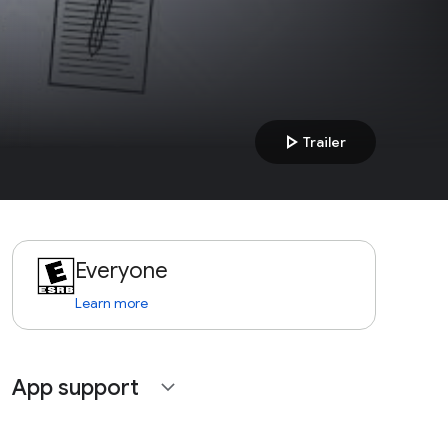
play_arrow
Trailer
Everyone
Learn more
App support
expand_more