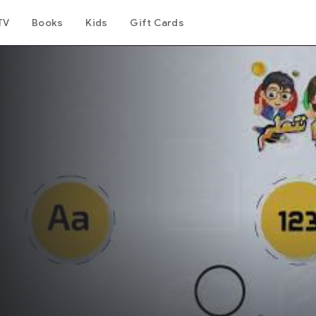
TV
Books
Kids
Gift Cards