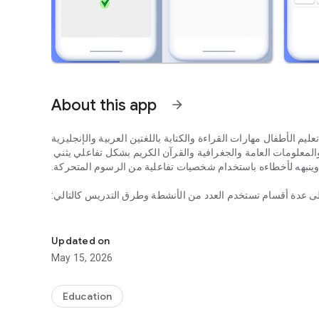
About this app
arrow_forward
ليم الأطفال مهارات القراءة والكتابة باللغتين العربية والإنجليزية
المعلومات العامة والجغرافية والقرآن الكريم بشكل تفاعلي يثني
ينبهه لأخطاءه باستخدام شخصيات تفاعلية من الرسوم المتحركة.
لى عدة أقسام تستخدم العدد من الأنشطة وطرق التدريس كالتالي:
م والمرح بطريقة تفاعلية وممتعة، وبشكل يحفز الطفل على التعلم
*- القسم الأول: اللغة العربية
مكن الطفل من حفظ الحروف والتعرف على أمثلة لكلمات تبدأ بها.
Updated on
May 15, 2026
م الحروف العربية على السطر باستخدام سبورة تفاعلية وممحاة.
حيح من خيارات متعددة، كما تُعرَض له صورة لشيء يبدأ بالحرف
Education
الذي يكون عليه اختياره من متعدد.