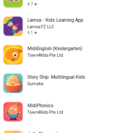
4.7
star
Lamsa - Kids Learning App
Lamsa FZ LLC
4.1
star
MidiEnglish (Kindergarten)
Town4Kids Pte Ltd
Story Ship: Multilingual Kids
Gumeka
MidiPhonics
Town4Kids Pte Ltd