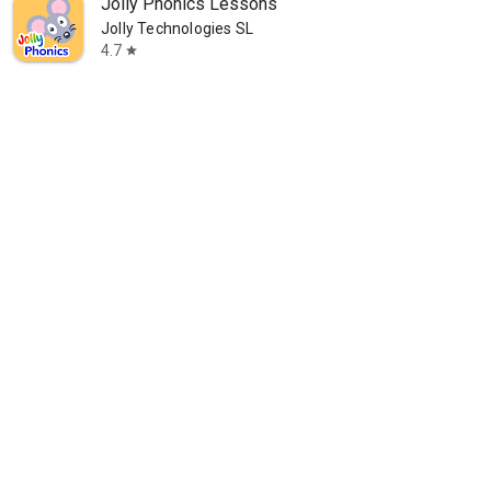
Jolly Phonics Lessons
Jolly Technologies SL
4.7
star