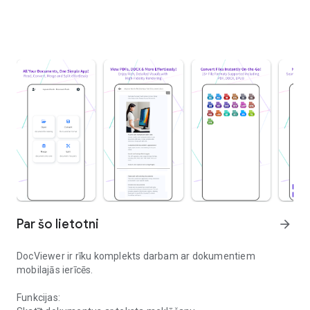
Par šo lietotni
arrow_forward
DocViewer ir rīku komplekts darbam ar dokumentiem
mobilajās ierīcēs.
Funkcijas: