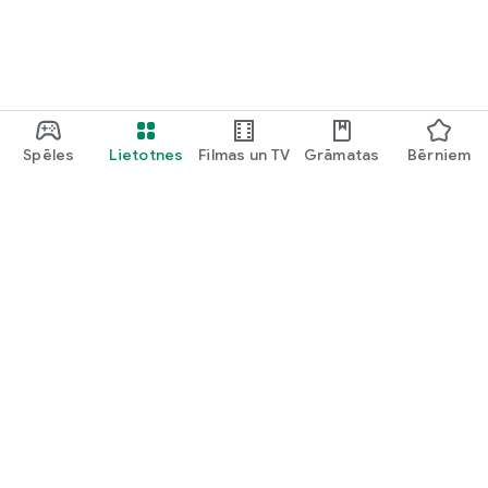
Spēles
Lietotnes
Filmas un TV
Grāmatas
Bērniem
Google Play
Play Pass
Play punkti
Dāvanu kartes
Izmantot