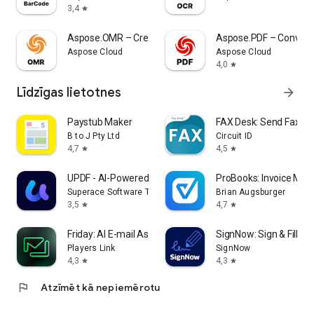
3,4
star
Aspose.OMR – Create PDF sheets
Aspose.PDF – Converte
Aspose Cloud
Aspose Cloud
4,0
star
Līdzīgas lietotnes
arrow_forward
Paystub Maker
FAX Desk: Send Fax f
B to J Pty Ltd
Circuit ID
4,7
4,5
star
star
UPDF - AI-Powered PDF Editor
ProBooks: Invoice Mak
Superace Software Technology Co., Ltd.
Brian Augsburger
3,5
4,7
star
star
Friday: AI E-mail Assistant
SignNow: Sign & Fill P
Players Link
SignNow
4,3
4,3
star
star
flag
Atzīmēt kā nepiemērotu