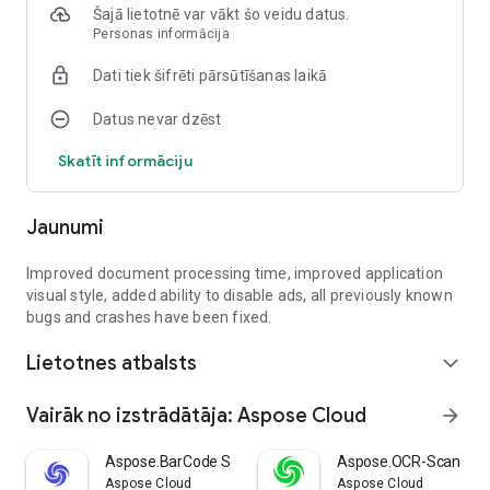
Šajā lietotnē var vākt šo veidu datus.
Atsevišķu lappušu vai lappušu diapazonu izvilkšanai
Personas informācija
DocViewer ir vienkāršs un jaudīgs rīku komplekts, ko
Dati tiek šifrēti pārsūtīšanas laikā
izstrādājis Aspose mobilajam dokumentu darbam jebkur.
Datus nevar dzēst
Skatīt informāciju
Jaunumi
Improved document processing time, improved application
visual style, added ability to disable ads, all previously known
bugs and crashes have been fixed.
Lietotnes atbalsts
expand_more
Vairāk no izstrādātāja: Aspose Cloud
arrow_forward
Aspose.BarCode Scan & Create
Aspose.OCR-Scan Imag
Aspose Cloud
Aspose Cloud