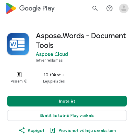
google_logo Play
search
help_outline
Aspose.Words - Document
Tools
Aspose Cloud
Ietver reklāmas
10 tūkst.+
Visiem
info
Lejupielādes
Instalēt
Skatīt lietotnē Play veikals
Kopīgot
Pievienot vēlmju sarakstam