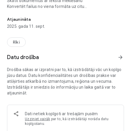
Skatīt dokumentus ar teksta meklēšanu
Konvertēt failus no viena formāta uz citu
Konvertējiet, lasiet, sadaliet un apvienojiet savus dokumentus bez
Apvienot vairākus dokumentus vienā failā
Sadalīt dokumentus daļās
Atjaunināta
Strādāt bezsaistē
2025. gada 11. sept.
Atbalsta vairāk nekā 20 formātus, ieskaitot populāros:
Biroja dokumenti: PDF, DOCX, DOC, RTF, ODT, XPS
Rīki
E-grāmatas: EPUB, MOBI, AZW3
Tīmekļa dokumenti: HTML, Markdown, CHM
Datu drošība
arrow_forward
Priekšrocības:
Drošība sākas ar izpratni par to, kā izstrādātāji vāc un kopīgo
Augstas ātruma failu apstrāde
jūsu datus. Datu konfidencialitātes un drošības prakse var
Precīza formatējuma un fontu attēlošana
atšķirties atkarībā no izmantojuma, reģiona un vecuma.
Datu kešatmiņa ātrai atkārtotai piekļuvei
Izstrādātājs ir sniedzis šo informāciju un laika gaitā var to
Vienkārša un intuitīva lietotāja saskarne
atjaunināt.
Mūsu lietotne ir ideāla:
Darbam ar biznesa dokumentiem ceļošanas laikā
E-grāmatu lasīšanai ceļā uz darbu
Dati netiek kopīgoti ar trešajām pusēm
Ātrai un precīzai failu konvertēšanai starp formātiem
Uzziniet vairāk
par to, kā izstrādātāji norāda datu
Atskaišu un prezentāciju apvienošanai
kopīgošanu.
Lielu dokumentu sadalīšanai