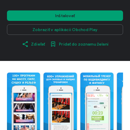
Inštalovať
Zobraziť v aplikácii Obchod Play
Zdieľať
Pridať do zoznamu želaní