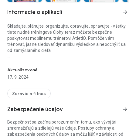
Informácie o aplikácii
arrow_forward
Skladajte, plánujte, organizujte, opravujte, opravujte - všetky
tieto nudné tréningové úlohy teraz môžete bezpečne
poskytovať mobilnému trénerovi AtletIQ. Pomôže vám
trénovať, jasne sledovať dynamiku výsledkov a neodchýliť sa
od zamýšľaného cieľa.
Najlepšie vzdelávacie programy pre fitness a bodybuilding doma iv
Aké príležitosti teda ponúka športovec aplikácia AtletIQ?
600 cvičení s technikou a videom a fotografiami, návrhy
režimov cvičenia a „exkluzívne“ rady od našich odborníkov na
Aktualizované
1. „Živé“ ladenie načítania
fitnes.
17. 9. 2024
AtletIQ - vyberie pre vás osobne intenzitu záťaží v závislosti
od úrovne tréningu. Na základe výsledkov tréningu aplikácia
vypočíta pracovnú váhu pre ďalšie.
3. Pripravené tréningové plány
Zdravie a fitnes
Váš mobilný tréner AtletIQ obsahuje 150 pripravených a
ČÍSLA APP
testovaných tréningových programov pre dievčatá a mužov.
Zabezpečenie údajov
arrow_forward
★ 100+ programov pre domácnosť a sálu.
Zbierka obsahuje klasické silové komplexy pre akýkoľvek účel,
★ Mobilný tréner a denník cvičení.
ako aj kruhový tréning podľa protokolu Tabata.
Bezpečnosť sa začína porozumením tomu, ako vývojári
★ Rýchla výmena cviku.
zhromažďujú a zdieľajú vaše údaje. Postupy ochrany a
★ Automatický výber pracovných váh.
Použitím programu push-up alebo pull-up môžete rýchlo
zabezpečenia osobných údajov sa môžu líšiť v závislosti od
★ Vytvorte si vlastné programy.
zvýšiť výkonnosť pri konkrétnom cvičení.