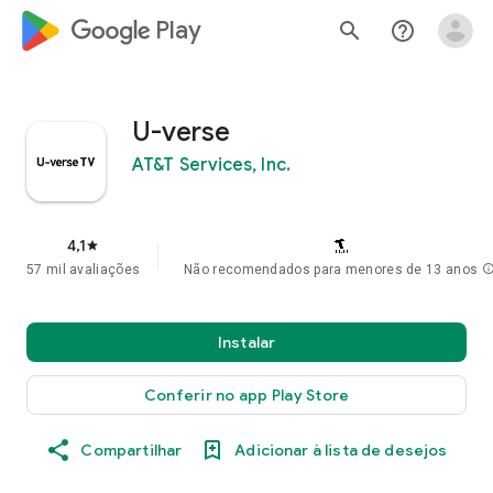
google_logo Play
search
help_outline
U-verse
AT&T Services, Inc.
4,1
star
57 mil avaliações
Não recomendados para menores de 13 anos
inf
Instalar
Conferir no app Play Store
Compartilhar
Adicionar à lista de desejos