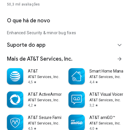
50,3 mil
avaliações
O que há de novo
Enhanced Security & minor bug fixes
Suporte do app
expand_more
Mais de AT&T Services, Inc.
arrow_forward
AT&T
Smart Home Manager
AT&T Services, Inc.
AT&T Services, Inc.
4,5
4,4
star
star
AT&T ActiveArmor®
AT&T Visual Voicemail
AT&T Services, Inc.
AT&T Services, Inc.
4,2
3,2
star
star
AT&T Secure Family® parent app
AT&T amiGO™
AT&T Services, Inc.
AT&T Services, Inc.
4,5
4,0
star
star