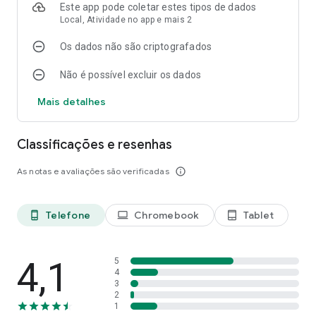
superior e Wi-Fi ou conexão de dados. O conteúdo pode variar
Este app pode coletar estes tipos de dados
de acordo com o plano de TV e o local de visualização.
Local, Atividade no app e mais 2
Podem ser aplicadas taxas de dados.
Os dados não são criptografados
***Requer serviço de Internet U-verse e dispositivo
Não é possível excluir os dados
qualificado.
Mais detalhes
Classificações e resenhas
As notas e avaliações são verificadas
info_outline
Telefone
Chromebook
Tablet
phone_android
laptop
tablet_android
4,1
5
4
3
2
1