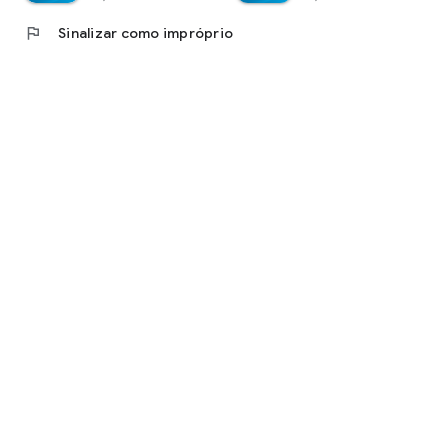
flag
Sinalizar como impróprio