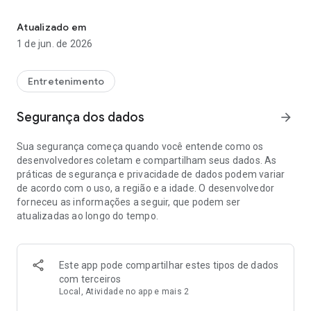
O aplicativo U-verse TV permite que você assista canais nacionai
A página inicial fornece acesso rápido a:
• Programação ativada agora, tendências, carrosséis
Atualizado em
baseados em gênero e seus canais favoritos
1 de jun. de 2026
• Continue assistindo títulos sob demanda
TV ao vivo:
Entretenimento
• Visualização guia com filtros rápidos
• Filtre canais para assistir no seu dispositivo móvel
Segurança dos dados
arrow_forward
• Veja todos os seus canais para permitir uma gravação
rápida
Sua segurança começa quando você entende como os
desenvolvedores coletam e compartilham seus dados. As
Sob demanda:
práticas de segurança e privacidade de dados podem variar
• Novos lançamentos populares e última chance
de acordo com o uso, a região e a idade. O desenvolvedor
• Gêneros populares
forneceu as informações a seguir, que podem ser
• Canais premium
atualizadas ao longo do tempo.
Gravações:
• Veja o que está no seu DVR para ver na sua TV
• Exclua ou atualize gravações facilmente
Este app pode compartilhar estes tipos de dados
• Veja quanto espaço está disponível no seu DVR
com terceiros
Local, Atividade no app e mais 2
Requer dispositivo qualificado, plano de TV U-family ou