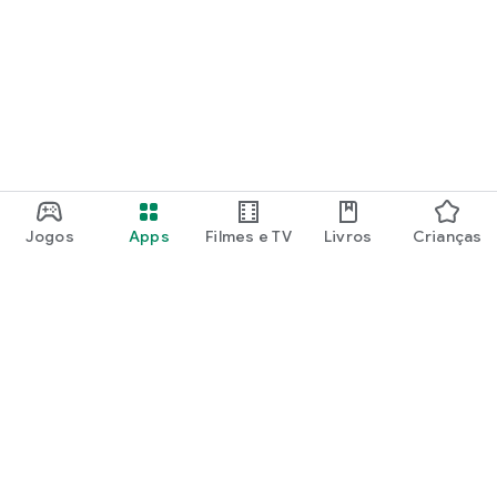
Jogos
Apps
Filmes e TV
Livros
Crianças
Google Play
Play Pass
Play Points