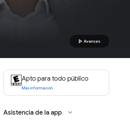
play_arrow
Avances
Apto para todo público
Más información
Asistencia de la app
expand_more