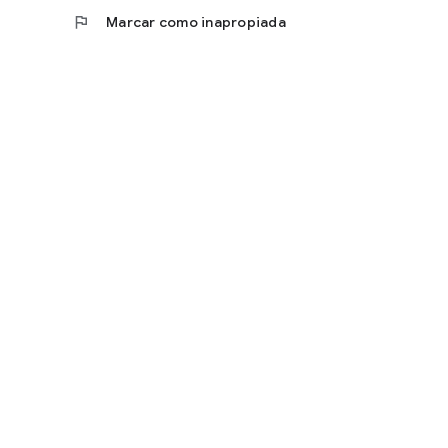
flag
Marcar como inapropiada