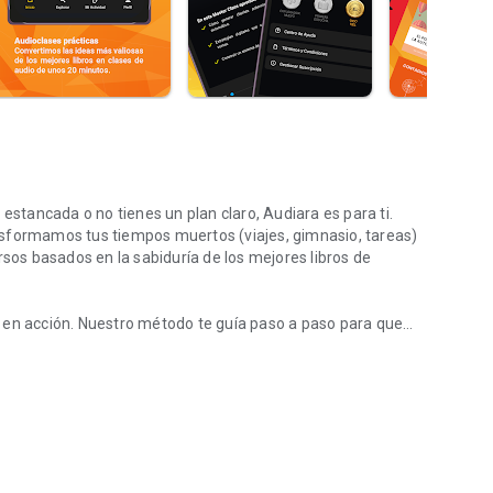
 estancada o no tienes un plan claro, Audiara es para ti.
nsformamos tus tiempos muertos (viajes, gimnasio, tareas)
rsos basados en la sabiduría de los mejores libros de
 en acción. Nuestro método te guía paso a paso para que
los mejores libros.
ertimos la sabiduría de los mejores libros de negocios,
20 minutos.
ender, emprender, etc.) y sigue un plan estructurado.
 inmediatamente.
stema de gamificación. Gana insignias, mantén tu racha de