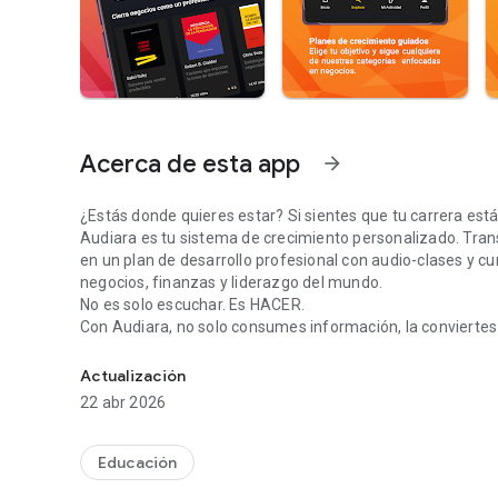
Acerca de esta app
arrow_forward
¿Estás donde quieres estar? Si sientes que tu carrera está
Audiara es tu sistema de crecimiento personalizado. Tra
en un plan de desarrollo profesional con audio-clases y cu
negocios, finanzas y liderazgo del mundo.
No es solo escuchar. Es HACER.
Con Audiara, no solo consumes información, la conviertes
Tu plan de crecimiento diario en audio. Cursos basados en 
obtengas resultados reales.
¿Qué encontrarás en Audiara?
Actualización
🎧 AUDIO-CLASES PRÁCTICAS: No son solo resúmenes. Conv
22 abr 2026
finanzas y liderazgo del mundo en cursos accionables de 
📈 PLANES DE CRECIMIENTO GUIADOS: Elige tu objetivo (asc
Cada clase incluye tareas para que apliques lo aprendido
Educación
🧠 APRENDIZAJE ACTIVO: Mide tu progreso con nuestro si