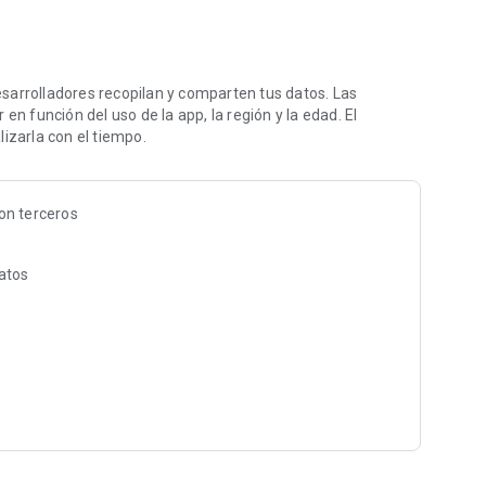
to con resúmenes en PDF y mapas mentales que puedes
 que necesita estructura, el profesional que busca
 "uno más".
sarrolladores recopilan y comparten tus datos. Las
en función del uso de la app, la región y la edad. El
 a todos los planes y audio-clases. Completa tu primer reto
izarla con el tiempo.
ba. Cancela en cualquier momento con un solo clic.
ntrol de tu futuro. Tu plan de crecimiento empieza hoy.
on terceros
datos