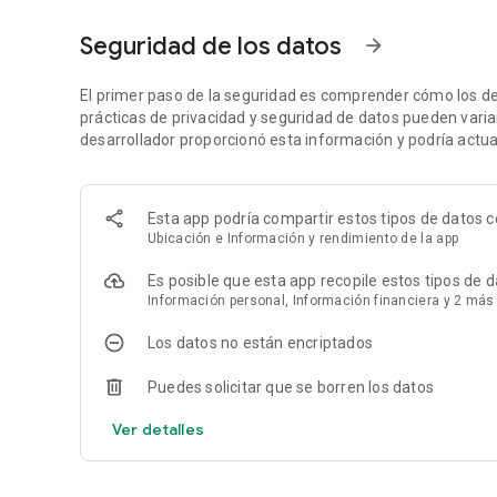
aprendizaje y observa cómo avanzas.
📄 HERRAMIENTAS ADICIONALES: Refuerza tu conocimien
Seguridad de los datos
arrow_forward
descargar y guardar para siempre.
Audiara es para el "Realizador Ambicioso": el emprendedor
ascender y cualquiera con hambre de destacarse y no ser
El primer paso de la seguridad es comprender cómo los de
🚀 Comienza tu transformación hoy mismo:
prácticas de privacidad y seguridad de datos pueden variar 
Descarga la app y activa tu prueba GRATUITA para acceder
desarrollador proporcionó esta información y podría actual
y experimenta un crecimiento real, sin costo.
Se requiere suscripción paga después del período de prue
Deja de sentirte estancado. Descarga Audiara y toma el co
Esta app podría compartir estos tipos de datos c
Ubicación e Información y rendimiento de la app
Es posible que esta app recopile estos tipos de 
Información personal, Información financiera y 2 más
Los datos no están encriptados
Puedes solicitar que se borren los datos
Ver detalles