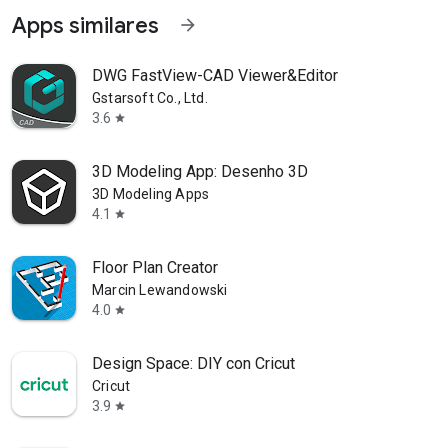
Apps similares
arrow_forward
DWG FastView-CAD Viewer&Editor
Gstarsoft Co., Ltd.
3.6
star
3D Modeling App: Desenho 3D
3D Modeling Apps
4.1
star
Floor Plan Creator
Marcin Lewandowski
4.0
star
Design Space: DIY con Cricut
Cricut
3.9
star