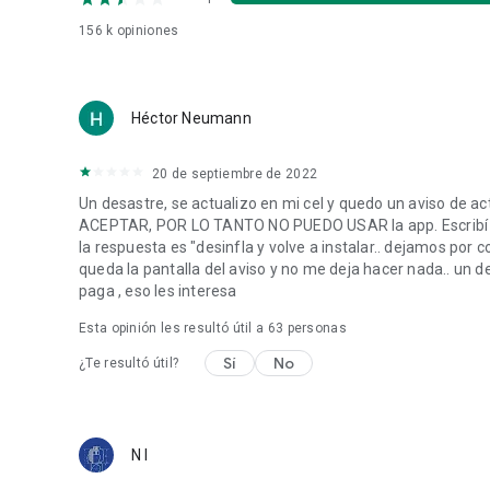
Las suscripciones se cargarán en su tarjeta de crédito a t
156 k
opiniones
Las suscripciones se renuevan automáticamente a menos 
periodo en curso. No podrá cancelar una suscripción duran
Héctor Neumann
*Los productos y los servicios gratuitos están sujetos a l
https://www.autodesk.com/company/terms-of-use/es/ge
20 de septiembre de 2022
Más información:
Un desastre, se actualizo en mi cel y quedo un aviso de 
Sitio web de Autodesk: https://www.autodesk.com/prod
ACEPTAR, POR LO TANTO NO PUEDO USAR la app. Escribí m
Términos de uso: https://www.autodesk.com/company/le
la respuesta es "desinfla y volve a instalar.. dejamos por c
web-services/autodesk-autocad-mobile-terms-of-servic
queda la pantalla del aviso y no me deja hacer nada.. un 
paga , eso les interesa
Esta opinión les resultó útil a
63
personas
Sí
No
¿Te resultó útil?
N I