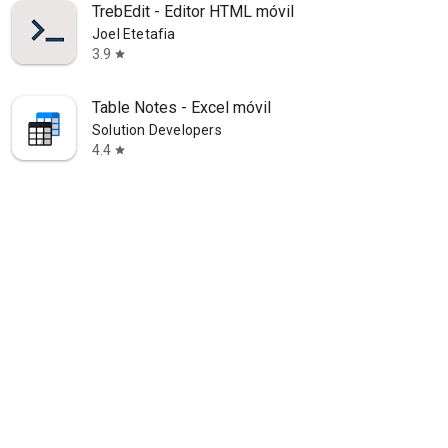
TrebEdit - Editor HTML móvil
Joel Etetafia
3.9
star
Table Notes - Excel móvil
Solution Developers
4.4
star