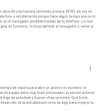
 en obra de una manera cómoda y precisa. PERO: de vez en
l telefono o simplemente porque hace algún tiempo que no lo
eb, en el navegador predeterminado de tu teléfono, y si ese
gina no funciona...te toca cambiar el navegador, y volver a
more_vert
tiempo de espera para abrir un archivo es excesivo, el
ue mi equipo tiene muy buen procesador, la versión anterior
e baja de autodesk y buscar otras opciones. Qué triste,
esarrollo de la actualización sirva de algo para mejorar la