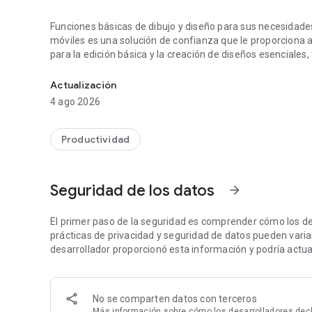
Funciones básicas de dibujo y diseño para sus necesidades
móviles es una solución de confianza que le proporciona
para la edición básica y la creación de diseños esenciales, 
Vea, edite y mida sus dibujos en cualquier momento y luga
Se ofrecen los siguientes planes de suscripción a AutoC
Actualización
• Mensual por 9.99 USD
4 ago 2026
• Anual por 99.99 USD
• Incluida de forma gratuita con las suscripciones a Aut
Productividad
Utilice las conocidas herramientas de dibujo de AutoCAD en
permite utilizar, crear y actualizar archivos DWG™ en todo
Seguridad de los datos
arrow_forward
Versión de prueba de 30 días: disfrute de una versión de
durante 30 días. Una vez finalizada la versión de prueba, 
El primer paso de la seguridad es comprender cómo los de
suscripción de pago.
prácticas de privacidad y seguridad de datos pueden variar 
desarrollador proporcionó esta información y podría actual
Suscriptores actuales de las versiones de escritorio de 
Autodesk Account para acceder a AutoCAD Web en disposi
No se comparten datos con terceros
Ventajas clave:
Más información
sobre cómo los desarrolladores decl