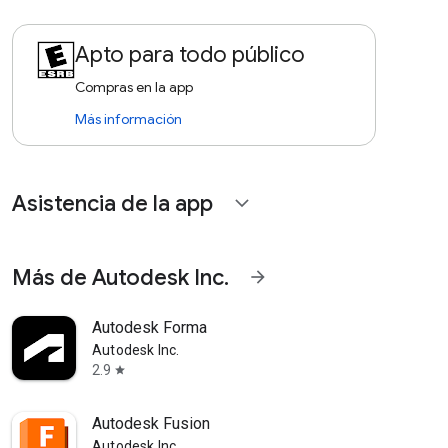
Apto para todo público
Compras en la app
Más información
Asistencia de la app
expand_more
Más de Autodesk Inc.
arrow_forward
Autodesk Forma
Autodesk Inc.
2.9
star
Autodesk Fusion
Autodesk Inc.