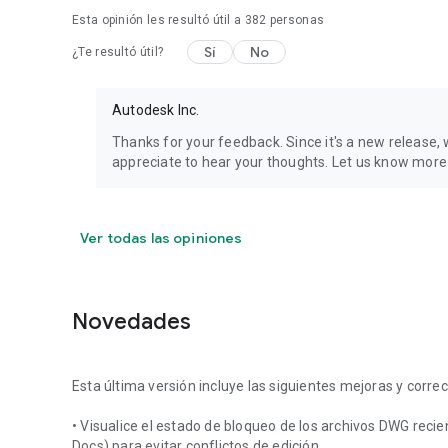
Esta opinión les resultó útil a
382
personas
Sí
No
¿Te resultó útil?
Autodesk Inc.
Thanks for your feedback. Since it's a new releas
appreciate to hear your thoughts. Let us know mo
Ver todas las opiniones
Novedades
Esta última versión incluye las siguientes mejoras y corre
• Visualice el estado de bloqueo de los archivos DWG re
Docs) para evitar conflictos de edición.