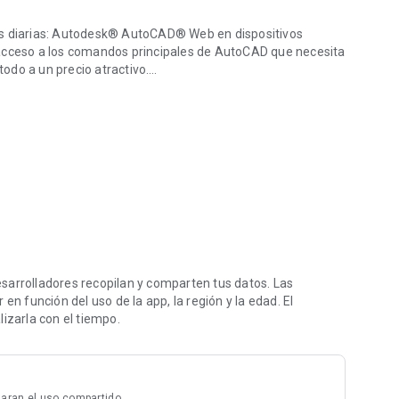
 diarias
: Autodesk®️ AutoCAD® Web️ en dispositivos
 acceso a los comandos principales de AutoCAD que necesita
todo a un precio atractivo.
r.
AD Web:
oCAD y AutoCAD LT
 un dispositivo móvil con una interfaz simplificada, que le
 momento y en cualquier lugar.
 prueba gratuita de AutoCAD Web totalmente funcional
podrá acceder a funciones limitadas de solo lectura sin una
sarrolladores recopilan y comparten tus datos. Las
en función del uso de la app, la región y la edad. El
izarla con el tiempo.
AutoCAD o AutoCAD LT
: inicie sesión con su cuenta de
tivos móviles.
aran el uso compartido