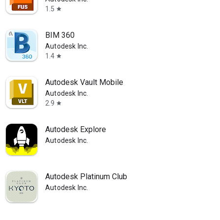
1.5
star
BIM 360
Autodesk Inc.
1.4
star
Autodesk Vault Mobile
Autodesk Inc.
2.9
star
Autodesk Explore
Autodesk Inc.
Autodesk Platinum Club
Autodesk Inc.