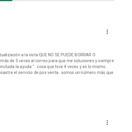
ravés de su cuenta de Google Play.
que se cancelen como mínimo 24 horas antes del fin del
te el periodo vigente.
more_vert
os Términos de uso de Autodesk, disponibles en
neral-terms.
actualización a la vista QUE NO SE PUEDE BORRAR O
ucts/autocad-web
ás de 5 veces al correo para que me soluciones y siempre
gal-notices-trademarks/terms-of-service-autodesk360-
oncluida la ayuda ".. cosa que hice 4 veces y es lo mismo..
e
desastre el servicio de pos venta.. somos un número más que
more_vert