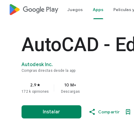
google_logo Play
Juegos
Apps
Películas
AutoCAD - E
Autodesk Inc.
Compras directas desde la app
2.9
10 M+
star
172 k opiniones
Descargas
Instalar
Compartir