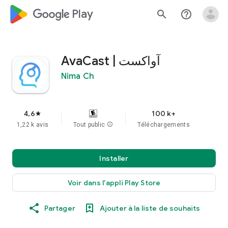
google_logo Play
search
help_outline
AvaCast | آواکست
Nima Ch
4,6
100 k+
star
1,22 k avis
Tout public
info
Téléchargements
Installer
Voir dans l'appli Play Store
Partager
Ajouter à la liste de souhaits