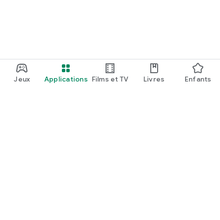
Prêt à commencer à apprendre ? Visitez notre site Web pour
plus d'informations:
http://avacast.app
Jeux
Applications
Films et TV
Livres
Enfants
Google Play
Play Pass
Points Play
Cartes