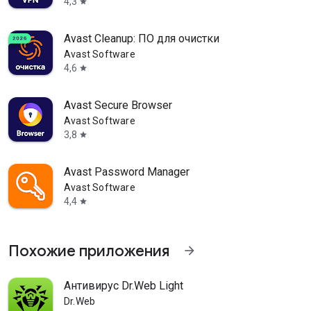
4,3
star
Avast Cleanup: ПО для очистки
Avast Software
4,6
star
Avast Secure Browser
Avast Software
3,8
star
Avast Password Manager
Avast Software
4,4
star
Похожие приложения
arrow_forward
Антивирус Dr.Web Light
Dr.Web