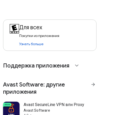
Для всех
Покупки из приложения
Узнать больше
Поддержка приложения
expand_more
Avast Software: другие
arrow_forward
приложения
Avast SecureLine VPN впн Proxy
Avast Software