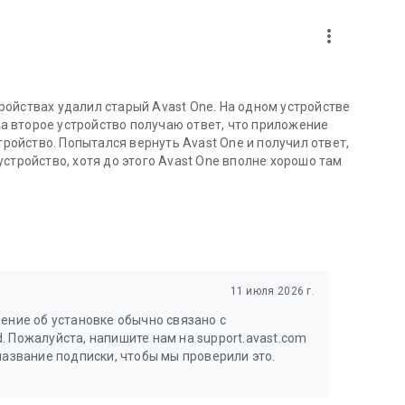
more_vert
стройствах удалил старый Avast One. На одном устройстве
 на второе устройство получаю ответ, что приложение
тройство. Попытался вернуть Avast One и получил ответ,
стройство, хотя до этого Avast One вполне хорошо там
11 июля 2026 г.
щение об установке обычно связано с
. Пожалуйста, напишите нам на support.avast.com
название подписки, чтобы мы проверили это.