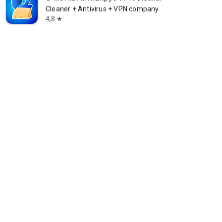
Cleaner + Antivirus + VPN company
4,8
star