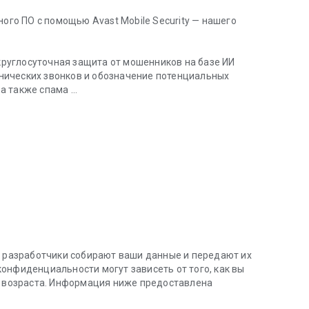
ного ПО с помощью Avast Mobile Security — нашего
руглосуточная защита от мошенников на базе ИИ
нических звонков и обозначение потенциальных
 а также спама
вирусов, блокировщик вызовов.
ошенничества для всех текстовых сообщений,
ка Avast — вашего встроенного партнера на базе ИИ —
й о зараженных шпионским и рекламным ПО
х атак через электронную почту и зараженные сайты.
и и безопасности в Интернете и доступа к платным
 оповещения в случае взлома паролей хакерами.
ширенным сканированиям и предупреждениям.Наш
учетные записи эл. почты на предмет подозрительных
к разработчики собирают ваши данные и передают их
онфиденциальности могут зависеть от того, как вы
и возраста. Информация ниже предоставлена