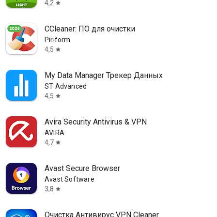
4,2
star
CCleaner: ПО для очистки
Piriform
4,5
star
My Data Manager Трекер Данных
ST Advanced
4,5
star
Avira Security Antivirus & VPN
AVIRA
4,7
star
Avast Secure Browser
Avast Software
3,8
star
Очистка Антивирус VPN Cleaner