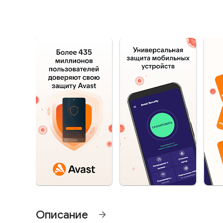
Описание
arrow_forward