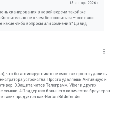
, чтобы защитить слабовидящих и других пользователей
15 января 2026 г.
ощью функции «Веб-защита».
овень сканирования в новой версии такой же
действительно не о чем беспокоиться — всё ваше
щё какие-либо вопросы или сомнения? Дэвид
more_vert
), что бы антивирус никто не смог так просто удалить.
нистратора устройства. Просто удаляешь Антивирус и
тивор. 3.Защита чатов Телеграмм, Viber и других
ые ссылки. 4.Поддержка большего количества браузеров
 таких продуктов как-Norton Bitdefender.