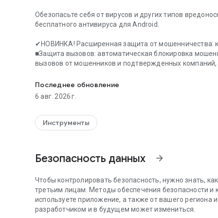
Обезопасьте себя от вирусов и других типов вредонос
бесплатного антивируса для Android.
✔НОВИНКА! Расширенная защита от мошенничества: к
■Защита вызовов: автоматическая блокировка мошен
вызовов от мошенников и подтвержденных компаний,
Мобильная защита эл. почты, SMS и от мошенников и 
■Безопасное SMS-сообщение: компонент защиты от м
работающий на базе ИИ
Последнее обновление
■Помощник Avast: предоставление ответов от Помощни
6 авг. 2026 г.
в реальном времени
Защитите конфиденциальность с помощью оповещени
Инструменты
приложениях.
Защитите свое устройство от фишинговы
Активируйте VPN для обеспечения конфиденциальност
сервисам стриминга во время путешествий. Получайте
Безопасность данных
arrow_forward
Обезопасьте себя от мошенничества благодаря рас
надежный «Защитник почты» будет отслеживать ваши 
писем.
Чтобы контролировать безопасность, нужно знать, ка
третьим лицам. Методы обеспечения безопасности и к
Бесплатные функции
используете приложение, а также от вашего региона 
✔Антивирусное ядро
разработчиком и в будущем может измениться.