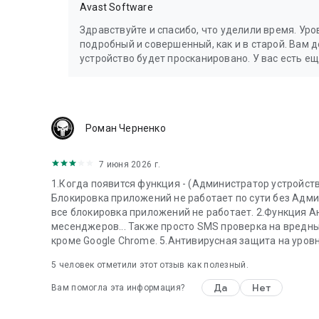
Это приложение использует Accessibility Service API
Avast Software
от фишинговых атак и вредоносных веб-сайтов с пом
Здравствуйте и спасибо, что уделили время. Ур
подробный и совершенный, как и в старой. Вам 
устройство будет просканировано. У вас есть е
Роман Черненко
7 июня 2026 г.
1.Когда появится функция - (Администратор устройства
Блокировка приложений не работает по сути без Адми
все блокировка приложений не работает. 2.Функция Ан
месенджеров... Также просто SMS проверка на вредн
кроме Google Chrome. 5.Антивирусная защита на уровне
5
человек отметили этот отзыв как полезный.
Да
Нет
Вам помогла эта информация?