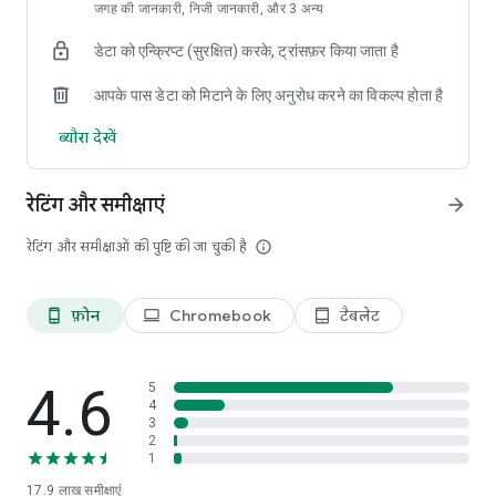
► बस एक टैप से डिवाइस स्कैन और विश्लेषण करें
जगह की जानकारी, निजी जानकारी, और 3 अन्य
डेटा को एन्क्रिप्ट (सुरक्षित) करके, ट्रांसफ़र किया जाता है
ऐप्स, फ़ोटो और अपनी पसंद की अन्य सामग्री के लिए अधिक संग्रहण स्थान रिक्त
करने के लिए जंक निकालें, खराब गुणवत्ता वाले, समान या डुप्लिकेट फ़ोटो हटाएँ
आपके पास डेटा को मिटाने के लिए अनुरोध करने का विकल्प होता है
यह ऐप इंस्टॉल करके, आप इस बात से सहमत होते हैं कि आपका इसका उपयोग इन
ब्यौरा देखें
शर्तों द्वारा नियंत्रित है: http://m.avg.com/terms
यह ऐप निःशक्त और अन्य उपयोगकर्ताओं को बस एक टैप से सभी पृष्ठभूमि ऐप्स अक्षम
रेटिंग और समीक्षाएं
arrow_forward
करने में मदद करने के लिए पहुंच क्षमता अनुमति का उपयोग करता है
रेटिंग और समीक्षाओं की पुष्टि की जा चुकी है
info_outline
फ़ोन
Chromebook
टैबलेट
phone_android
laptop
tablet_android
4.6
5
4
3
2
1
17.9 लाख
समीक्षाएं