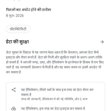
Storage Cleaner: अपने डिवाइस पर जगह बनाने के लिए जंक साफ़ करें
✔
जंक क्लीनर
- आपके डिवाइस से किसी भी अनुपयोगी जंक को साफ़ करता है
पिछली बार अपडेट होने की तारीख
8 जुल॰ 2026
AVG Cleaner एक ऐसा स्मार्ट विश्लेषण एप्लिकेशन और क्लीनअप उपकरण है जो
आपको अधिक बेहतर संग्रहण.
प्रॉडक्टिविटी
Cleaner: उन्नत ऐप रिमूवर और ऐप प्रबंधक:
► ऐप विश्लेषक: AVG Cleaner ऐसे ऐप्स की पहचान कर सकता है जो आपकी
डेटा की सुरक्षा
arrow_forward
बैटरी का उपयोग करते हैं, मोबाइल डेटा कम कर देते हैं या बहुत अधिक संग्रहण
स्थान लेते हैं, आपको उन्हें अधिक आसानी से साफ़ करने देता है
डेटा सुरक्षा के लिहाज़ से यह जानना बेहद अहम है कि डेवलपर, आपका डेटा कैसे
► आसानी से संग्रहण,रैम,बैटरी,डेटा उपभोग या उपयोग पर आधारित ऐप्स का
इकट्ठा और शेयर करते हैं. डेटा को निजी और सुरक्षित रखने के अलग-अलग तरीके
विश्लेषण करें
हो सकते हैं. ये आपकी जगह, उम्र, और ऐप्लिकेशन के इस्तेमाल के हिसाब से तय किए
जाते हैं. यह जानकारी डेवलपर से मिली है और वह समय-समय पर इसमें अपडेट भी
Cleaner: फ़ोटो विश्लेषक
:
कर सकता है.
► खराब गुणवत्ता वाले या डुप्लिकेट फ़ोटो ढूँढें
► हमारी 'हटाने के लिए बाएँ स्वाइप करें,रखने के लिए दाएँ स्वाइप करें' सुविधा आपको
यह तय करने में मदद करती है कि क्या आप पहचाने गए फ़ोटो को हटाना चाहते हैं या
रखना
यह ऐप्लिकेशन, तीसरे पक्षों के साथ इस तरह का डेटा शेयर कर
सकता है
जगह की जानकारी, ऐप्लिकेशन में की गई गतिविधि, और 2 अन्य
Cleaner: 1-टैप विश्लेषण
► बटन को एक बार टैप करके अपने डिवाइस को साफ़ करें
यह ऐप्लिकेशन, इस तरह का डेटा इकट्ठा कर सकता है