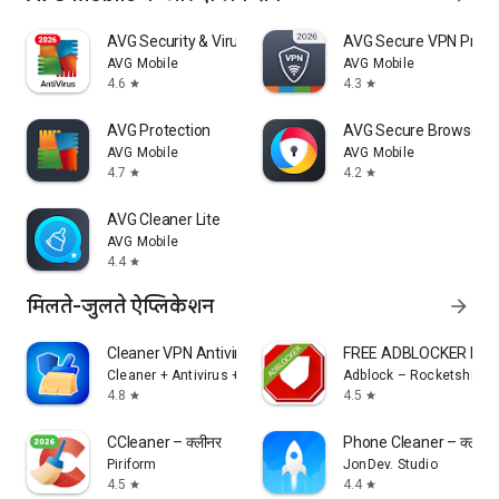
AVG Security & Virus Cleaner
AVG Secure VPN Proxy 
AVG Mobile
AVG Mobile
4.6
4.3
star
star
AVG Protection
AVG Secure Browser
AVG Mobile
AVG Mobile
4.7
4.2
star
star
AVG Cleaner Lite
AVG Mobile
4.4
star
मिलते-जुलते ऐप्लिकेशन
arrow_forward
Cleaner VPN Antivirus Clear
FREE ADBLOCKER BR
Cleaner + Antivirus + VPN company
Adblock – Rocketshield
4.8
4.5
star
star
CCleaner – क्लीनर
Phone Cleaner – क्लीनर
Piriform
JonDev. Studio
4.5
4.4
star
star