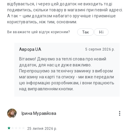
відбувається, і через цей додаток не виходить тоді
подивитись, скільки товару в магазині при певній адресі.
А так – цим додатком набагато зручніше і приємніше
користуватись, ніж тим, основним.
Так
Ні
Ви вважаєте цей відгук корисним?
Аврора UA
5 серпня 2026 р.
Вітаємо! Дякуємо за теплі слова про новий
додаток, для нас це дуже важливо.
Перепрошуємо за технічну заминку з вибором
магазину на карті та списку - ми вже передали
цю інформацію розробникам, і вони працюють
над виправленням кнопки.
more_vert
Ірина Муравйова
25 липня 2026 р.