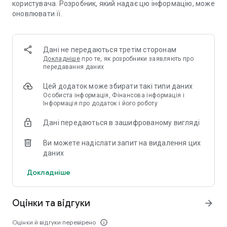
користувача. Розробник, який надає цю інформацію, може
- Товари для дому
оновлювати її.
- Побутова хімія
- Дитячі товари та іграшки
- Продукти та напої
- Зоотовари
Дані не передаються третім сторонам
Докладніше
про те, як розробники заявляють про
Плануєш ремонт, пікнік 🧺, подорож чи свято 🎈—
передавання даних
відкривай каталог онлайн-магазину.
Цей додаток може збирати такі типи даних
Перевіряй одразу наявність товару у 3 найближчих
Особиста інформація, Фінансова інформація і
мультимаркетах «Аврори». Став ❤️ на сторінці або в
Інформація про додаток і його роботу
сканері чи Scan&Go, щоб пильнувати бажане та ціни на
нього.
Дані передаються в зашифрованому вигляді
🔍 ПЕРЕВІРЯЙ ЗІ СКАНЕРОМ ЦІН
Ви можете надіслати запит на видалення цих
Скануй штрихкод товару і миттєво дізнавайся ціну
даних
покупки. Сканер покаже наявність товару у магазинах
України, акції та знижки. Твій екран не згасне, поки сканер
Докладніше
працює. Скануй і купуй🚀
🛍️ КОРИСТАЙСЯ ОНЛАЙН-ЗАМОВЛЕННЯМ ІЗ
Оцінки та відгуки
arrow_forward
САМОВИВОЗОМ
Роби швидкі онлайн-замовлення і забирай без черги у
Оцінки й відгуки перевірено
info_outline