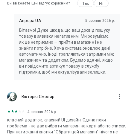
Так
Ні
Ви вважаєте цей відгук корисним?
👌 ТВОЇ ПЕРЕВАГИ ІЗ ЗАСТОСУНКОМ «АВРОРА»
— знижки та акції щодня
Аврора UA
5 серпня 2026 р.
— зручні онлайн-замовлення із самовивозом
— сканер цін, який розкаже про товар головне 🧐
Вітаємо! Дуже шкода, що ваш досвід пошуку
— жива відеострічка, адже краще раз побачити 🤩
товару виявився негативним. Ми розуміємо,
— пошук потрібного товару у мультимаркетах
як це неприємно — прийти в магазин і не
— список бажань, щоб не забути важливе
знайти потрібне. Хоча система оновлює дані
швидкі купівлі зі SCAN&GO 🚀
автоматично, іноді трапляються затримки між
магазином та додатком. Будемо вдячні, якщо
Застосунок «Аврора» — твій помічник для зручних та
ви повідомите артикул товару в службу
вигідних покупок. Завантажуй, скануй та купуй — економ і
підтримки, щоб ми актуалізували залишки.
радуй себе щодня.
more_vert
Вікторія Смоляр
4 серпня 2026 р.
класний додаток, класний UI дизайн. Єдина поки
проблема - не дає вибрати магазин на карті або по списку.
При натисканні кнопки "Обрати цей магазин" нічого не