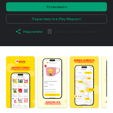
Установити
Переглянути в Play Маркеті
Надсилати
Додати в список бажань