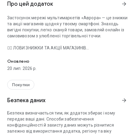
Про цей додаток
arrow_forward
Застосунок мережі мультимаркетів «Аврора» — це знижки
та акції магазинів щодня у твоєму смартфоні. Знаходь
вигідні покупки, легко скануй товари, замовляй онлайн із
самовивозом з улюбленої торгівельної точки.
❤️‍🔥 ЛОВИ ЗНИЖКИ ТА АКЦІЇ МАГАЗИНІВ
Застосунок мережі мультимаркетів «Аврора» — це знижки та а
- Дізнавайся про знижки за сезонами, святами й
категоріями у розділі «Всі акції».
Оновлено
- Перевіряй усі наші ТОПчики одразу у
20 лип. 2026 р.
«Суперпропозиціях».
- Швидкий навігатор до вигоди — фільтр «Тільки зі
знижками». Активуй сповіщення, щоб бути у курсі нових
Покупки
знижок та акцій у магазинах України.
Безпека даних
arrow_forward
📋 ШУКАЙ У КАТАЛОЗІ ТОВАРІВ
Каталог товарів мережі «Аврора» — тисячі корисних
Безпека визначається тим, як додаток збирає і кому
речей та цікавинок, потрібних щодня усій родині:
передає ваші дані. Способи забезпечення
- Краса та здоровʼя
конфіденційності й захисту даних можуть різнитися
- Одяг, взуття, аксесуари
залежно від використання додатка, регіону та віку
- Техніка та електроніка