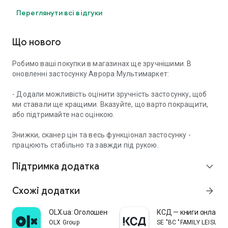
Переглянути всі відгуки
Що нового
Робимо ваші покупки в магазинах ще зручнішими. В
оновленні застосунку Аврора Мультимаркет:
- Додали можливість оцінити зручність застосунку, щоб
ми ставали ще кращими. Вказуйте, що варто покращити,
або підтримайте нас оцінкою.
Знижки, сканер цін та весь функціонал застосунку -
працюють стабільно та завжди під рукою.
Підтримка додатка
expand_more
Схожі додатки
arrow_forward
OLX.ua: Оголошення України
КСД — книги онлайн
OLX Group
SE "BC "FAMILY LEISURE