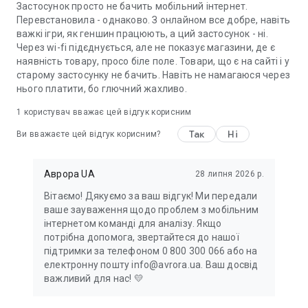
Застосунок просто не бачить мобільний інтернет.
Перевстановила - однаково. З онлайном все добре, навіть
важкі ігри, як геншин працюють, а ций застосунок - ні.
Через wi-fi підєднується, але не показує магазини, де є
наявність товару, просо біле поле. Товари, що є на сайті і у
старому застосунку не бачить. Навіть не намагаюся через
нього платити, бо глючний жахливо.
1 користувач вважає цей відгук корисним
Так
Ні
Ви вважаєте цей відгук корисним?
Аврора UA
28 липня 2026 р.
Вітаємо! Дякуємо за ваш відгук! Ми передали
ваше зауваження щодо проблем з мобільним
інтернетом команді для аналізу. Якщо
потрібна допомога, звертайтеся до нашої
підтримки за телефоном 0 800 300 066 або на
електронну пошту info@avrora.ua. Ваш досвід
важливий для нас! 💛