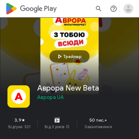
google_logo Play
search
help_outline
play_arrow
Трейлер
Аврора New Beta
Аврора UA
3,9
50 тис.+
star
Відгуки: 521
Від 3 років
info
Завантаження