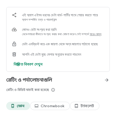
করে যে কোনও বিকাশ অ্যাকাউন্টে তহবিল স্থানান্তর করুন।
সুপার ফাস্ট কিউআর ট্রান্সএকশনস
এই অ্যাপ এইসব ধরনের ডেটা থার্ড-পার্টির সাথে শেয়ার করতে পারে
পেমেন্টের জন্য স্টোর এবং দোকানে হোম স্ক্রিনে স্ক্যান কিউআর বোতামটি ব্যবহার করুন,
অ্যাপ সম্পর্কিত তথ্য ও পারফর্ম্যান্স
নগদ পাঠানোর জন্য এজেন্ট পয়েন্টে বা অর্থ প্রেরণের জন্য অন্যান্য বিকাশ ব্যবহারকারীদের
সাথে - দ্রুত এবং ত্রুটিমুক্ত।
কোনও ডেটা সংগ্রহ করা হয়নি
ডেভেলপাররা কীভাবে সংগ্রহ করার কথা ঘোষণা করেন সেই সম্পর্কে
আরও জানুন
আপনার কাছাকাছি অফার
ডেটা এনক্রিপ্ট করে এক জায়গা থেকে অন্য জায়গায় পাঠানো হয়েছে
আপনার বাড়ির স্ক্রিনে অফার বিভাগের অধীনে আপনার নিকটতম অর্থপ্রদানের পয়েন্টগুলিতে
সেরা বিকাশ অফার পান।
আপনি এই ডেটা মুছে ফেলার অনুরোধ করতে পারবেন
লেনদেন শর্টকাটস
বিস্তারিত বিবরণ দেখুন
আমার বিকাশ বিভাগে, আপনার ঘন ঘন লেনদেনগুলির দ্রুততর করতে শর্টকাটগুলি ব্যবহার
করুন।
রেটিং ও পর্যালোচনাগুলি
arrow_forward
আপনার জন্য পরামর্শ
অন্যান্য পরিষেবা, বণিক, বিলার এবং অন্যান্য অংশীদারি আপনি কী চেষ্টা করতে পারেন সে
রেটিং ও রিভিউ যাচাই করা হয়েছে
info_outline
সম্পর্কে বিকাশের পরামর্শ পান।
ইনবক্স - লেনদেন ও প্রচার
ফোন
Chromebook
ট্যাবলেট
phone_android
laptop
tablet_android
আপনার হোম স্ক্রিনের নীচে ইনবক্স বোতাম থেকে আপনার সর্বশেষ বিকাশ লেনদেন এবং
প্রচারমূলক অফারগুলিতে বিজ্ঞপ্তিগুলি অ্যাক্সেস করুন।