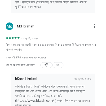
অ্যাপ ব্যবহার করে খুশি রয়েছেন, তাই আপনি চাইলে আপনার রেটিংটি
পুনর্বিবেচনা করতে পারেন।
হাই সিকিউর মোবাইল ব্যাংকিং
আমরা আপনার বিকাশ অ্যাকাউন্টের সুরক্ষাটিকে খুব গুরুত্ব সহকারে নিই। আমরা প্রথম লগ
ইন করার সময় আপনার বিকাশ অ্যাকাউন্ট যাচাই করার জন্য আপনাকে একটি ওটিপি প্রেরণ
করি। বিকাশ অ্যাপ লগ-ইন এবং লেনদেন উভয়ের সময় আপনার পিনের জন্যও জিজ্ঞাসা
more_vert
Md Ibrahim
করে।
প্রবেশের সহজতা
৩০ জুলাই, ২০২৬
অ্যাপ্লিকেশনটি বাংলা বা ইংরেজি উভয় ক্ষেত্রেই ব্যবহার করুন এবং আপনি যখনই চাইবেন
বিকাশ লোনআমার জরুরী দরকার ৫০০০০হাজার টাকা ছয় মাসের কিস্তিতে জরলে লাগবে
উভয়ের মধ্যে পরিবর্তন করুন।
বিকাশে অ্যাপস
এই
বিবৃতি করুন
২
জন এই রিভিউ সহায়ক বলে মনে করেছেন
আপনার বিশদ লেনদেনের ইতিহাস, এবং একটি মাসিক লেনদেনের সারাংশ অ্যাক্সেসের মাধ্যমে
হ্যাঁ
না
আপনার মোবাইল ওয়ালেটে আরও বেশি নিয়ন্ত্রণ স্থাপন করুন।
এটি কি আপনার কাজে লেগেছে?
চেক সীমাবদ্ধ
bKash Limited
৩০ জুলাই, ২০২৬
আপনার লেনদেনের সীমাগুলির একটি রিয়েল-টাইম দর্শন পেয়ে আপনি আরও কতগুলি লেনদেন
করতে পারেন তা জানুন।
আপনার চাহিদার বিষয়টি আমাদের সাথে শেয়ার করার জন্য ধন্যবাদ।
ভবিষ্যতে যদি এই ধরনের সেবা এসে থাকে সেক্ষেত্রে আশা করছি তা
এক-ট্যাপের ব্যালেন্স চেক
আপনি আমাদের ফেইসবুক পেইজ, ওয়েবসাইট
আপনার ভারসাম্য পরীক্ষা করা ঠিক এক ট্যাপ দূরে। আমরা কয়েক সেকেন্ড পরে ভারসাম্যটি
(https://www.bkash.com/ ) অথবা বিকাশ অ্যাপ এর মাধ্যমে
লুকিয়ে আপনার ডেটা সুরক্ষায় সহায়তা করি।
জানতে পারবেন।