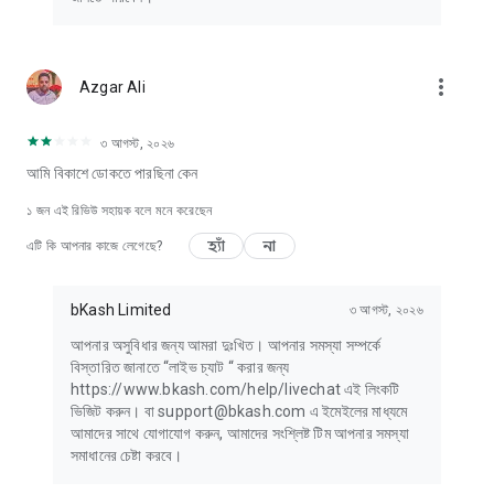
গ্রেট ট্রান্সপার্পেন্সী এবং নিয়ন্ত্রণ
আপনার বিকাশ লেনদেনের উপর আরও বেশি দৃশ্যমানতা রাখুন - পরিমাণটি প্রবেশের সময়,
আপনি লেনদেন শেষ করার আগে আপনার উপলব্ধ ব্যালেন্স, স্বয়ংক্রিয় গণনাকৃত পরিষেবা
more_vert
Azgar Ali
চার্জ এবং অনুমান করা নতুন ব্যালেন্স দেখতে পাবেন।
৩ আগস্ট, ২০২৬
আমি বিকাশে ডোকতে পারছিনা কেন
১ জন এই রিভিউ সহায়ক বলে মনে করেছেন
হ্যাঁ
না
এটি কি আপনার কাজে লেগেছে?
bKash Limited
৩ আগস্ট, ২০২৬
আপনার অসুবিধার জন্য আমরা দুঃখিত। আপনার সমস্যা সম্পর্কে
বিস্তারিত জানাতে “লাইভ চ্যাট “ করার জন্য
https://www.bkash.com/help/livechat এই লিংকটি
ভিজিট করুন। বা support@bkash.com এ ইমেইলের মাধ্যমে
আমাদের সাথে যোগাযোগ করুন, আমাদের সংশ্লিষ্ট টিম আপনার সমস্যা
সমাধানের চেষ্টা করবে।