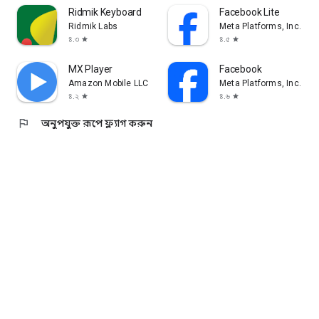
Ridmik Keyboard
Facebook Lite
Ridmik Labs
Meta Platforms, Inc.
৪.৩
৪.৫
star
star
MX Player
Facebook
Amazon Mobile LLC
Meta Platforms, Inc.
৪.২
৪.৬
star
star
flag
অনুপযুক্ত রূপে ফ্ল্যাগ করুন