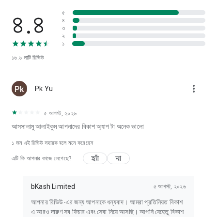
মোবাইল রিচার্জ
৪.৪
৫
মোবাইল ব্যালেন্স রিচার্জ করুন বা খুব দ্রুত পরিমাণের শর্টকাট ব্যবহার করে সমস্ত বড়
৪
৩
মোবাইল নেটওয়ার্ক অপারেটরদের জন্য পোস্টপেইড মোবাইল বিল পরিশোধ করুন:
২
১
&ষাঁড়; রবি
১৬.৬ লা
টি রিভিউ
&ষাঁড়; এয়ারটেল
&ষাঁড়; বাংলালিংক
&ষাঁড়; গ্রামীণফোন
more_vert
&ষাঁড়; টেলিটক
Pk Yu
বিকাশ অ্যাপ্লিকেশনটিকে আপনার মোবাইল অপারেটরের সর্বশেষ অফার এবং সেরা
৫ আগস্ট, ২০২৬
ডিলগুলির যত্ন নিতে দিন। মোবাইল রিচার্জে বিভিন্ন মোবাইল অপারেটরগুলির রিচার্জ-
আসসালামু আলাইকুম আপনাদের বিকাশ অ্যাপ টা অনেক ভালো
ভিত্তিক ইন্টারনেট, ভয়েস এবং বান্ডিল অফারগুলি দেখুন এবং ক্রয় করুন।
১ জন এই রিভিউ সহায়ক বলে মনে করেছেন
আপনার বিল পরিশোধ করুন
আপনার বাড়ির আরাম থেকে আপনার মাসিক ইউটিলিটি বিল যেমন বিদ্যুৎ, গ্যাস, ইন্টারনেট
হ্যাঁ
না
এটি কি আপনার কাজে লেগেছে?
এবং অন্যান্য পরিষেবাগুলির জন্য অর্থ প্রদান করুন।
বিভিন্ন জীবনযাত্রার পরিষেবাগুলি পান
bKash Limited
৫ আগস্ট, ২০২৬
আপনার জীবনযাত্রার প্রয়োজনের জন্য একটি স্টপ-শপ চান? বিকাশ অ্যাপ্লিকেশনটিকে
আপনার রিভিউ-এর জন্য আপনাকে ধন্যবাদ। আমরা প্রতিনিয়ত বিকাশ
খাবার বিতরণ, অনলাইন শপিং, বাস, ট্রেন, লঞ্চ এবং এয়ার টিকিট, সিনেমার টিকিট, ভ্রমণের
এ আরও দারুণ সব ফিচার এবং সেবা নিয়ে আসছি। আপনি যেহেতু বিকাশ
জন্য হোটেল বুকিং এবং আরও অনেক কিছুর জন্য আপনার সহযোগী হতে দিন।