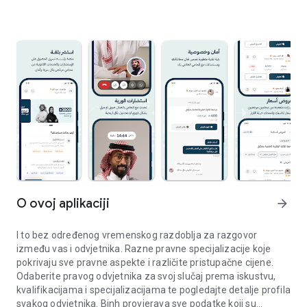
O ovoj aplikaciji
arrow_forward
I to bez određenog vremenskog razdoblja za razgovor
između vas i odvjetnika. Razne pravne specijalizacije koje
pokrivaju sve pravne aspekte i različite pristupačne cijene.
Odaberite pravog odvjetnika za svoj slučaj prema iskustvu,
kvalifikacijama i specijalizacijama te pogledajte detalje profila
svakog odvjetnika. Binh provjerava sve podatke koji su