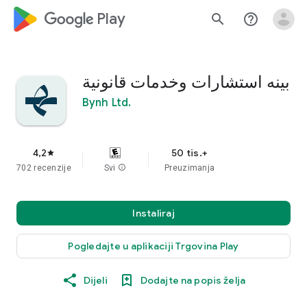
google_logo Play
search
help_outline
بينه استشارات وخدمات قانونية
Bynh Ltd.
4,2
50 tis.+
star
702 recenzije
Svi
info
Preuzimanja
Instaliraj
Pogledajte u aplikaciji Trgovina Play
Dijeli
Dodajte na popis želja