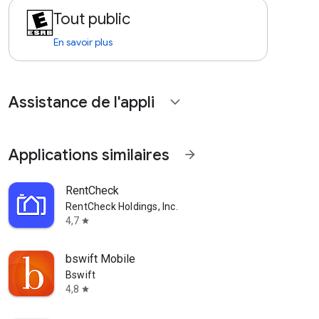
Tout public
En savoir plus
Assistance de l'appli
expand_more
Applications similaires
arrow_forward
RentCheck
RentCheck Holdings, Inc.
4,7
star
bswift Mobile
Bswift
4,8
star