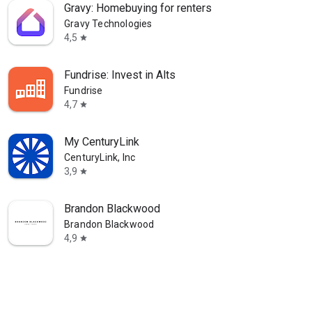
Gravy: Homebuying for renters
Gravy Technologies
4,5
star
Fundrise: Invest in Alts
Fundrise
4,7
star
My CenturyLink
CenturyLink, Inc
3,9
star
Brandon Blackwood
Brandon Blackwood
4,9
star