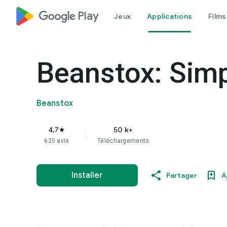
google_logo Play
Jeux
Applications
Films
Beanstox: Simp
Beanstox
4,7
50 k+
star
625 avis
Téléchargements
Installer
Partager
A