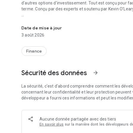
d'autres options d'investissement. Tout est conçu pour fac
terme. Conçu par des experts et soutenu par Kevin O’Leary
Commencez petit, développez votre patrimoine. Sans jarg
Investissez dans des ETF, des IRA traditionnels et Roth, d
via une application simple et sécurisée, conçue pour les
Date de mise à jour
3 août 2026
OPTIONS D'INVESTISSEMENT
COMPTES DE RETRAITE (Beanstox Premium – 10 $/mois) : P
Roth, conçus selon vos objectifs d'investissement et votre
Finance
CRÉATION DE PATRIMOINE (Beanstox Plus – 5 $/mois) : Un p
ceux qui recherchent un portefeuille personnalisé, diversi
Sécurité des données
arrow_forward
OR (disponible avec Beanstox Premium) : La solution simpl
cryptomonnaies, pas de coffres-forts, pas de soucis. Sûr e
La sécurité, c'est d'abord comprendre comment les dévelo
concernant leur confidentialité et leur protection peuvent v
BITCOIN (disponible avec Beanstox Premium) : Investissez
développeur a fourni ces informations et peut les modifie
avec les ETF.
STOCKS 500 : Investissement automatisé dans un portefeui
Aucune donnée partagée avec des tiers
plus grandes entreprises américaines.
En savoir plus
sur la manière dont les développeurs dé